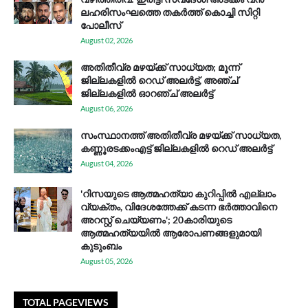
ലഹരിസംഘത്തെ തകർത്ത് കൊച്ചി സിറ്റി
പോലീസ്
August 02, 2026
അതിതീവ്ര മഴയ്ക്ക് സാധ്യത; മൂന്ന്
ജില്ലകളിൽ റെഡ് അലർട്ട്, അഞ്ച്
ജില്ലകളിൽ ഓറഞ്ച് അലർട്ട്
August 06, 2026
സം​സ്ഥാ​ന​ത്ത് അ​തി​തീ​വ്ര മ​ഴ​യ്ക്ക് സാ​ധ്യ​ത,
കണ്ണൂരടക്കംഎ​ട്ട് ജി​ല്ല​ക​ളി​ൽ റെ​ഡ് അ​ലർ​ട്ട്
August 04, 2026
'റിസയുടെ ആത്മഹത്യാ കുറിപ്പിൽ എല്ലാം
വ്യക്തം, വിദേശത്തേക്ക് കടന്ന ഭർത്താവിനെ
അറസ്റ്റ് ചെയ്യണം'; 20കാരിയുടെ
ആത്മഹത്യയിൽ ആരോപണങ്ങളുമായി
കുടുംബം
August 05, 2026
TOTAL PAGEVIEWS