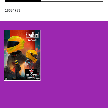
1
8
3
5
4
9
5
3