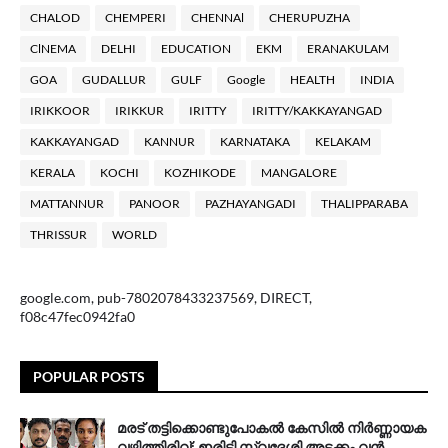
CHALOD
CHEMPERI
CHENNAl
CHERUPUZHA
ClNEMA
DELHI
EDUCATION
EKM
ERANAKULAM
GOA
GUDALLUR
GULF
Google
HEALTH
INDIA
IRIKKOOR
IRIKKUR
IRITTY
IRITTY/KAKKAYANGAD
KAKKAYANGAD
KANNUR
KARNATAKA
KELAKAM
KERALA
KOCHI
KOZHIKODE
MANGALORE
MATTANNUR
PANOOR
PAZHAYANGADI
THALIPPARABA
THRISSUR
WORLD
google.com, pub-7802078433237569, DIRECT,
f08c47fec0942fa0
POPULAR POSTS
മരട് തട്ടിക്കൊണ്ടുപോകൽ കേസിൽ നിർണ്ണായക
വഴിത്തിരിവ്: ഇരിട്ടി സ്വദേശി അടക്കം വൻ