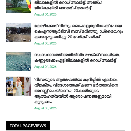
ജില്ലകളിൽ റെഡ് അലർട്ട്, അഞ്ച്
ജില്ലകളിൽ ഓറഞ്ച് അലർട്ട്
August 06, 2026
കോഴിക്കോട് നിന്നും ബെംഗളൂരുവിലേക്ക് പോയ
കെഎസ്ആര്‍ടിസി ബസ് മറിഞ്ഞു; ഡ്രൈവറും
കണ്ടക്ടറും മരിച്ചു: 20 പേര്‍ക്ക് പരിക്ക്
August 08, 2026
സം​സ്ഥാ​ന​ത്ത് അ​തി​തീ​വ്ര മ​ഴ​യ്ക്ക് സാ​ധ്യ​ത,
കണ്ണൂരടക്കംഎ​ട്ട് ജി​ല്ല​ക​ളി​ൽ റെ​ഡ് അ​ലർ​ട്ട്
August 04, 2026
'റിസയുടെ ആത്മഹത്യാ കുറിപ്പിൽ എല്ലാം
വ്യക്തം, വിദേശത്തേക്ക് കടന്ന ഭർത്താവിനെ
അറസ്റ്റ് ചെയ്യണം'; 20കാരിയുടെ
ആത്മഹത്യയിൽ ആരോപണങ്ങളുമായി
കുടുംബം
August 05, 2026
TOTAL PAGEVIEWS