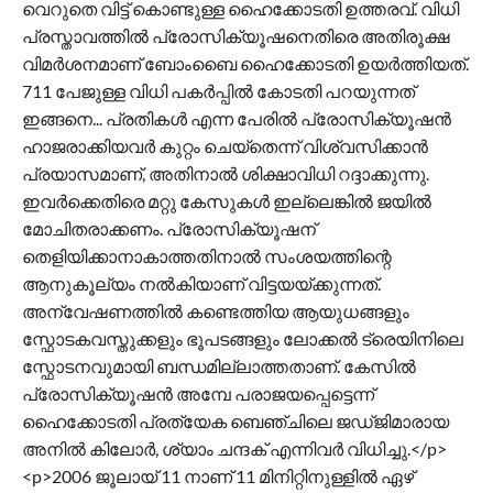
വെറുതെ വിട്ട് കൊണ്ടുള്ള ഹൈക്കോടതി ഉത്തരവ്. വിധി
പ്രസ്താവത്തിൽ പ്രോസിക്യൂഷനെതിരെ അതിരൂക്ഷ
വിമർശനമാണ് ബോംബൈ ഹൈക്കോടതി ഉയർത്തിയത്.
711 പേജുള്ള വിധി പകർപ്പിൽ കോടതി പറയുന്നത്
ഇങ്ങനെ... പ്രതികൾ എന്ന പേരിൽ പ്രോസിക്യൂഷൻ
ഹാജരാക്കിയവർ കുറ്റം ചെയ്തെന്ന് വിശ്വസിക്കാൻ
പ്രയാസമാണ്, അതിനാൽ ശിക്ഷാവിധി റദ്ദാക്കുന്നു.
ഇവർക്കെതിരെ മറ്റു കേസുകൾ ഇല്ലെങ്കിൽ ജയിൽ
മോചിതരാക്കണം. പ്രോസിക്യൂഷന്
തെളിയിക്കാനാകാത്തതിനാൽ സംശയത്തിന്റെ
ആനുകൂല്യം നൽകിയാണ് വിട്ടയയ്ക്കുന്നത്.
അന്വേഷണത്തിൽ കണ്ടെത്തിയ ആയുധങ്ങളും
സ്ഫോടകവസ്തുക്കളും ഭൂപടങ്ങളും ലോക്കൽ ട്രെയിനിലെ
സ്ഫോടനവുമായി ബന്ധമില്ലാത്തതാണ്. കേസിൽ
പ്രോസിക്യൂഷൻ അമ്പേ പരാജയപ്പെട്ടെന്ന്
ഹൈക്കോടതി പ്രത്യേക ബെഞ്ചിലെ ജഡ്ജിമാരായ
അനിൽ കിലോർ, ശ്യാം ചന്ദക് എന്നിവർ വിധിച്ചു.</p>
<p>2006 ജൂലായ് 11 നാണ് 11 മിനിറ്റിനുള്ളിൽ ഏഴ്