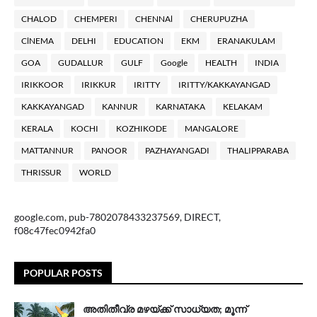
CHALOD
CHEMPERI
CHENNAl
CHERUPUZHA
ClNEMA
DELHI
EDUCATION
EKM
ERANAKULAM
GOA
GUDALLUR
GULF
Google
HEALTH
INDIA
IRIKKOOR
IRIKKUR
IRITTY
IRITTY/KAKKAYANGAD
KAKKAYANGAD
KANNUR
KARNATAKA
KELAKAM
KERALA
KOCHI
KOZHIKODE
MANGALORE
MATTANNUR
PANOOR
PAZHAYANGADI
THALIPPARABA
THRISSUR
WORLD
google.com, pub-7802078433237569, DIRECT,
f08c47fec0942fa0
POPULAR POSTS
അതിതീവ്ര മഴയ്ക്ക് സാധ്യത; മൂന്ന്