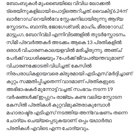
ബോംബുകൾ മുംബൈയിലെ വിവിധ ലോക്കൽ
ട്രെയിനുകളിലായി പൊട്ടിത്തെറിച്ചത്. വൈകിട്ട് 6.24ന്
ഖാർറോഡ് റെയിൽവേ സ്റ്റേഷനിലായിരുന്നു ആദ്യ
സ്ഫോടനം. ബാന്ദ്ര, ജോഗേശ്വരി, മാഹിം, മീരാറോഡ്,
മാട്ടുംഗ, ബോറിവ്‌ലി എന്നിവിടങ്ങളിൽ തുടർസ്ഫോടനം.
സിമി പ്രവർത്തകർ അടക്കം ആകെ 13 പ്രതികളിൽ
ഒരാൾ വിചാരണകാലയളവിൽ മരിച്ചിരുന്നു. അഞ്ച്
പേർക്ക് വധശിക്ഷയും 7പേർക്ക് ജീവപര്യന്തവുമാണ്
വിചാരണക്കോടതി വിധിച്ചത്. കേസിൽ
നിരപരാധികളായവരെ ക്രൂരമായി എടിഎസ് മർദ്ദിച്ചാണ്
കുറ്റം സമ്മതിപ്പിച്ചതെന്ന് വാദമാണ് പ്രതികളുടെ
അഭിഭാഷകർ മുന്നോട്ട് വച്ചത്. സംഭവം നടന്ന 19
വർഷങ്ങൾക്ക് ഇപ്പുറം രാജ്യം കണ്ട വലിയ സ്ഫോടന
കേസിൽ പ്രതികൾ കുറ്റവിമുക്തരാകുമ്പോൾ
മഹാരാഷ്ട്ര എടിഎസ് നടത്തിയ അന്വേഷണം തന്നെ
ചോദ്യം ചെയ്യപ്പെടുകയാണ്. ഒപ്പം യഥാർത്ഥ
പ്രതികൾ എവിടെ എന്ന ചോദ്യവും.