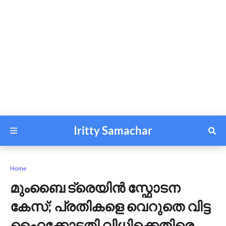
Iritty Samachar
Home
മുംബൈ ട്രെയിൻ സ്ഫോടന
കേസ്; പ്രതികളെ വെറുതെ വിട്ട
ഹൈക്കോടതി വിധിക്കെതിരെ