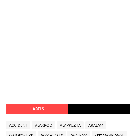
LABELS
ACCIDENT
ALAKKOD
ALAPPUZHA
ARALAM
AUTOMOTIVE
BANGALORE
BUSINESS
CHAKKARAKKAL