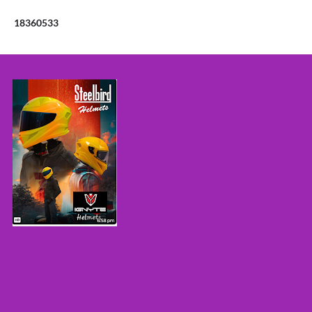
1
8
3
6
0
5
3
3