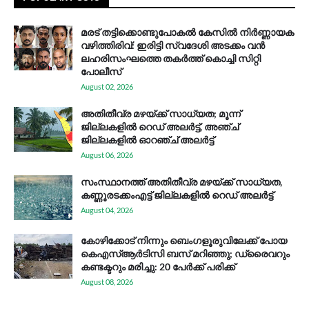
മരട് തട്ടിക്കൊണ്ടുപോകൽ കേസിൽ നിർണ്ണായക
വഴിത്തിരിവ്: ഇരിട്ടി സ്വദേശി അടക്കം വൻ
ലഹരിസംഘത്തെ തകർത്ത് കൊച്ചി സിറ്റി
പോലീസ്
August 02, 2026
അതിതീവ്ര മഴയ്ക്ക് സാധ്യത; മൂന്ന്
ജില്ലകളിൽ റെഡ് അലർട്ട്, അഞ്ച്
ജില്ലകളിൽ ഓറഞ്ച് അലർട്ട്
August 06, 2026
സം​സ്ഥാ​ന​ത്ത് അ​തി​തീ​വ്ര മ​ഴ​യ്ക്ക് സാ​ധ്യ​ത,
കണ്ണൂരടക്കംഎ​ട്ട് ജി​ല്ല​ക​ളി​ൽ റെ​ഡ് അ​ലർ​ട്ട്
August 04, 2026
കോഴിക്കോട് നിന്നും ബെംഗളൂരുവിലേക്ക് പോയ
കെഎസ്ആര്‍ടിസി ബസ് മറിഞ്ഞു; ഡ്രൈവറും
കണ്ടക്ടറും മരിച്ചു: 20 പേര്‍ക്ക് പരിക്ക്
August 08, 2026