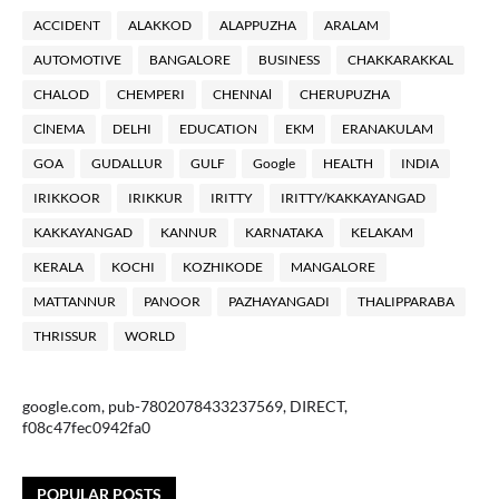
ACCIDENT
ALAKKOD
ALAPPUZHA
ARALAM
AUTOMOTIVE
BANGALORE
BUSINESS
CHAKKARAKKAL
CHALOD
CHEMPERI
CHENNAl
CHERUPUZHA
ClNEMA
DELHI
EDUCATION
EKM
ERANAKULAM
GOA
GUDALLUR
GULF
Google
HEALTH
INDIA
IRIKKOOR
IRIKKUR
IRITTY
IRITTY/KAKKAYANGAD
KAKKAYANGAD
KANNUR
KARNATAKA
KELAKAM
KERALA
KOCHI
KOZHIKODE
MANGALORE
MATTANNUR
PANOOR
PAZHAYANGADI
THALIPPARABA
THRISSUR
WORLD
google.com, pub-7802078433237569, DIRECT,
f08c47fec0942fa0
POPULAR POSTS