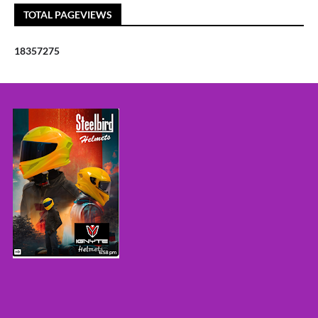
TOTAL PAGEVIEWS
1
8
3
5
7
2
7
5