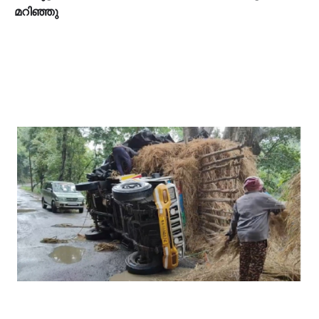
മറിഞ്ഞു