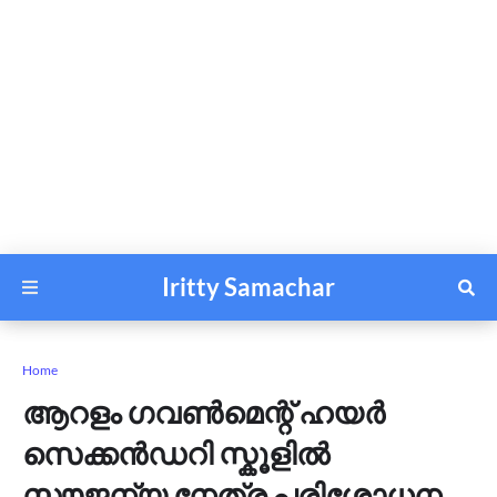
Iritty Samachar
Home
ആറളം ഗവൺമെന്റ് ഹയർ
സെക്കൻഡറി സ്കൂളിൽ
സൗജന്യ നേത്ര പരിശോധന