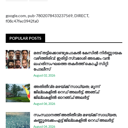
google.com, pub-7802078433237569, DIRECT,
f08c47fec0942fa0
POPULAR POSTS
മരട് തട്ടിക്കൊണ്ടുപോകൽ കേസിൽ നിർണ്ണായക
വഴിത്തിരിവ്: ഇരിട്ടി സ്വദേശി അടക്കം വൻ
ലഹരിസംഘത്തെ തകർത്ത് കൊച്ചി സിറ്റി
പോലീസ്
August 02, 2026
അതിതീവ്ര മഴയ്ക്ക് സാധ്യത; മൂന്ന്
ജില്ലകളിൽ റെഡ് അലർട്ട്, അഞ്ച്
ജില്ലകളിൽ ഓറഞ്ച് അലർട്ട്
August 06, 2026
സം​സ്ഥാ​ന​ത്ത് അ​തി​തീ​വ്ര മ​ഴ​യ്ക്ക് സാ​ധ്യ​ത,
കണ്ണൂരടക്കംഎ​ട്ട് ജി​ല്ല​ക​ളി​ൽ റെ​ഡ് അ​ലർ​ട്ട്
August 04, 2026