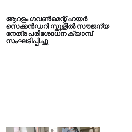
ആറളം ഗവൺമെന്റ് ഹയർ
സെക്കൻഡറി സ്കൂളിൽ സൗജന്യ
നേത്ര പരിശോധന ക്യാമ്പ്
സംഘടിപ്പിച്ചു