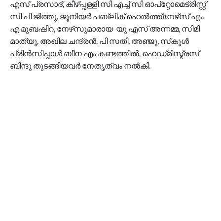
എസ് പ്രസാദ്, കീഴ്പ്പള്ളി സി എച്ച് സി ഓപ്റ്റോമെട്രിസ്റ്റ്
സി പി ജിത്തു, ജൂനിയർ പബ്ലിക് ഹെൽത്ത്നേഴ്‌സ് എം
എ മുബഷിറ, നേഴ്‌സുമാരായ യു എസ് അന്നമ്മ, സിമി
മാത്യു, അഖില ചന്ദ്രൻ, പി സതി, അഞ്ജു, സ്‌കൂൾ
പ്രിൻസിപ്പാൾ ബീന എം കണ്ടത്തിൽ, ഹെഡ്‌മിസ്ട്രസ്
ബിന്ദു തുടങ്ങിയവർ നേതൃത്വം നൽകി.