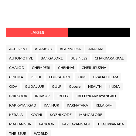
LABELS
ACCIDENT
ALAKKOD
ALAPPUZHA
ARALAM
AUTOMOTIVE
BANGALORE
BUSINESS
CHAKKARAKKAL
CHALOD
CHEMPERI
CHENNAl
CHERUPUZHA
ClNEMA
DELHI
EDUCATION
EKM
ERANAKULAM
GOA
GUDALLUR
GULF
Google
HEALTH
INDIA
IRIKKOOR
IRIKKUR
IRITTY
IRITTY/KAKKAYANGAD
KAKKAYANGAD
KANNUR
KARNATAKA
KELAKAM
KERALA
KOCHI
KOZHIKODE
MANGALORE
MATTANNUR
PANOOR
PAZHAYANGADI
THALIPPARABA
THRISSUR
WORLD