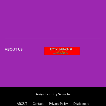
ABOUT US
Design by -
Iritty Samachar
ABOUT
Contact
Privacy Policy
Disclaimers