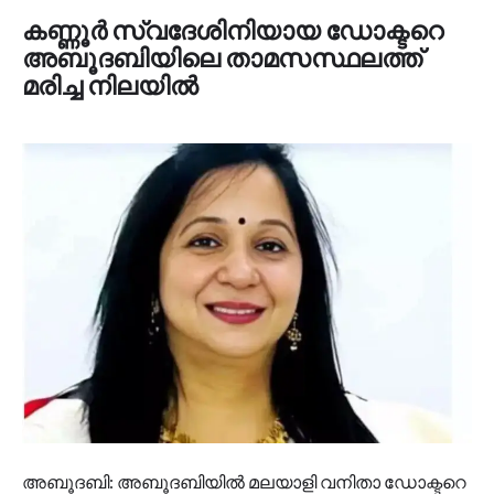
കണ്ണൂർ സ്വദേശിനിയായ ഡോക്ടറെ
അബൂദബിയിലെ താമസസ്ഥലത്ത്
മരിച്ച നിലയിൽ
അബൂദബി: അബൂദബിയിൽ മലയാളി വനിതാ ഡോക്ടറെ