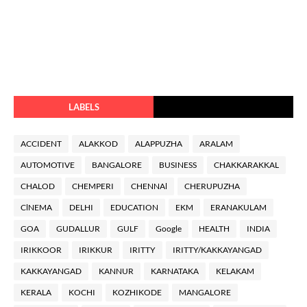
LABELS
ACCIDENT
ALAKKOD
ALAPPUZHA
ARALAM
AUTOMOTIVE
BANGALORE
BUSINESS
CHAKKARAKKAL
CHALOD
CHEMPERI
CHENNAl
CHERUPUZHA
ClNEMA
DELHI
EDUCATION
EKM
ERANAKULAM
GOA
GUDALLUR
GULF
Google
HEALTH
INDIA
IRIKKOOR
IRIKKUR
IRITTY
IRITTY/KAKKAYANGAD
KAKKAYANGAD
KANNUR
KARNATAKA
KELAKAM
KERALA
KOCHI
KOZHIKODE
MANGALORE