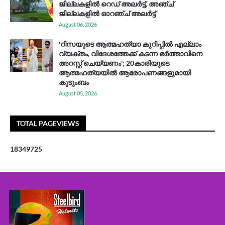
ജില്ലകളിൽ റെഡ് അലർട്ട്, അഞ്ച്
ജില്ലകളിൽ ഓറഞ്ച് അലർട്ട്
August 06, 2026
'റിസയുടെ ആത്മഹത്യാ കുറിപ്പിൽ എല്ലാം
വ്യക്തം, വിദേശത്തേക്ക് കടന്ന ഭർത്താവിനെ
അറസ്റ്റ് ചെയ്യണം'; 20കാരിയുടെ
ആത്മഹത്യയിൽ ആരോപണങ്ങളുമായി
കുടുംബം
August 05, 2026
TOTAL PAGEVIEWS
1
8
3
4
9
7
2
5