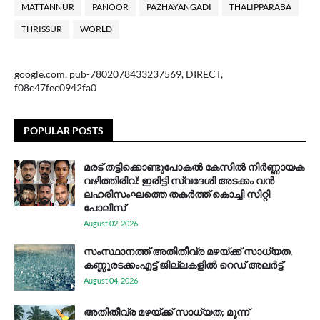
MATTANNUR
PANOOR
PAZHAYANGADI
THALIPPARABA
THRISSUR
WORLD
google.com, pub-7802078433237569, DIRECT,
f08c47fec0942fa0
POPULAR POSTS
മരട് തട്ടിക്കൊണ്ടുപോകൽ കേസിൽ നിർണ്ണായക
വഴിത്തിരിവ്: ഇരിട്ടി സ്വദേശി അടക്കം വൻ
ലഹരിസംഘത്തെ തകർത്ത് കൊച്ചി സിറ്റി
പോലീസ്
August 02, 2026
സം​സ്ഥാ​ന​ത്ത് അ​തി​തീ​വ്ര മ​ഴ​യ്ക്ക് സാ​ധ്യ​ത,
കണ്ണൂരടക്കംഎ​ട്ട് ജി​ല്ല​ക​ളി​ൽ റെ​ഡ് അ​ലർ​ട്ട്
August 04, 2026
അതിതീവ്ര മഴയ്ക്ക് സാധ്യത; മൂന്ന്