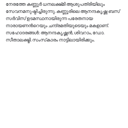
നേരത്തേ കണ്ണൂർ ധനലക്ഷ്‌മി ആശുപത്രിയിലും
സേവനമനുഷ്ഠിച്ചിരുന്നു. കണ്ണൂരിലെ ആനന്ദകൃഷ്ണ ബസ്
സർവിസ് ഉടമസ്ഥനായിരുന്ന പരേതനായ
നാരായണന്‍റെയും ചന്ദ്രമതിയുടെയും മകളാണ്.
സഹോദരങ്ങൾ: ആനന്ദകൃഷ്ണൻ, ശിവറാം, ഡോ.
സീതാലക്ഷ്മി. സംസ്‌കാരം നാട്ടിലായിരിക്കും.