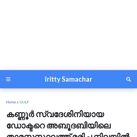
Iritty Samachar
Home
GULF
കണ്ണൂർ സ്വദേശിനിയായ
ഡോക്ടറെ അബൂദബിയിലെ
താമസസ്ഥലത്ത് മരിച്ച നിലയിൽ