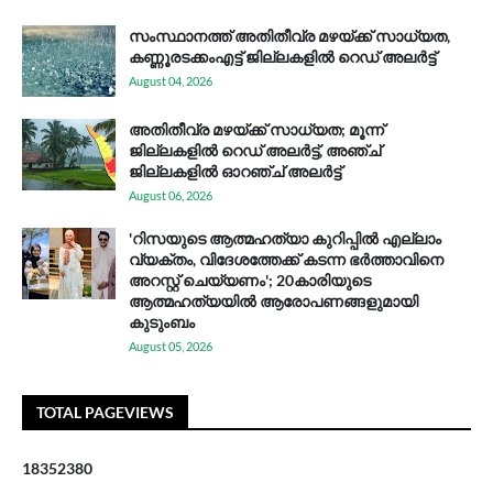
സം​സ്ഥാ​ന​ത്ത് അ​തി​തീ​വ്ര മ​ഴ​യ്ക്ക് സാ​ധ്യ​ത,
കണ്ണൂരടക്കംഎ​ട്ട് ജി​ല്ല​ക​ളി​ൽ റെ​ഡ് അ​ലർ​ട്ട്
August 04, 2026
അതിതീവ്ര മഴയ്ക്ക് സാധ്യത; മൂന്ന്
ജില്ലകളിൽ റെഡ് അലർട്ട്, അഞ്ച്
ജില്ലകളിൽ ഓറഞ്ച് അലർട്ട്
August 06, 2026
'റിസയുടെ ആത്മഹത്യാ കുറിപ്പിൽ എല്ലാം
വ്യക്തം, വിദേശത്തേക്ക് കടന്ന ഭർത്താവിനെ
അറസ്റ്റ് ചെയ്യണം'; 20കാരിയുടെ
ആത്മഹത്യയിൽ ആരോപണങ്ങളുമായി
കുടുംബം
August 05, 2026
TOTAL PAGEVIEWS
1
8
3
5
2
3
8
0