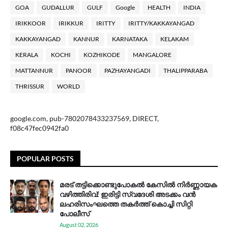
GOA
GUDALLUR
GULF
Google
HEALTH
INDIA
IRIKKOOR
IRIKKUR
IRITTY
IRITTY/KAKKAYANGAD
KAKKAYANGAD
KANNUR
KARNATAKA
KELAKAM
KERALA
KOCHI
KOZHIKODE
MANGALORE
MATTANNUR
PANOOR
PAZHAYANGADI
THALIPPARABA
THRISSUR
WORLD
google.com, pub-7802078433237569, DIRECT,
f08c47fec0942fa0
POPULAR POSTS
മരട് തട്ടിക്കൊണ്ടുപോകൽ കേസിൽ നിർണ്ണായക
വഴിത്തിരിവ്: ഇരിട്ടി സ്വദേശി അടക്കം വൻ
ലഹരിസംഘത്തെ തകർത്ത് കൊച്ചി സിറ്റി
പോലീസ്
August 02, 2026