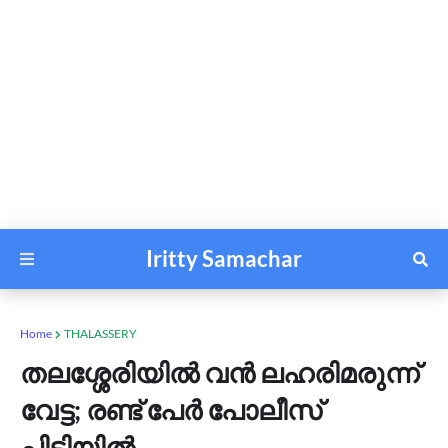
Iritty Samachar
Home
THALASSERY
തലശ്ശേരിയിൽ വൻ ലഹരിമരുന്ന്
വേട്ട; രണ്ട് പേർ പോലീസ്
പിടിയിൽ