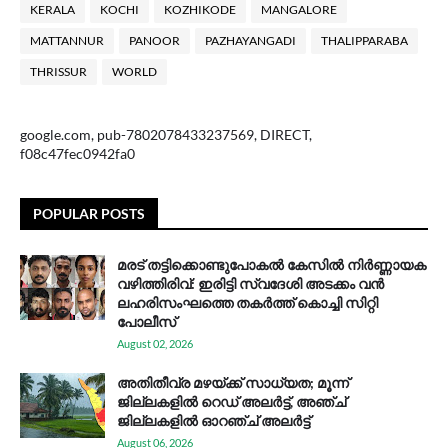
KERALA
KOCHI
KOZHIKODE
MANGALORE
MATTANNUR
PANOOR
PAZHAYANGADI
THALIPPARABA
THRISSUR
WORLD
google.com, pub-7802078433237569, DIRECT,
f08c47fec0942fa0
POPULAR POSTS
മരട് തട്ടിക്കൊണ്ടുപോകൽ കേസിൽ നിർണ്ണായക
വഴിത്തിരിവ്: ഇരിട്ടി സ്വദേശി അടക്കം വൻ
ലഹരിസംഘത്തെ തകർത്ത് കൊച്ചി സിറ്റി
പോലീസ്
August 02, 2026
അതിതീവ്ര മഴയ്ക്ക് സാധ്യത; മൂന്ന്
ജില്ലകളിൽ റെഡ് അലർട്ട്, അഞ്ച്
ജില്ലകളിൽ ഓറഞ്ച് അലർട്ട്
August 06, 2026