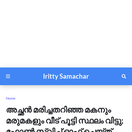
Iritty Samachar
Home
അച്ഛൻ മരിച്ചതറിഞ്ഞ മകനും
മരുമകളും വീട് പൂട്ടി സ്ഥലം വിട്ടു;
ഫോണ്‍ സ്വിച്ച് ഓഫ് ചെയ്ത്