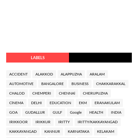
LABELS
ACCIDENT
ALAKKOD
ALAPPUZHA
ARALAM
AUTOMOTIVE
BANGALORE
BUSINESS
CHAKKARAKKAL
CHALOD
CHEMPERI
CHENNAl
CHERUPUZHA
ClNEMA
DELHI
EDUCATION
EKM
ERANAKULAM
GOA
GUDALLUR
GULF
Google
HEALTH
INDIA
IRIKKOOR
IRIKKUR
IRITTY
IRITTY/KAKKAYANGAD
KAKKAYANGAD
KANNUR
KARNATAKA
KELAKAM