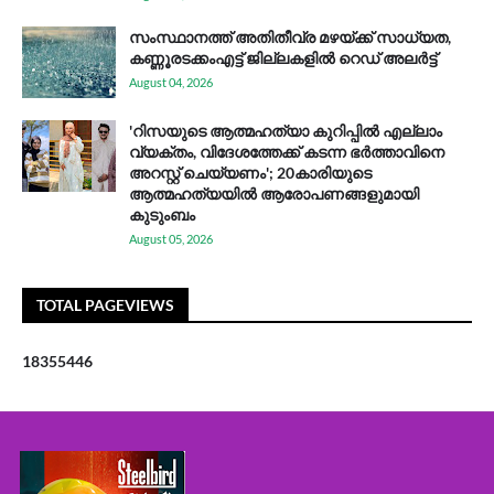
സം​സ്ഥാ​ന​ത്ത് അ​തി​തീ​വ്ര മ​ഴ​യ്ക്ക് സാ​ധ്യ​ത,
കണ്ണൂരടക്കംഎ​ട്ട് ജി​ല്ല​ക​ളി​ൽ റെ​ഡ് അ​ലർ​ട്ട്
August 04, 2026
'റിസയുടെ ആത്മഹത്യാ കുറിപ്പിൽ എല്ലാം
വ്യക്തം, വിദേശത്തേക്ക് കടന്ന ഭർത്താവിനെ
അറസ്റ്റ് ചെയ്യണം'; 20കാരിയുടെ
ആത്മഹത്യയിൽ ആരോപണങ്ങളുമായി
കുടുംബം
August 05, 2026
TOTAL PAGEVIEWS
1
8
3
5
5
4
4
6