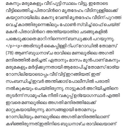
മകനും മരുമകളും വീട് പൂട്ടി സ്ഥലം വിട്ടു. ഇതോടെ
വീട്ടിലെത്തിച്ച പിതാവിന്‍റെ മൃതദേഹം വീടിനുള്ളിലേക്ക്
കയറ്റാനായില്ല. മകനു വേണ്ടി മൃതദേഹം വീടിന് പുറത്ത്
വെച്ച് കാത്തിരുന്നെങ്കിലും ഫോൺ സ്വിച്ച് ഓഫ് ചെയ്ത്
മകൻ പിതാവിന്‍റെ അന്ത്യയാത്രാ ചടങ്ങുകളിൽ
പങ്കെടുക്കാതെ മാറി നിന്നെന്ന് ബന്ധുക്കൾ പറയുന്നു.
</p><p>അരിമ്പൂർ കൈപ്പിള്ളി റിംഗ് റോഡിൽ തോമസ്
(78) ആണ് ബുധനാഴ്ച രാവിലെ മണലൂരിലെ അഗതി
മന്ദിരത്തിൽ മരിച്ചത്. ഏതാനും മാസം മുൻപാണ് മകനും
മരുമകളും മർദ്ദിക്കുന്നതായി ആരോപിച്ച് തോമസ് ഭാര്യ
റോസിലിയോടൊപ്പം വീട് വിട്ട് ഇറങ്ങിയത്. ഇത്
സംബന്ധിച്ച് ഇവർ അന്തിക്കാട് പോലീസിൽ പരാതി
നൽകുകയും ചെയ്തിരുന്നു. നാട്ടുകാർ അറിയിച്ചതിനെ
തുടർന്ന് സാമൂഹിക നീതി വകുപ്പ് ഉദ്യോഗസ്ഥർ എത്തി
ഇവരെ മണലൂരിലെ അഗതി മന്ദിരത്തിലേക്ക്
മാറ്റുകയായിരുന്നു. മാസങ്ങളായി തോമസും
റോസിലിയും മണലൂരിലെ അഗതി മന്ദിരത്തിലാണ്
കഴിഞ്ഞിരുന്നത്.ഇതിനിടെ ബുധനാഴ്ച രാവിലെയാണ്