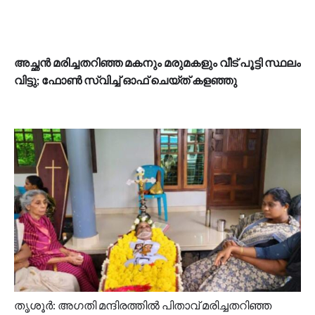
അച്ഛൻ മരിച്ചതറിഞ്ഞ മകനും മരുമകളും വീട് പൂട്ടി സ്ഥലം
വിട്ടു; ഫോണ്‍ സ്വിച്ച് ഓഫ് ചെയ്ത് കളഞ്ഞു
തൃശൂർ: അഗതി മന്ദിരത്തിൽ പിതാവ് മരിച്ചതറിഞ്ഞ