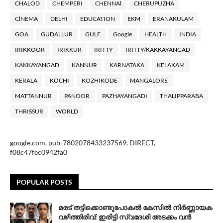
CHALOD
CHEMPERI
CHENNAl
CHERUPUZHA
ClNEMA
DELHI
EDUCATION
EKM
ERANAKULAM
GOA
GUDALLUR
GULF
Google
HEALTH
INDIA
IRIKKOOR
IRIKKUR
IRITTY
IRITTY/KAKKAYANGAD
KAKKAYANGAD
KANNUR
KARNATAKA
KELAKAM
KERALA
KOCHI
KOZHIKODE
MANGALORE
MATTANNUR
PANOOR
PAZHAYANGADI
THALIPPARABA
THRISSUR
WORLD
google.com, pub-7802078433237569, DIRECT,
f08c47fec0942fa0
POPULAR POSTS
മരട് തട്ടിക്കൊണ്ടുപോകൽ കേസിൽ നിർണ്ണായക
വഴിത്തിരിവ്: ഇരിട്ടി സ്വദേശി അടക്കം വൻ