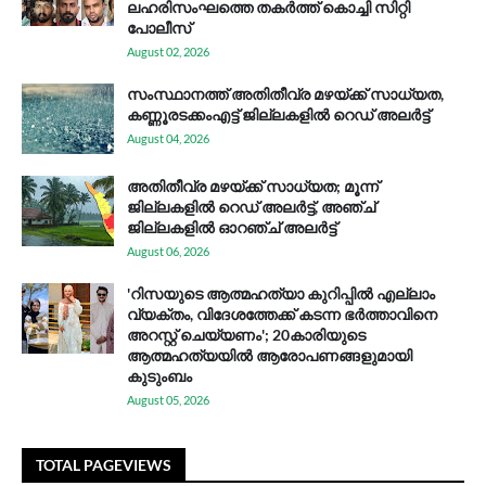
ലഹരിസംഘത്തെ തകർത്ത് കൊച്ചി സിറ്റി
പോലീസ്
August 02, 2026
സം​സ്ഥാ​ന​ത്ത് അ​തി​തീ​വ്ര മ​ഴ​യ്ക്ക് സാ​ധ്യ​ത,
കണ്ണൂരടക്കംഎ​ട്ട് ജി​ല്ല​ക​ളി​ൽ റെ​ഡ് അ​ലർ​ട്ട്
August 04, 2026
അതിതീവ്ര മഴയ്ക്ക് സാധ്യത; മൂന്ന്
ജില്ലകളിൽ റെഡ് അലർട്ട്, അഞ്ച്
ജില്ലകളിൽ ഓറഞ്ച് അലർട്ട്
August 06, 2026
'റിസയുടെ ആത്മഹത്യാ കുറിപ്പിൽ എല്ലാം
വ്യക്തം, വിദേശത്തേക്ക് കടന്ന ഭർത്താവിനെ
അറസ്റ്റ് ചെയ്യണം'; 20കാരിയുടെ
ആത്മഹത്യയിൽ ആരോപണങ്ങളുമായി
കുടുംബം
August 05, 2026
TOTAL PAGEVIEWS