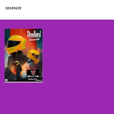
1
8
3
4
9
6
3
9