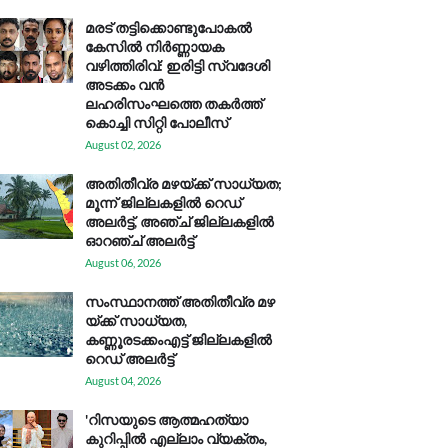
മരട് തട്ടിക്കൊണ്ടുപോകൽ
കേസിൽ നിർണ്ണായക
വഴിത്തിരിവ്: ഇരിട്ടി സ്വദേശി
അടക്കം വൻ
ലഹരിസംഘത്തെ തകർത്ത്
കൊച്ചി സിറ്റി പോലീസ്
August 02, 2026
അതിതീവ്ര മഴയ്ക്ക് സാധ്യത;
മൂന്ന് ജില്ലകളിൽ റെഡ്
അലർട്ട്, അഞ്ച് ജില്ലകളിൽ
ഓറഞ്ച് അലർട്ട്
August 06, 2026
സം​സ്ഥാ​ന​ത്ത് അ​തി​തീ​വ്ര മ​ഴ​
യ്ക്ക് സാ​ധ്യ​ത,
കണ്ണൂരടക്കംഎ​ട്ട് ജി​ല്ല​ക​ളി​ൽ
റെ​ഡ് അ​ലർ​ട്ട്
August 04, 2026
'റിസയുടെ ആത്മഹത്യാ
കുറിപ്പിൽ എല്ലാം വ്യക്തം,