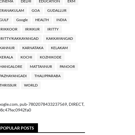
ClNEMA
DELHI
EDUCATION
EKM
ERANAKULAM
GOA
GUDALLUR
GULF
Google
HEALTH
INDIA
IRIKKOOR
IRIKKUR
IRITTY
IRITTY/KAKKAYANGAD
KAKKAYANGAD
KANNUR
KARNATAKA
KELAKAM
KERALA
KOCHI
KOZHIKODE
MANGALORE
MATTANNUR
PANOOR
PAZHAYANGADI
THALIPPARABA
THRISSUR
WORLD
oogle.com, pub-7802078433237569, DIRECT,
08c47fec0942fa0
POPULAR POSTS