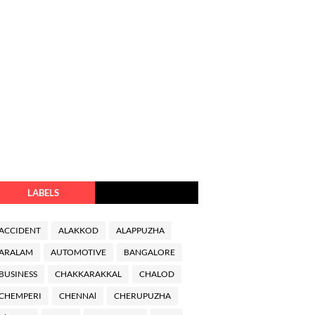
LABELS
ACCIDENT
ALAKKOD
ALAPPUZHA
ARALAM
AUTOMOTIVE
BANGALORE
BUSINESS
CHAKKARAKKAL
CHALOD
CHEMPERI
CHENNAl
CHERUPUZHA