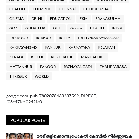
CHALOD
CHEMPERI
CHENNAl
CHERUPUZHA
ClNEMA
DELHI
EDUCATION
EKM
ERANAKULAM
GOA
GUDALLUR
GULF
Google
HEALTH
INDIA
IRIKKOOR
IRIKKUR
IRITTY
IRITTY/KAKKAYANGAD
KAKKAYANGAD
KANNUR
KARNATAKA
KELAKAM
KERALA
KOCHI
KOZHIKODE
MANGALORE
MATTANNUR
PANOOR
PAZHAYANGADI
THALIPPARABA
THRISSUR
WORLD
google.com, pub-7802078433237569, DIRECT,
f08c47fec0942fa0
POPULAR POSTS
മരട് തട്ടിക്കൊണ്ടുപോകൽ കേസിൽ നിർണ്ണായക