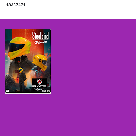
1
8
3
5
7
4
7
1