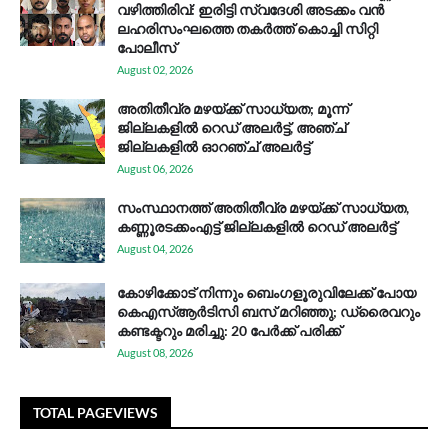
വഴിത്തിരിവ്: ഇരിട്ടി സ്വദേശി അടക്കം വൻ
ലഹരിസംഘത്തെ തകർത്ത് കൊച്ചി സിറ്റി
പോലീസ്
August 02, 2026
അതിതീവ്ര മഴയ്ക്ക് സാധ്യത; മൂന്ന്
ജില്ലകളിൽ റെഡ് അലർട്ട്, അഞ്ച്
ജില്ലകളിൽ ഓറഞ്ച് അലർട്ട്
August 06, 2026
സം​സ്ഥാ​ന​ത്ത് അ​തി​തീ​വ്ര മ​ഴ​യ്ക്ക് സാ​ധ്യ​ത,
കണ്ണൂരടക്കംഎ​ട്ട് ജി​ല്ല​ക​ളി​ൽ റെ​ഡ് അ​ലർ​ട്ട്
August 04, 2026
കോഴിക്കോട് നിന്നും ബെംഗളൂരുവിലേക്ക് പോയ
കെഎസ്ആര്‍ടിസി ബസ് മറിഞ്ഞു; ഡ്രൈവറും
കണ്ടക്ടറും മരിച്ചു: 20 പേര്‍ക്ക് പരിക്ക്
August 08, 2026
TOTAL PAGEVIEWS