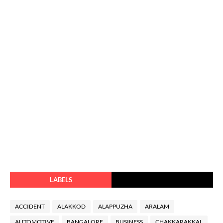
LABELS
ACCIDENT
ALAKKOD
ALAPPUZHA
ARALAM
AUTOMOTIVE
BANGALORE
BUSINESS
CHAKKARAKKAL