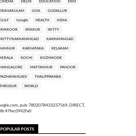
ClNEMA
DELHI
EDUCATION
EKM
ERANAKULAM
GOA
GUDALLUR
GULF
Google
HEALTH
INDIA
IRIKKOOR
IRIKKUR
IRITTY
IRITTY/KAKKAYANGAD
KAKKAYANGAD
KANNUR
KARNATAKA
KELAKAM
KERALA
KOCHI
KOZHIKODE
MANGALORE
MATTANNUR
PANOOR
PAZHAYANGADI
THALIPPARABA
THRISSUR
WORLD
oogle.com, pub-7802078433237569, DIRECT,
08c47fec0942fa0
POPULAR POSTS