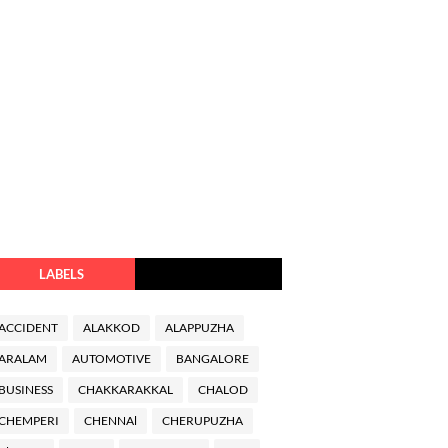
LABELS
ACCIDENT
ALAKKOD
ALAPPUZHA
ARALAM
AUTOMOTIVE
BANGALORE
BUSINESS
CHAKKARAKKAL
CHALOD
CHEMPERI
CHENNAl
CHERUPUZHA