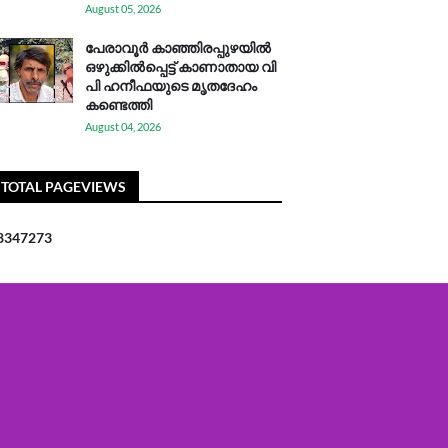
August 05, 2026
പേരാവൂർ കാഞ്ഞിരപ്പുഴയിൽ
ഒഴുക്കിൽപ്പെട്ട് കാണാതായ വി
പി ഹനീഫയുടെ മൃതദേഹം
കണ്ടെത്തി
August 04, 2026
TOTAL PAGEVIEWS
8
3
4
7
2
7
3