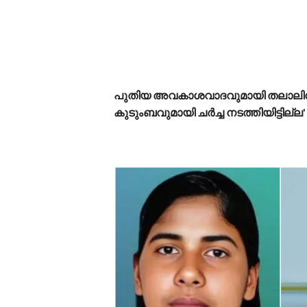
പുതിയ അവകാശവാദവുമായി തലാലിൻ
കുടുംബവുമായി ച‍ർച്ച നടത്തിയിട്ടില്ല'