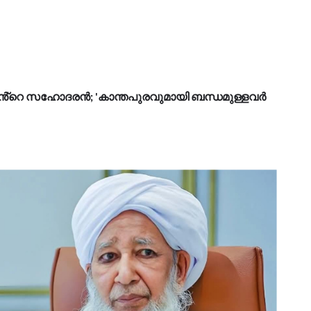
്റെ സഹോദരൻ; 'കാന്തപുരവുമായി ബന്ധമുള്ളവർ