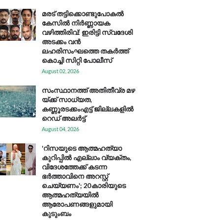
മരട് തട്ടിക്കൊണ്ടുപോകൽ
കേസിൽ നിർണ്ണായക
വഴിത്തിരിവ്: ഇരിട്ടി സ്വദേശി
അടക്കം വൻ
ലഹരിസംഘത്തെ തകർത്ത്
കൊച്ചി സിറ്റി പോലീസ്
August 02, 2026
സം​സ്ഥാ​ന​ത്ത് അ​തി​തീ​വ്ര മ​ഴ​
യ്ക്ക് സാ​ധ്യ​ത,
കണ്ണൂരടക്കംഎ​ട്ട് ജി​ല്ല​ക​ളി​ൽ
റെ​ഡ് അ​ലർ​ട്ട്
August 04, 2026
'റിസയുടെ ആത്മഹത്യാ
കുറിപ്പിൽ എല്ലാം വ്യക്തം,
വിദേശത്തേക്ക് കടന്ന
ഭർത്താവിനെ അറസ്റ്റ്
ചെയ്യണം'; 20കാരിയുടെ
ആത്മഹത്യയിൽ
ആരോപണങ്ങളുമായി
കുടുംബം