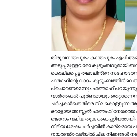
തിരുവനന്തപുരം: കാന്തപുരം എപി അ
അടുപ്പമുള്ളവരോ കുടുംബവുമായി ബന്
കൊല്ലപ്പെട്ട തലാലിൻ്റെ സഹോദരൻ മ
ഫതാഹിന്റെ വാദം. കുടുംബത്തിൻറെ
പ്രചാരണമെന്നും ഫത്താഹ് പറയുന്നു.
വാർത്തകൾ പൂർണമായും തെറ്റാണെന്ന
ചർച്ചകൾക്കെതിരെ നിലകൊള്ളുന്ന ആ
ഒരാളായ അബ്ദുൽ ഫത്തഹ്. നേരത്തെ
ജെറോം വലിയ തുക കൈപ്പറ്റിയതായി 
നീട്ടിയ ശേഷം ചർച്ചയിൽ കാര്യമായ 
നയതന്ത്ര വഴിയിൽ ചില നീക്കങ്ങൾ നട