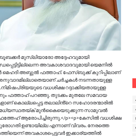
ബൂബക്ക‌ർ മുസ്ലിയാരോ അദ്ദേഹവുമായി
ധപ്പെട്ടിട്ടില്ലെന്ന അവകാശവാദവുമായി യെമനിൽ
െഹദി അബ്ദുൽ ഫത്താഹ്. ഫേസ്ബുക്ക് കുറിപ്പിലാണ്
 അനുവാദമില്ലാതെയാണ് ചർച്ചകൾ നടന്നതായുള്ള
നിമിഷപ്രിയയുടെ വധശിക്ഷ റദ്ദാക്കിയതായുള്ള
ും ഫത്താഹ് പറഞ്ഞു. തുടക്കം മുതലേ സമവായ
ളാണ് കൊല്ലപ്പെട്ട തലാലിൻ്റെ സഹോദരന്മാരിൽ
 മധ്യസ്ഥതയ്ക് മുൻകൈയെടുക്കുന്ന സാമുവൽ
ഫത്തേഹ് ആരോപിച്ചിരുന്നു.</p><p>കേസിൽ വധശിക്ഷ
പുരോഗതി ഉണ്ടായില്ല എന്നാണ് വിവരം. നേരത്തെ
ത്തിയെന്ന് അവകാശപ്പെട്ടവർ ഇക്കാര്യത്തിൽ