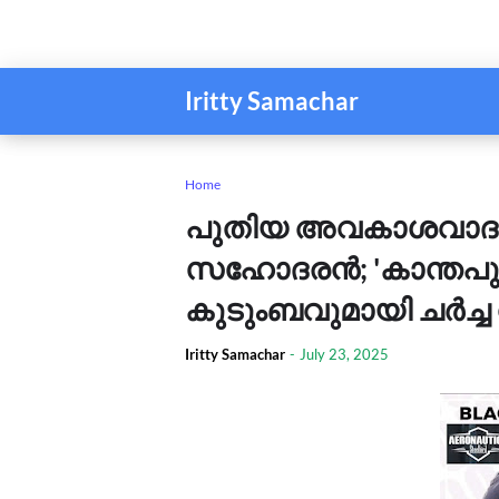
Iritty Samachar
Home
പുതിയ അവകാശവാദവ
സഹോദരൻ; 'കാന്തപു
കുടുംബവുമായി ച‍ർച്ച ന
Iritty Samachar
-
July 23, 2025