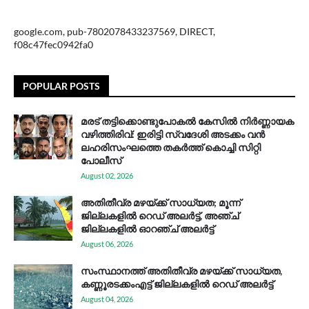
google.com, pub-7802078433237569, DIRECT,
f08c47fec0942fa0
POPULAR POSTS
മരട് തട്ടിക്കൊണ്ടുപോകൽ കേസിൽ നിർണ്ണായക
വഴിത്തിരിവ്: ഇരിട്ടി സ്വദേശി അടക്കം വൻ
ലഹരിസംഘത്തെ തകർത്ത് കൊച്ചി സിറ്റി
പോലീസ്
August 02, 2026
അതിതീവ്ര മഴയ്ക്ക് സാധ്യത; മൂന്ന്
ജില്ലകളിൽ റെഡ് അലർട്ട്, അഞ്ച്
ജില്ലകളിൽ ഓറഞ്ച് അലർട്ട്
August 06, 2026
സം​സ്ഥാ​ന​ത്ത് അ​തി​തീ​വ്ര മ​ഴ​യ്ക്ക് സാ​ധ്യ​ത,
കണ്ണൂരടക്കംഎ​ട്ട് ജി​ല്ല​ക​ളി​ൽ റെ​ഡ് അ​ലർ​ട്ട്
August 04, 2026