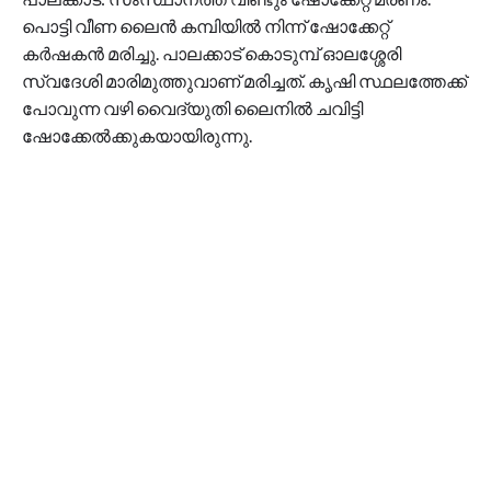
പൊട്ടി വീണ ലൈൻ കമ്പിയിൽ നിന്ന് ഷോക്കേറ്റ്
കർഷകൻ മരിച്ചു. പാലക്കാട് കൊടുമ്പ് ഓലശ്ശേരി
സ്വദേശി മാരിമുത്തുവാണ് മരിച്ചത്. കൃഷി സ്ഥലത്തേക്ക്
പോവുന്ന വഴി വൈദ്യുതി ലൈനിൽ ചവിട്ടി
ഷോക്കേൽക്കുകയായിരുന്നു.