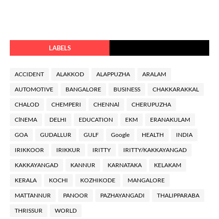
LABELS
ACCIDENT
ALAKKOD
ALAPPUZHA
ARALAM
AUTOMOTIVE
BANGALORE
BUSINESS
CHAKKARAKKAL
CHALOD
CHEMPERI
CHENNAl
CHERUPUZHA
ClNEMA
DELHI
EDUCATION
EKM
ERANAKULAM
GOA
GUDALLUR
GULF
Google
HEALTH
INDIA
IRIKKOOR
IRIKKUR
IRITTY
IRITTY/KAKKAYANGAD
KAKKAYANGAD
KANNUR
KARNATAKA
KELAKAM
KERALA
KOCHI
KOZHIKODE
MANGALORE
MATTANNUR
PANOOR
PAZHAYANGADI
THALIPPARABA
THRISSUR
WORLD