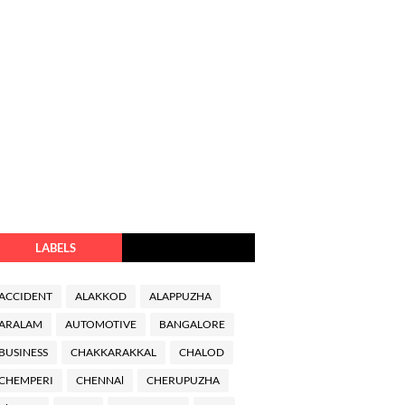
LABELS
ACCIDENT
ALAKKOD
ALAPPUZHA
ARALAM
AUTOMOTIVE
BANGALORE
BUSINESS
CHAKKARAKKAL
CHALOD
CHEMPERI
CHENNAl
CHERUPUZHA