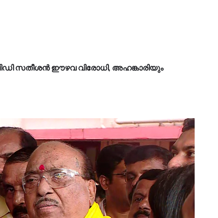
ി; വിഡി സതീശൻ ഈഴവ വിരോധി, അഹങ്കാരിയും