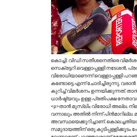
കൊച്ചി: വിഡി സതീശനെതിരെ വിമർ
സെക്രട്ടറി വെള്ളാപ്പള്ളി നടേശൻ.
വിരോധിയാണെന്ന് വെള്ളാപ്പള്ളി പറഞ്ഞ
കണ്ടോട്ടെ എന്ന് ചോദിച്ചിരുന്നു.
കുറിച്ച് വിമർശനം ഉന്നയിക്കുന്നത്. താ
ധാർഷ്ട്യവും ഉള്ള പ്രതിപക്ഷ നേതാവ
<p>താൻ മുസ്ലിം വിരോധി അല്ല. നിലപ
വന്നാലും അതിൽ നിന്ന് പിൻമാറില്ല
അവസ്ഥയെക്കുറിച്ചാണ്. കൊലച്ചതിയ
സമുദായത്തിന് ഒരു കുടിപ്പള്ളിക്കൂടം 
വേണമെന്ന് പറഞ്ഞവരാണ് മതേതരത്വ