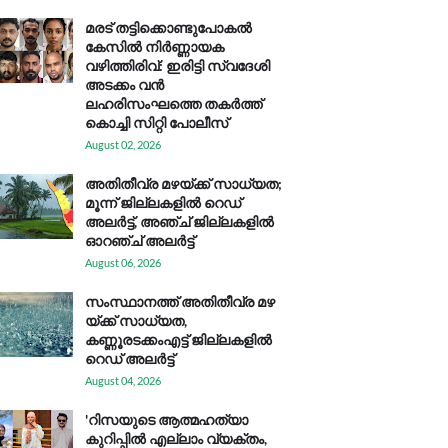
മരട് തട്ടിക്കൊണ്ടുപോകൽ
കേസിൽ നിർണ്ണായക
വഴിത്തിരിവ്: ഇരിട്ടി സ്വദേശി
അടക്കം വൻ
ലഹരിസംഘത്തെ തകർത്ത്
കൊച്ചി സിറ്റി പോലീസ്
August 02, 2026
അതിതീവ്ര മഴയ്ക്ക് സാധ്യത;
മൂന്ന് ജില്ലകളിൽ റെഡ്
അലർട്ട്, അഞ്ച് ജില്ലകളിൽ
ഓറഞ്ച് അലർട്ട്
August 06, 2026
സം​സ്ഥാ​ന​ത്ത് അ​തി​തീ​വ്ര മ​ഴ​
യ്ക്ക് സാ​ധ്യ​ത,
കണ്ണൂരടക്കംഎ​ട്ട് ജി​ല്ല​ക​ളി​ൽ
റെ​ഡ് അ​ലർ​ട്ട്
August 04, 2026
'റിസയുടെ ആത്മഹത്യാ
കുറിപ്പിൽ എല്ലാം വ്യക്തം,