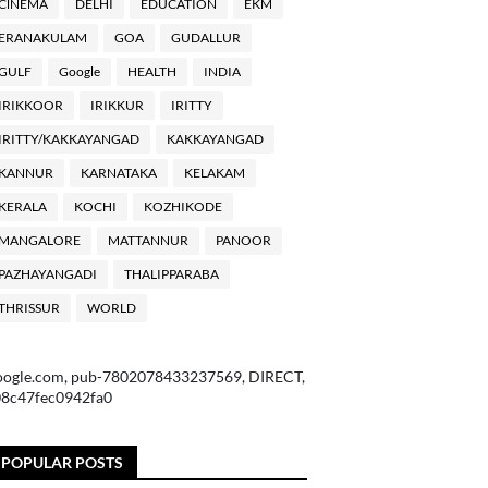
ClNEMA
DELHI
EDUCATION
EKM
ERANAKULAM
GOA
GUDALLUR
GULF
Google
HEALTH
INDIA
IRIKKOOR
IRIKKUR
IRITTY
IRITTY/KAKKAYANGAD
KAKKAYANGAD
KANNUR
KARNATAKA
KELAKAM
KERALA
KOCHI
KOZHIKODE
MANGALORE
MATTANNUR
PANOOR
PAZHAYANGADI
THALIPPARABA
THRISSUR
WORLD
oogle.com, pub-7802078433237569, DIRECT,
08c47fec0942fa0
POPULAR POSTS