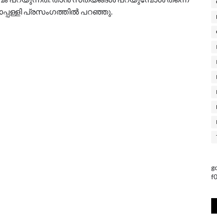
ാപ്പള്ളി പ്രസംഗത്തിൽ പറഞ്ഞു.
g
f