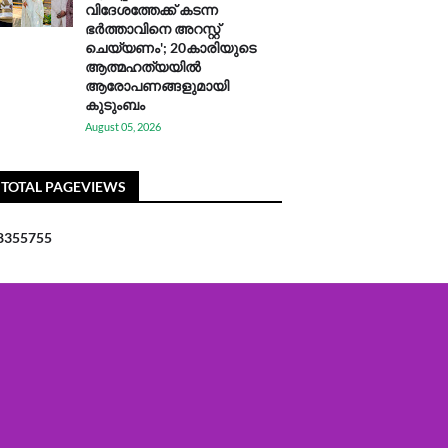
വിദേശത്തേക്ക് കടന്ന
ഭർത്താവിനെ അറസ്റ്റ്
ചെയ്യണം'; 20കാരിയുടെ
ആത്മഹത്യയിൽ
ആരോപണങ്ങളുമായി
കുടുംബം
August 05, 2026
TOTAL PAGEVIEWS
8
3
5
5
7
5
5