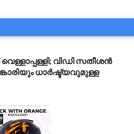
 വെള്ളാപ്പള്ളി; വിഡി സതീശൻ
ാരിയും ധാർഷ്ട്യവുമുള്ള