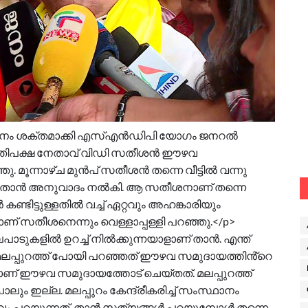
ശനം ശക്തമാക്കി എസ്എൻഡിപി യോ​ഗം ജനറൽ
 പ്രതിപക്ഷ നേതാവ് വിഡി സതീശൻ ഈഴവ
ു. മൂന്നാഴ്ച മുൻപ് സതീശൻ തന്നെ വീട്ടിൽ വന്നു
 വരാൻ താൻ അനുവാദം നൽകി. ആ സതീശനാണ് തന്നെ
ൻ കണ്ടിട്ടുള്ളതിൽ വച്ച് ഏറ്റവും അഹങ്കാരിയും
ാണ് സതീശനെന്നും വെള്ളാപ്പള്ളി പറഞ്ഞു.</p>
ാടുകളിൽ ഉറച്ച് നിൽക്കുന്നയാളാണ് താൻ. എന്ത്
. മലപ്പുറത്ത് പോയി പറഞ്ഞത് ഈഴവ സമുദായത്തിൻ്റെ
ാണ് ഈഴവ സമുദായത്തോട് ചെയ്തത്. മലപ്പുറത്ത്
പോലും ഇല്ല. മലപ്പുറം കേന്ദ്രീകരിച്ച് സംസ്ഥാനം
ം പറയുന്നത്. താൻ സത്യങ്ങൾ പറയുമ്പോൾ തന്നെ