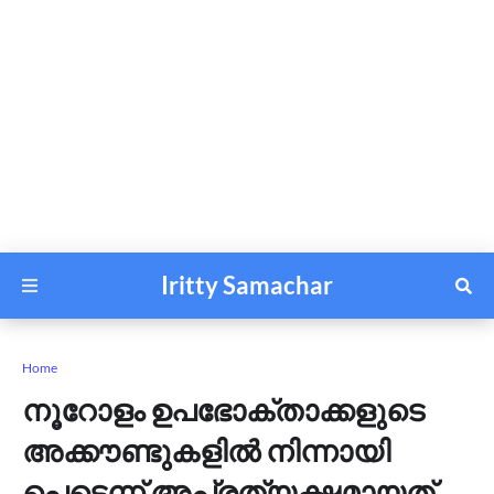
Iritty Samachar
Home
നൂറോളം ഉപഭോക്താക്കളുടെ
അക്കൗണ്ടുകളിൽ നിന്നായി
പെട്ടെന്ന് അപ്രത്യക്ഷമായത്