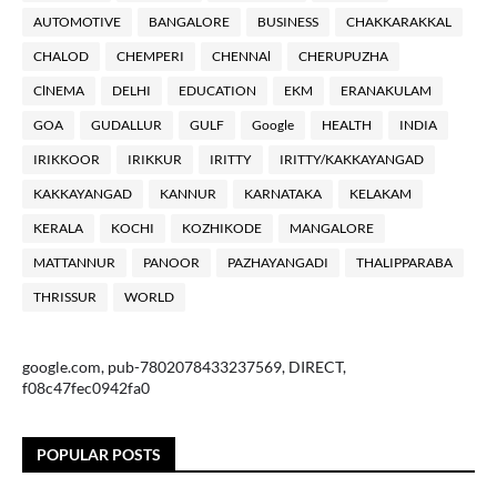
AUTOMOTIVE
BANGALORE
BUSINESS
CHAKKARAKKAL
CHALOD
CHEMPERI
CHENNAl
CHERUPUZHA
ClNEMA
DELHI
EDUCATION
EKM
ERANAKULAM
GOA
GUDALLUR
GULF
Google
HEALTH
INDIA
IRIKKOOR
IRIKKUR
IRITTY
IRITTY/KAKKAYANGAD
KAKKAYANGAD
KANNUR
KARNATAKA
KELAKAM
KERALA
KOCHI
KOZHIKODE
MANGALORE
MATTANNUR
PANOOR
PAZHAYANGADI
THALIPPARABA
THRISSUR
WORLD
google.com, pub-7802078433237569, DIRECT,
f08c47fec0942fa0
POPULAR POSTS