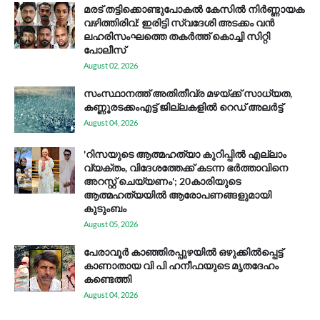
മരട് തട്ടിക്കൊണ്ടുപോകൽ കേസിൽ നിർണ്ണായക
വഴിത്തിരിവ്: ഇരിട്ടി സ്വദേശി അടക്കം വൻ
ലഹരിസംഘത്തെ തകർത്ത് കൊച്ചി സിറ്റി
പോലീസ്
August 02, 2026
സം​സ്ഥാ​ന​ത്ത് അ​തി​തീ​വ്ര മ​ഴ​യ്ക്ക് സാ​ധ്യ​ത,
കണ്ണൂരടക്കംഎ​ട്ട് ജി​ല്ല​ക​ളി​ൽ റെ​ഡ് അ​ലർ​ട്ട്
August 04, 2026
'റിസയുടെ ആത്മഹത്യാ കുറിപ്പിൽ എല്ലാം
വ്യക്തം, വിദേശത്തേക്ക് കടന്ന ഭർത്താവിനെ
അറസ്റ്റ് ചെയ്യണം'; 20കാരിയുടെ
ആത്മഹത്യയിൽ ആരോപണങ്ങളുമായി
കുടുംബം
August 05, 2026
പേരാവൂർ കാഞ്ഞിരപ്പുഴയിൽ ഒഴുക്കിൽപ്പെട്ട്
കാണാതായ വി പി ഹനീഫയുടെ മൃതദേഹം
കണ്ടെത്തി
August 04, 2026