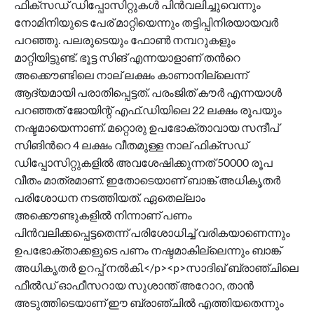
ഫിക്സഡ് ഡിപ്പോസിറ്റുകൾ പിൻവലിച്ചുവെന്നും
നോമിനിയുടെ പേര് മാറ്റിയെന്നും തട്ടിപ്പിനിരയായവർ
പറഞ്ഞു. പലരുടെയും ഫോണ്‍ നമ്പറുകളും
മാറ്റിയിട്ടുണ്ട്. ഭൂട്ട സിങ് എന്നയാളാണ് തന്‍റെ
അക്കൌണ്ടിലെ നാല് ലക്ഷം കാണാനില്ലെന്ന്
ആദ്യമായി പരാതിപ്പെട്ടത്. പരംജിത് കൗർ എന്നയാൾ
പറഞ്ഞത് ജോയിന്റ് എഫ്.ഡിയിലെ 22 ലക്ഷം രൂപയും
നഷ്ടമായെന്നാണ്. മറ്റൊരു ഉപഭോക്താവായ സന്ദീപ്
സിങിന്‍റെ 4 ലക്ഷം വീതമുള്ള നാല് ഫിക്സഡ്
ഡിപ്പോസിറ്റുകളിൽ അവശേഷിക്കുന്നത് 50000 രൂപ
വീതം മാത്രമാണ്. ഇതോടെയാണ് ബാങ്ക് അധികൃതർ
പരിശോധന നടത്തിയത്. ഏതെല്ലാം
അക്കൌണ്ടുകളിൽ നിന്നാണ് പണം
പിൻവലിക്കപ്പെട്ടതെന്ന് പരിശോധിച്ച് വരികയാണെന്നും
ഉപഭോക്താക്കളുടെ പണം നഷ്ടമാകില്ലെന്നും ബാങ്ക്
അധികൃതർ ഉറപ്പ് നൽകി.</p><p>സാദിഖ് ബ്രാഞ്ചിലെ
ഫീൽഡ് ഓഫീസറായ സുശാന്ത് അറോറ, താൻ
അടുത്തിടെയാണ് ഈ ബ്രാഞ്ചിൽ എത്തിയതെന്നും