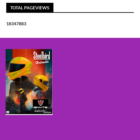
TOTAL PAGEVIEWS
1
8
3
4
7
8
8
3