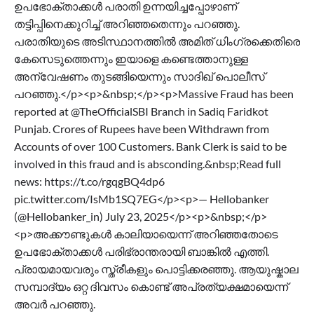
ഉപഭോക്താക്കൾ പരാതി ഉന്നയിച്ചപ്പോഴാണ്
തട്ടിപ്പിനെക്കുറിച്ച് അറിഞ്ഞതെന്നും പറഞ്ഞു.
പരാതിയുടെ അടിസ്ഥാനത്തിൽ അമിത് ധിംഗ്രക്കെതിരെ
കേസെടുത്തെന്നും ഇയാളെ കണ്ടെത്താനുള്ള
അന്വേഷണം തുടങ്ങിയെന്നും സാദിഖ് പൊലീസ്
പറഞ്ഞു.</p><p>&nbsp;</p><p>Massive Fraud has been
reported at @TheOfficialSBI Branch in Sadiq Faridkot
Punjab. Crores of Rupees have been Withdrawn from
Accounts of over 100 Customers. Bank Clerk is said to be
involved in this fraud and is absconding.&nbsp;Read full
news: https://t.co/rgqgBQ4dp6
pic.twitter.com/IsMb1SQ7EG</p><p>— Hellobanker
(@Hellobanker_in) July 23, 2025</p><p>&nbsp;</p>
<p>അക്കൗണ്ടുകൾ കാലിയായെന്ന് അറിഞ്ഞതോടെ
ഉപഭോക്താക്കൾ പരിഭ്രാന്തരായി ബാങ്കിൽ എത്തി.
പ്രായമായവരും സ്ത്രീകളും പൊട്ടിക്കരഞ്ഞു. ആയുഷ്കാല
സമ്പാദ്യം ഒറ്റ ദിവസം കൊണ്ട് അപ്രത്യക്ഷമായെന്ന്
അവർ പറഞ്ഞു.