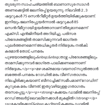
തുടരുന്ന സാഹചര്യത്തിൽ ബാണാസുര സാഗർ
അണക്കെട്ടിൽ ജലനിരപ്പ് ഉയരുന്നു. നിലവിൽ 2 , 3
ഷട്ടറുകൾ 75 സെൻറീമീറ്റർ ഉയർത്തിയിരിക്കുകയാണ്.
ഇനിയും ജലനിരപ്പുയർന്നാൽ ഷട്ടറുകൾ 85
സെൻറീമീറ്ററായി ഉയർത്താനാണ് തീരുമാനമെന്ന്
എക്സി. എൻജിനീയർ അറിയിച്ചു. പരിസര
പ്രദേശങ്ങളിൽ താമസിക്കുന്നവർ ജാഗ്രത
പുലർത്തണമെന്ന് അധികൃതർ നിർദ്ദേശം നൽകി.
കരമാൻ തോട്, പനമരം
പുഴയോരങ്ങളിലും&nbsp;&nbsp;താഴ്ന്ന പ്രദേശങ്ങളിലും
താമസിക്കുന്നവര്‍ ജാഗ്രത പാലിക്കണമെന്നാണ്
നിർദ്ദേശം.</p><p>മഴ ശക്തമായ വയനാട് സുൽത്താൻ
ബത്തേരി പനമരം റോഡിൽ മരം വീണ് ഗതാഗതം
നിലച്ചിരിക്കുകയാണ്. ബീനാച്ചിക്ക് സമീപമാണ് റോഡിന്
കുറുകെ മരം വീണത്. ഇതുവഴിയുളള ഗതാഗതം
തടസപ്പെട്ടു.</p><p><strong>കക്കയം ഡാമിൽ ജലനിരപ്പ്
റെഡ് അലർട്ട് ലെവലിനേക്കാൾ മുകളിൽ</strong></p>
<p>കോഴിക്കോട് &nbsp;കുറ്റ്യാടി കക്കയം ഡാമിൽ