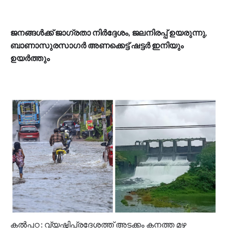
ജനങ്ങൾക്ക് ജാഗ്രതാ നിർദ്ദേശം, ജലനിരപ്പ് ഉയരുന്നു,
ബാണാസുരസാഗർ അണക്കെട്ട് ഷട്ടർ ഇനിയും
ഉയർത്തും
കൽപ്പറ്റ : വ്യഷ്ടിപ്രദേശത്ത് അടക്കം കനത്ത മഴ