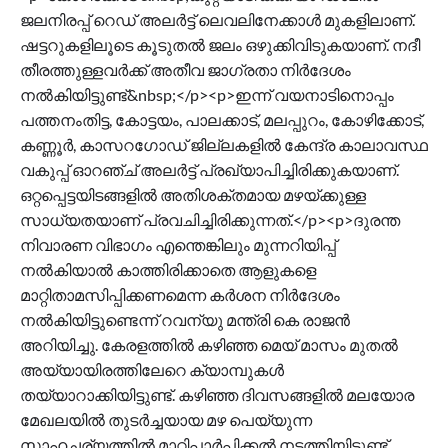
ജലനിരപ്പ് റെഡ് അലർട്ട് ലെവലിനേക്കാൾ മുകളിലാണ്.
ഷട്ടറുകളിലൂടെ കൂടുതൽ ജലം ഒഴുക്കിവിടുകയാണ്. നദീ
തീരത്തുള്ളവർക്ക് അതീവ ജാഗ്രതാ നിർദേശം
നൽകിയിട്ടുണ്ട്&nbsp;</p><p>ഇന്ന് വയനാടിനൊപ്പം
പത്തനംതിട്ട, കോട്ടയം, പാലക്കാട്, മലപ്പുറം, കോഴിക്കോട്,
കണ്ണൂർ, കാസറഗോഡ് ജില്ലകളിൽ കേന്ദ്ര കാലാവസ്ഥ
വകുപ്പ് ഓറഞ്ച് അലർട്ട് പ്രഖ്യാപിച്ചിരിക്കുകയാണ്.
ഒറ്റപ്പെട്ടയിടങ്ങളിൽ അതിശക്തമായ മഴയ്ക്കുള്ള
സാധ്യതയാണ് പ്രവചിച്ചിരിക്കുന്നത്.</p><p>ദുരന്ത
നിവാരണ വിഭാഗം എന്തെങ്കിലും മുന്നറിയിപ്പ്
നൽകിയാൽ കാത്തിരിക്കാതെ ആളുകളെ
മാറ്റിതാമസിപ്പിക്കണമെന്ന കർശന നിർദേശം
നൽകിയിട്ടുണ്ടെന്ന് റവന്യു മന്ത്രി കെ രാജൻ
അറിയിച്ചു. കേരളത്തിൽ കഴിഞ്ഞ മെയ് മാസം മുതൽ
അയ്യായിരത്തിലേറെ ക്യാമ്പുകൾ
തയ്യാറാക്കിയിട്ടുണ്ട്. കഴിഞ്ഞ ദിവസങ്ങളിൽ മലയോര
മേഖലയിൽ തുടർച്ചയായ മഴ പെയ്യുന്ന
സാഹചര്യത്തിൽ മാറ്റിപ്പാർപ്പിക്കൽ നടത്തിയിട്ടുണ്ട്.