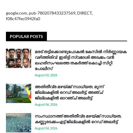
google.com, pub-7802078433237569, DIRECT,
f08c47fec0942fa0
POPULAR POSTS
മരട് തട്ടിക്കൊണ്ടുപോകൽ കേസിൽ നിർണ്ണായക
വഴിത്തിരിവ്: ഇരിട്ടി സ്വദേശി അടക്കം വൻ
ലഹരിസംഘത്തെ തകർത്ത് കൊച്ചി സിറ്റി
പോലീസ്
August 02, 2026
അതിതീവ്ര മഴയ്ക്ക് സാധ്യത; മൂന്ന്
ജില്ലകളിൽ റെഡ് അലർട്ട്, അഞ്ച്
ജില്ലകളിൽ ഓറഞ്ച് അലർട്ട്
August 06, 2026
സം​സ്ഥാ​ന​ത്ത് അ​തി​തീ​വ്ര മ​ഴ​യ്ക്ക് സാ​ധ്യ​ത,
കണ്ണൂരടക്കംഎ​ട്ട് ജി​ല്ല​ക​ളി​ൽ റെ​ഡ് അ​ലർ​ട്ട്
August 04, 2026