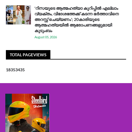
'റിസയുടെ ആത്മഹത്യാ കുറിപ്പിൽ എല്ലാം
വ്യക്തം, വിദേശത്തേക്ക് കടന്ന ഭർത്താവിനെ
അറസ്റ്റ് ചെയ്യണം'; 20കാരിയുടെ
ആത്മഹത്യയിൽ ആരോപണങ്ങളുമായി
കുടുംബം
August 05, 2026
TOTAL PAGEVIEWS
1
8
3
5
3
4
3
5