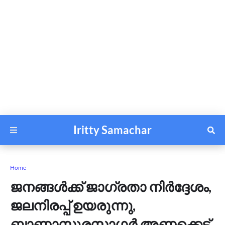
Iritty Samachar
Home
ജനങ്ങൾക്ക് ജാഗ്രതാ നിർദ്ദേശം,
ജലനിരപ്പ് ഉയരുന്നു,
ബാണാസുരസാഗർ അണക്കെട്ട്