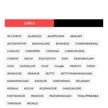
LABELS
ACCIDENT
ALAKKOD
ALAPPUZHA
ARALAM
AUTOMOTIVE
BANGALORE
BUSINESS
CHAKKARAKKAL
CHALOD
CHEMPERI
CHENNAl
CHERUPUZHA
ClNEMA
DELHI
EDUCATION
EKM
ERANAKULAM
GOA
GUDALLUR
GULF
Google
HEALTH
INDIA
IRIKKOOR
IRIKKUR
IRITTY
IRITTY/KAKKAYANGAD
KAKKAYANGAD
KANNUR
KARNATAKA
KELAKAM
KERALA
KOCHI
KOZHIKODE
MANGALORE
MATTANNUR
PANOOR
PAZHAYANGADI
THALIPPARABA
THRISSUR
WORLD