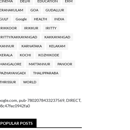
ClNEMA
DELHI
EDUCATION
EKM
ERANAKULAM
GOA
GUDALLUR
GULF
Google
HEALTH
INDIA
IRIKKOOR
IRIKKUR
IRITTY
IRITTY/KAKKAYANGAD
KAKKAYANGAD
KANNUR
KARNATAKA
KELAKAM
KERALA
KOCHI
KOZHIKODE
MANGALORE
MATTANNUR
PANOOR
PAZHAYANGADI
THALIPPARABA
THRISSUR
WORLD
oogle.com, pub-7802078433237569, DIRECT,
08c47fec0942fa0
POPULAR POSTS