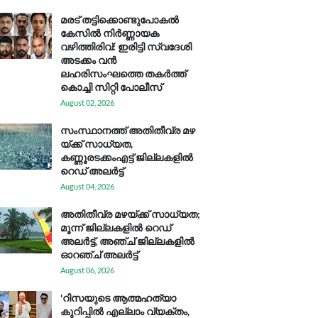
മരട് തട്ടിക്കൊണ്ടുപോകൽ
കേസിൽ നിർണ്ണായക
വഴിത്തിരിവ്: ഇരിട്ടി സ്വദേശി
അടക്കം വൻ
ലഹരിസംഘത്തെ തകർത്ത്
കൊച്ചി സിറ്റി പോലീസ്
August 02, 2026
സം​സ്ഥാ​ന​ത്ത് അ​തി​തീ​വ്ര മ​ഴ​
യ്ക്ക് സാ​ധ്യ​ത,
കണ്ണൂരടക്കംഎ​ട്ട് ജി​ല്ല​ക​ളി​ൽ
റെ​ഡ് അ​ലർ​ട്ട്
August 04, 2026
അതിതീവ്ര മഴയ്ക്ക് സാധ്യത;
മൂന്ന് ജില്ലകളിൽ റെഡ്
അലർട്ട്, അഞ്ച് ജില്ലകളിൽ
ഓറഞ്ച് അലർട്ട്
August 06, 2026
'റിസയുടെ ആത്മഹത്യാ
കുറിപ്പിൽ എല്ലാം വ്യക്തം,