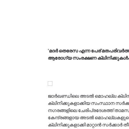
‘മദർ തെരേസ എന്ന പേര് മതപരിവർത്തന
ആരോഗ്യ സംരക്ഷണ ക്ലിനിക്കുകൾക്ക
ജാർഖണ്ഡിലെ അടൽ മൊഹല്ല ക്ലിനി
ക്ലിനിക്കുകളാക്കിയ സംസ്ഥാന സർക്
നഗരങ്ങളിലെ ചേരിപ്രദേശത്ത് താമസി
കേന്ദ്രങ്ങളായ അടൽ മൊഹല്ലകളു
ക്ലിനിക്കുകളാക്കി മാറ്റാൻ സർക്കാർ തീര