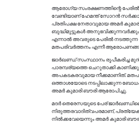
ആരോഗ്യ സംരക്ഷണത്തിന്റെ പേരിൽ മത
വേണ്ടിയാണ് ഹേമന്ത് സോറൻ സർക്കാരി
പ്രതിപക്ഷ നേതാവുമായ അമർ കുമാരി
ബുദ്ധിമുട്ടുകൾ അനുഭവിക്കുന്നവർക്കു
എന്നാൽ അവരുടെ പേരിൽ നടത്തുന്ന സ്ഥ
മതപരിവർത്തനം എന്നീ ആരോപണങ്ങൾ ഉ
ജാർഖണ്ഡ് സംസ്ഥാനം രൂപീകരിച്ച മു
പാരമ്പര്യത്തെ ചെറുതാക്കി കാണിക്ക
അപകടകരവുമായ നീക്കമാണിത്. മതപ
ഒത്താശയോടെ നടപ്പിലാക്കുന്ന ബോധ
അമർ കുമാരി ബൗരി ആരോപിച്ചു.
മദർ തെരേസയുടെ പേര് ജാർഖണ്ഡിലെ
നിരുത്തരവാദിത്വപരമാണ്, പ്രത്യേക
നിൽക്കവേയെന്നും അമർ കുമാരി ബൗര