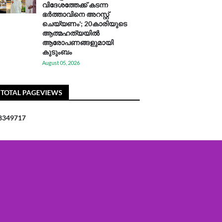
വിദേശത്തേക്ക് കടന്ന
ഭർത്താവിനെ അറസ്റ്റ്
ചെയ്യണം'; 20കാരിയുടെ
ആത്മഹത്യയിൽ
ആരോപണങ്ങളുമായി
കുടുംബം
August 05, 2026
TOTAL PAGEVIEWS
8
3
4
9
7
1
7