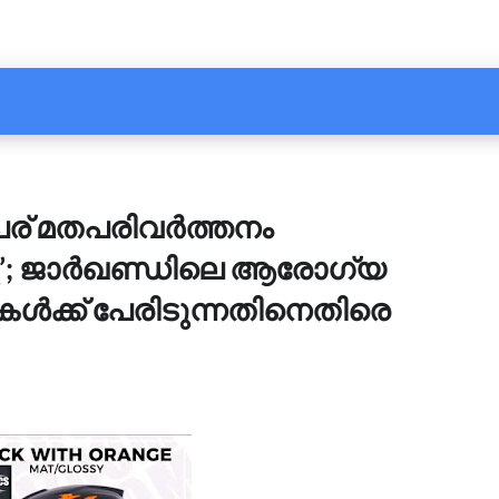
േര് മതപരിവർത്തനം
ന്നു’; ജാർഖണ്ഡിലെ ആരോഗ്യ
കൾക്ക് പേരിടുന്നതിനെതിരെ