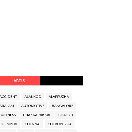
LABELS
ACCIDENT
ALAKKOD
ALAPPUZHA
ARALAM
AUTOMOTIVE
BANGALORE
BUSINESS
CHAKKARAKKAL
CHALOD
CHEMPERI
CHENNAl
CHERUPUZHA