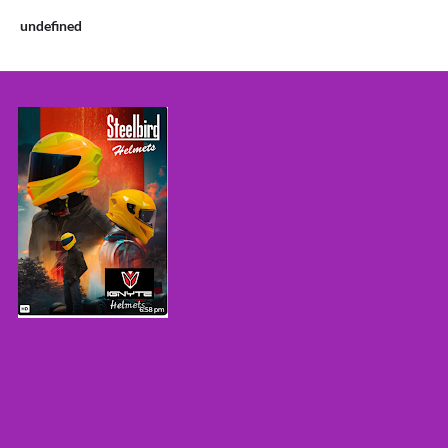
u
n
d
e
f
n
e
d