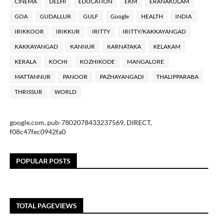
ClNEMA
DELHI
EDUCATION
EKM
ERANAKULAM
GOA
GUDALLUR
GULF
Google
HEALTH
INDIA
IRIKKOOR
IRIKKUR
IRITTY
IRITTY/KAKKAYANGAD
KAKKAYANGAD
KANNUR
KARNATAKA
KELAKAM
KERALA
KOCHI
KOZHIKODE
MANGALORE
MATTANNUR
PANOOR
PAZHAYANGADI
THALIPPARABA
THRISSUR
WORLD
google.com, pub-7802078433237569, DIRECT,
f08c47fec0942fa0
POPULAR POSTS
TOTAL PAGEVIEWS