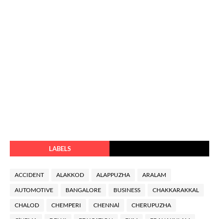
LABELS
ACCIDENT
ALAKKOD
ALAPPUZHA
ARALAM
AUTOMOTIVE
BANGALORE
BUSINESS
CHAKKARAKKAL
CHALOD
CHEMPERI
CHENNAl
CHERUPUZHA