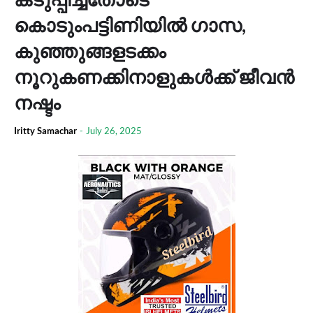
കൊടുംപട്ടിണിയിൽ ഗാസ,
കുഞ്ഞുങ്ങളടക്കം
നൂറുകണക്കിനാളുകൾക്ക് ജീവൻ
നഷ്ടം
Iritty Samachar
-
July 26, 2025