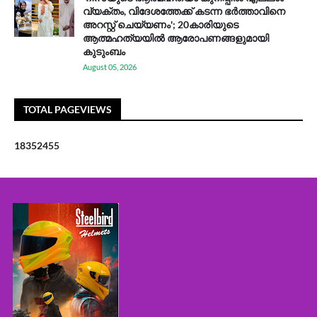
വ്യക്തം, വിദേശത്തേക്ക് കടന്ന ഭർത്താവിനെ
അറസ്റ്റ് ചെയ്യണം'; 20കാരിയുടെ
ആത്മഹത്യയിൽ ആരോപണങ്ങളുമായി
കുടുംബം
August 05, 2026
TOTAL PAGEVIEWS
1
8
3
5
2
4
5
5