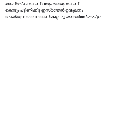
ആ പ്രതീക്ഷയാണ്, വരും തലമുറയാണ്,
കൊടുംപട്ടിണിക്കിട്ട് ഇസ്രയേൽ ഉന്മൂലനം
ചെയ്യുന്നതെന്നതാണ് മറ്റൊരു യാഥാർത്ഥ്യം.</p>