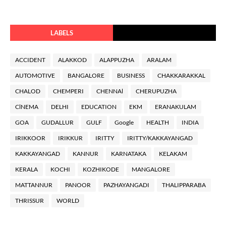
LABELS
ACCIDENT
ALAKKOD
ALAPPUZHA
ARALAM
AUTOMOTIVE
BANGALORE
BUSINESS
CHAKKARAKKAL
CHALOD
CHEMPERI
CHENNAl
CHERUPUZHA
ClNEMA
DELHI
EDUCATION
EKM
ERANAKULAM
GOA
GUDALLUR
GULF
Google
HEALTH
INDIA
IRIKKOOR
IRIKKUR
IRITTY
IRITTY/KAKKAYANGAD
KAKKAYANGAD
KANNUR
KARNATAKA
KELAKAM
KERALA
KOCHI
KOZHIKODE
MANGALORE
MATTANNUR
PANOOR
PAZHAYANGADI
THALIPPARABA
THRISSUR
WORLD