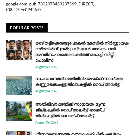
google.com, pub-7802078433237569, DIRECT,
f08c47fec0942fa0
POPULAR POSTS
മരട് തട്ടിക്കൊണ്ടുപോകൽ കേസിൽ നിർണ്ണായക
വഴിത്തിരിവ്: ഇരിട്ടി സ്വദേശി അടക്കം വൻ
ലഹരിസംഘത്തെ തകർത്ത് കൊച്ചി സിറ്റി
പോലീസ്
August 02, 2026
സം​സ്ഥാ​ന​ത്ത് അ​തി​തീ​വ്ര മ​ഴ​യ്ക്ക് സാ​ധ്യ​ത,
കണ്ണൂരടക്കംഎ​ട്ട് ജി​ല്ല​ക​ളി​ൽ റെ​ഡ് അ​ലർ​ട്ട്
August 04, 2026
അതിതീവ്ര മഴയ്ക്ക് സാധ്യത; മൂന്ന്
ജില്ലകളിൽ റെഡ് അലർട്ട്, അഞ്ച്
ജില്ലകളിൽ ഓറഞ്ച് അലർട്ട്
August 06, 2026
'റിസയുടെ ആത്മഹത്യാ കുറിപ്പിൽ എല്ലാം