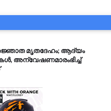
ജ്ഞാത മൃതദേഹം; ആദ്യം
കൾ, അന്വേഷണമാരംഭിച്ച്