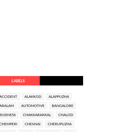
LABELS
ACCIDENT
ALAKKOD
ALAPPUZHA
ARALAM
AUTOMOTIVE
BANGALORE
BUSINESS
CHAKKARAKKAL
CHALOD
CHEMPERI
CHENNAl
CHERUPUZHA