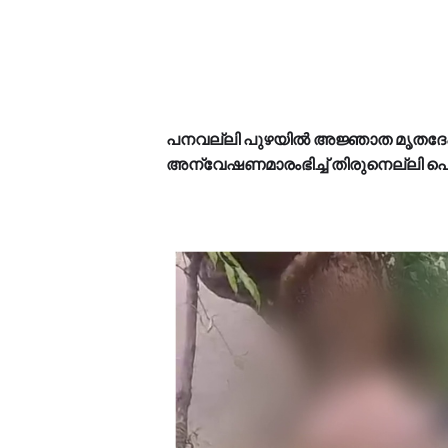
പനവല്ലി പുഴയിൽ അജ്ഞാത മൃതദേഹ
അന്വേഷണമാരംഭിച്ച് തിരുനെല്ലി 