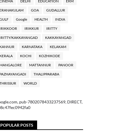
ClNEMA
DELHI
EDUCATION
EKM
ERANAKULAM
GOA
GUDALLUR
GULF
Google
HEALTH
INDIA
IRIKKOOR
IRIKKUR
IRITTY
IRITTY/KAKKAYANGAD
KAKKAYANGAD
KANNUR
KARNATAKA
KELAKAM
KERALA
KOCHI
KOZHIKODE
MANGALORE
MATTANNUR
PANOOR
PAZHAYANGADI
THALIPPARABA
THRISSUR
WORLD
oogle.com, pub-7802078433237569, DIRECT,
08c47fec0942fa0
POPULAR POSTS