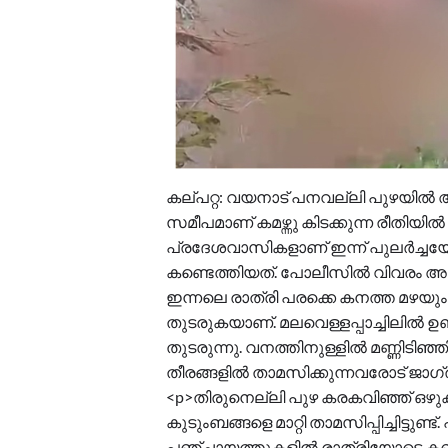
കല്പറ്റ: വയനാട് പനവല്ലി പുഴയിൽ അ
സമീപമാണ് കമഴ്ന്നു കിടക്കുന്ന രീതിയിൽ
പ്രദേശവാസികളാണ് ഇന്ന് പുലർച്ചയോ
കണ്ടെത്തിയത്. പോലീസിൽ വിവരം അറിയ
ഇന്നലെ രാത്രി പരക്കെ കനത്ത മഴയും ക
തുടരുകയാണ്. മലവെള്ളപ്പാച്ചിലിൽ 
തുടരുന്നു. വനത്തിനുള്ളിൽ മണ്ണിടിഞ്
തീരങ്ങളിൽ താമസിക്കുന്നവരോട് ജാഗ
<p>തിരുനെല്ലി പുഴ കരകവിഞ്ഞ് ഒഴുക
കുടുംബങ്ങളെ മാറ്റി താമസിപ്പിച്ചിട്ടുണ്
പഞ്ചായത്തുകളിൽ രാത്രിയോടെ കൺ