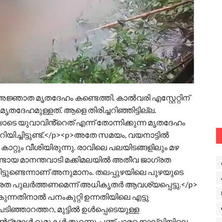
ജ്ഞാത മൃതദേഹം കണ്ടെത്തി. കാൽവരി എസ്റ്റേറ്റിന്
 മൃതദേഹമുള്ളത്. ആളെ തിരിച്ചറിഞ്ഞിട്ടില്ല.
ടെ യുവാവിൻ്റെത് എന്ന് തോന്നിക്കുന്ന മൃതദേഹം
ിച്ചിട്ടുണ്ട്.</p><p>അതേ സമയം, വയനാട്ടിൽ
ാറ്റും വീശിയിരുന്നു. രാവിലെ പലയിടങ്ങളിലും മഴ
ഉണ്ടായ മാനന്തവാടി മക്കിമലയിൽ അതീവ ജാഗ്രത
ഞിട്ടുണ്ടെന്നാണ് അനുമാനം. തലപ്പുഴയിലെ പുഴയുടെ
്രത പുലർത്തണമെന്ന് അധികൃതർ ആവശ്യപ്പെട്ടു.</p>
ുന്നതിനാൽ പനംകുറ്റി ഉന്നതിയിലെ എട്ടു
ട്. പടിഞ്ഞാറത്തറ, മുട്ടിൽ ഉൾപ്പെടെയുള്ള
ട്രോൾ റൂമുകൾ തുറന്നു.പഞ്ചാരക്കൊല്ലിയിലെ