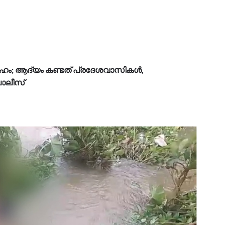
ം; ആദ്യം കണ്ടത് പ്രദേശവാസികൾ,
പൊലീസ്