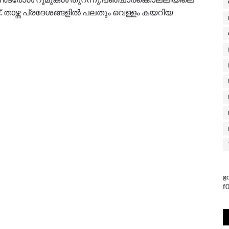
്. താഴ്ന്ന പ്രദേശങ്ങളിൽ പലതും വെള്ളം കയറിയ
g
f