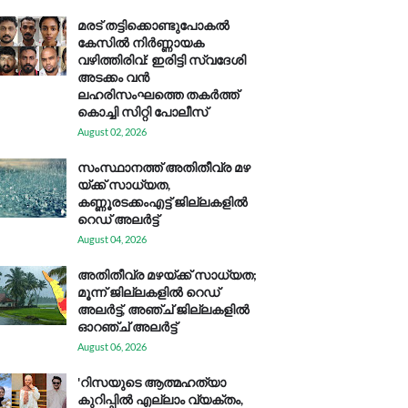
മരട് തട്ടിക്കൊണ്ടുപോകൽ
കേസിൽ നിർണ്ണായക
വഴിത്തിരിവ്: ഇരിട്ടി സ്വദേശി
അടക്കം വൻ
ലഹരിസംഘത്തെ തകർത്ത്
കൊച്ചി സിറ്റി പോലീസ്
August 02, 2026
സം​സ്ഥാ​ന​ത്ത് അ​തി​തീ​വ്ര മ​ഴ​
യ്ക്ക് സാ​ധ്യ​ത,
കണ്ണൂരടക്കംഎ​ട്ട് ജി​ല്ല​ക​ളി​ൽ
റെ​ഡ് അ​ലർ​ട്ട്
August 04, 2026
അതിതീവ്ര മഴയ്ക്ക് സാധ്യത;
മൂന്ന് ജില്ലകളിൽ റെഡ്
അലർട്ട്, അഞ്ച് ജില്ലകളിൽ
ഓറഞ്ച് അലർട്ട്
August 06, 2026
'റിസയുടെ ആത്മഹത്യാ
കുറിപ്പിൽ എല്ലാം വ്യക്തം,