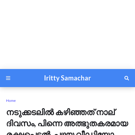
Iritty Samachar
Home
നടുക്കടലില്‍ കഴിഞ്ഞത് നാല്
ദിവസം, പിന്നെ അത്ഭുതകരമായ
രക്ഷപ്പെടല്‍, പഴയ വീഡിയോ