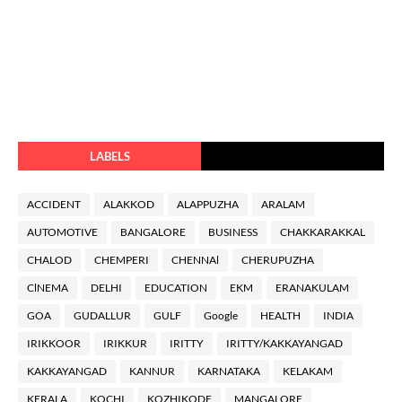
LABELS
ACCIDENT
ALAKKOD
ALAPPUZHA
ARALAM
AUTOMOTIVE
BANGALORE
BUSINESS
CHAKKARAKKAL
CHALOD
CHEMPERI
CHENNAl
CHERUPUZHA
ClNEMA
DELHI
EDUCATION
EKM
ERANAKULAM
GOA
GUDALLUR
GULF
Google
HEALTH
INDIA
IRIKKOOR
IRIKKUR
IRITTY
IRITTY/KAKKAYANGAD
KAKKAYANGAD
KANNUR
KARNATAKA
KELAKAM
KERALA
KOCHI
KOZHIKODE
MANGALORE