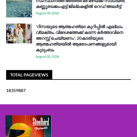
സം​സ്ഥാ​ന​ത്ത് അ​തി​തീ​വ്ര മ​ഴ​യ്ക്ക് സാ​ധ്യ​ത,
കണ്ണൂരടക്കംഎ​ട്ട് ജി​ല്ല​ക​ളി​ൽ റെ​ഡ് അ​ലർ​ട്ട്
August 04, 2026
'റിസയുടെ ആത്മഹത്യാ കുറിപ്പിൽ എല്ലാം
വ്യക്തം, വിദേശത്തേക്ക് കടന്ന ഭർത്താവിനെ
അറസ്റ്റ് ചെയ്യണം'; 20കാരിയുടെ
ആത്മഹത്യയിൽ ആരോപണങ്ങളുമായി
കുടുംബം
August 05, 2026
TOTAL PAGEVIEWS
1
8
3
5
9
8
8
7