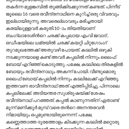
തകര്‍ന്ന മുളങ്കമ്പില്‍ തൂങ്ങിക്കിടക്കുന്നത് കണ്ടത്. പിന്നീട്
ജൂലൈ 16 വരെ രവീന്ദ്രനാഥിനെ കുറിച്ച് ഒരു വിവരവും
ഇല്ലായിരുന്നു. അവരെല്ലാവരും മരിച്ചതായി
കരയിലുള്ളവര്‍ കരുതി.10 -ാം തിയതിയാണ്
ബംഗ്ലാദേശിന്‍റെ ചരക്ക് കപ്പലായ എംവി ജവാദ് ,
ഒഡീഷയിലെ ധമ്രയിൽ ചരക്ക് കയറ്റി ചിറ്റഗോംഗ്
തുറമുഖത്തേക്ക് അതുവഴി പോയത്. കടലില്‍ ഒഴുകി
നടക്കുന്നയാളെ കണ്ട് അവര്‍ കപ്പലില്‍ നിന്നും ലൈഫ്
ബോയ് എറിഞ്ഞ് കൊടുത്തു. പക്ഷേ, കടലിലെ തിരകളില്‍
ബോയും രവീന്ദ്രനാഥും അകന്ന് പോയി. വീണ്ടുമൊരു
ലൈഫ് ബോയ് കപ്പലില്‍ നിന്നും കടലിലേക്ക് എറിഞ്ഞു.
ഇത്തവണ രാവീന്ദ്രനാഥ് അത് എത്തിപ്പിടിച്ചു. പിന്നാലെ
കപ്പലിലേക്ക്. അടിയന്തര സുശ്രുഷയ്ക്ക് ശേഷം
രവീന്ദ്രനാഥ് പറഞ്ഞത്. കപ്പല്‍ കാണുന്നതിന് ഏതാണ്ട്
മൂന്ന് മണിക്കൂര്‍ മുമ്പ് വരെ തന്‍റെ അനന്തരവൻ
നിമായിയും ഒപ്പമുണ്ടായിരുന്നെന്ന്. പക്ഷേ,
കണ്ണെത്താത്ത ദൂരത്തോളം കിടക്കുന്ന കടലില്‍ മറ്റൊരു
ജീവന്‍ കണ്ടെത്താന്‍ അവര്‍ക്കായില്ല. ഒടുവില്‍