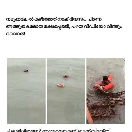
നടുക്കടലില്‍ കഴിഞ്ഞത് നാല് ദിവസം, പിന്നെ
അത്ഭുതകരമായ രക്ഷപ്പെടല്‍, പഴയ വീഡിയോ വീണ്ടും
വൈറൽ
ചില ജീവിതങ്ങൾ അങ്ങനെയാണ്. ഇടയ്ക്കിടയ്ക്ക്