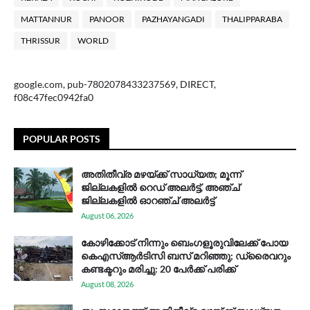
MATTANNUR
PANOOR
PAZHAYANGADI
THALIPPARABA
THRISSUR
WORLD
google.com, pub-7802078433237569, DIRECT,
f08c47fec0942fa0
POPULAR POSTS
അതിതീവ്ര മഴയ്ക്ക് സാധ്യത; മൂന്ന്
ജില്ലകളിൽ റെഡ് അലർട്ട്, അഞ്ച്
ജില്ലകളിൽ ഓറഞ്ച് അലർട്ട്
August 06, 2026
കോഴിക്കോട് നിന്നും ബെംഗളൂരുവിലേക്ക് പോയ
കെഎസ്ആര്‍ടിസി ബസ് മറിഞ്ഞു; ഡ്രൈവറും
കണ്ടക്ടറും മരിച്ചു: 20 പേര്‍ക്ക് പരിക്ക്
August 08, 2026