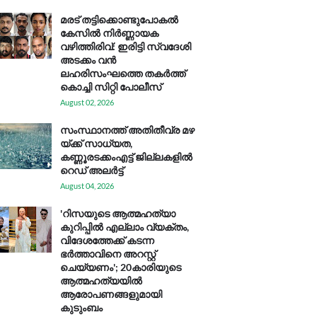
മരട് തട്ടിക്കൊണ്ടുപോകൽ
കേസിൽ നിർണ്ണായക
വഴിത്തിരിവ്: ഇരിട്ടി സ്വദേശി
അടക്കം വൻ
ലഹരിസംഘത്തെ തകർത്ത്
കൊച്ചി സിറ്റി പോലീസ്
August 02, 2026
സം​സ്ഥാ​ന​ത്ത് അ​തി​തീ​വ്ര മ​ഴ​
യ്ക്ക് സാ​ധ്യ​ത,
കണ്ണൂരടക്കംഎ​ട്ട് ജി​ല്ല​ക​ളി​ൽ
റെ​ഡ് അ​ലർ​ട്ട്
August 04, 2026
'റിസയുടെ ആത്മഹത്യാ
കുറിപ്പിൽ എല്ലാം വ്യക്തം,
വിദേശത്തേക്ക് കടന്ന
ഭർത്താവിനെ അറസ്റ്റ്
ചെയ്യണം'; 20കാരിയുടെ
ആത്മഹത്യയിൽ
ആരോപണങ്ങളുമായി
കുടുംബം