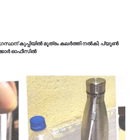
ോഗസ്ഥന് കുപ്പിയിൽ മൂത്രം കലർത്തി നൽകി; പ്യൂൺ
ക്കാർ ഓഫീസിൽ