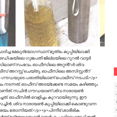
ദിച്ച മേലുദ്യോഗസ്ഥന് മൂത്രം കുപ്പിയിലാക്കി
. ഒഡിഷയിലെ ഗുജപതി ജില്ലയിലെ റൂറൽ വാട്ടർ
ലാണ് സംഭവം. ഓഫീസിലെ അറ്റൻ്റർ ശിവ
അറസ്റ്റ് ചെയ്തു. ഓഫീസിലെ അസിസ്റ്റൻ്റ്
ിൻ ഗൗഡയുടെ പരാതിയിലാണ് പൊലീസ് നടപടി.</p>
ം നടന്നത്. ഓഫീസ് അടയ്ക്കേണ്ട സമയം കഴിഞ്ഞും
െയാണിത്. സചിൻ ഗൗഡയാണ് ശിവ നാരായൺ
്ചത്. ഓഫീസിൽ വെളിച്ചം കുറവായിരുന്നു. ഈ
സച്ചിൻ. ശിവ നാരായൺ കുപ്പിയിലാക്കി കൊണ്ടുവന്ന
ശയം തോന്നിയത്.</p><p>പിന്നീട് ശാരീരിക
ടർന്ന് ഉദ്യോഗസ്ഥൻ ബെർഹംപുറിലെ മെഡിക്കൽ