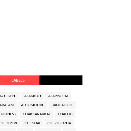
LABELS
ACCIDENT
ALAKKOD
ALAPPUZHA
ARALAM
AUTOMOTIVE
BANGALORE
BUSINESS
CHAKKARAKKAL
CHALOD
CHEMPERI
CHENNAl
CHERUPUZHA