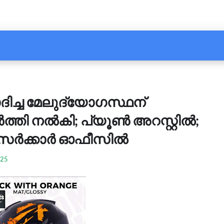
ദിച്ച മേലുദ്യോഗസ്ഥന്
ർത്തി നൽകി; പ്യൂൺ അറസ്റ്റിൽ;
സർക്കാർ ഓഫീസിൽ
025