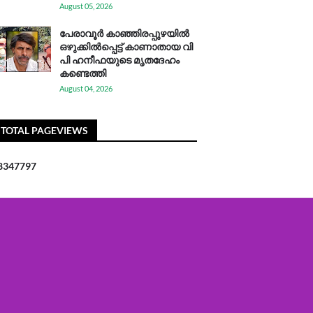
August 05, 2026
പേരാവൂർ കാഞ്ഞിരപ്പുഴയിൽ
ഒഴുക്കിൽപ്പെട്ട് കാണാതായ വി
പി ഹനീഫയുടെ മൃതദേഹം
കണ്ടെത്തി
August 04, 2026
TOTAL PAGEVIEWS
8
3
4
7
7
9
7