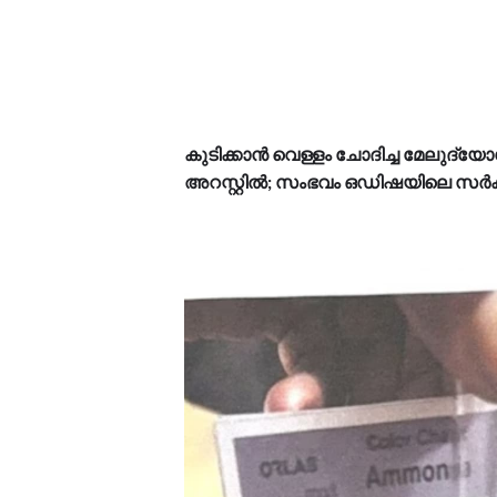
കുടിക്കാൻ വെള്ളം ചോദിച്ച മേലുദ്യ
അറസ്റ്റിൽ; സംഭവം ഒഡിഷയിലെ സർ