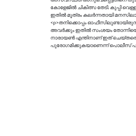
കോളേജിൽ ചികിത്സ തേടി. കുപ്പി വെ
ഇതിൽ മൂത്രം കലർന്നതായി മനസിലാ
<p>തനിക്കൊപ്പം ഓഫീസിലുണ്ടായിരുന്ന മ
അവർക്കും ഇതിൽ സംശയം തോന്നിയെന്
നാരായൺ എന്തിനാണ് ഇത് ചെയ്‌തതെന
പുരോഗമിക്കുകയാണെന്ന് പൊലീസ് പറ