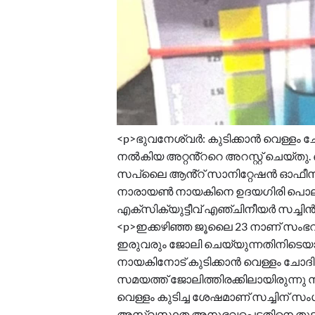
<p>ഭുവനേശ്വർ: കുടിക്കാൻ വെള്ളം ചോ
നൽകിയ അറ്റൻ്ററെ അറസ്റ്റ് ചെയ്തു
സപ്ലൈ ആൻ്റ് സാനിറ്റേഷൻ ഓഫീസി
നാരായൺ നായകിനെ ഉദയഗിരി പൊലീസ് 
എക്സിക്യുട്ടീവ് എഞ്ചിനീയർ സച്ച
<p>ഇക്കഴിഞ്ഞ ജൂലൈ 23 നാണ് സംഭവ
ഇരുവരും ജോലി ചെയ്യുന്നതിനിട
നായകിനോട് കുടിക്കാൻ വെള്ളം ചോദിച
സമയത്ത് ജോലിത്തിരക്കിലായിരുന്നു 
വെള്ളം കുടിച്ച ശേഷമാണ് സച്ചിന് സം
അസ്വസ്ഥത അനുഭവപ്പെട്ടതിനെ തു