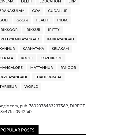
ClNEMA
DELHI
EDUCATION
EKM
ERANAKULAM
GOA
GUDALLUR
GULF
Google
HEALTH
INDIA
IRIKKOOR
IRIKKUR
IRITTY
IRITTY/KAKKAYANGAD
KAKKAYANGAD
KANNUR
KARNATAKA
KELAKAM
KERALA
KOCHI
KOZHIKODE
MANGALORE
MATTANNUR
PANOOR
PAZHAYANGADI
THALIPPARABA
THRISSUR
WORLD
oogle.com, pub-7802078433237569, DIRECT,
08c47fec0942fa0
POPULAR POSTS