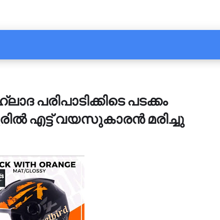
ദ പരിപാടിക്കിടെ പടക്കം
്ണൂരിൽ എട്ട് വയസുകാരൻ മരിച്ചു