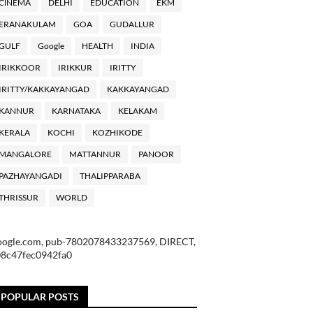
ClNEMA
DELHI
EDUCATION
EKM
ERANAKULAM
GOA
GUDALLUR
GULF
Google
HEALTH
INDIA
IRIKKOOR
IRIKKUR
IRITTY
IRITTY/KAKKAYANGAD
KAKKAYANGAD
KANNUR
KARNATAKA
KELAKAM
KERALA
KOCHI
KOZHIKODE
MANGALORE
MATTANNUR
PANOOR
PAZHAYANGADI
THALIPPARABA
THRISSUR
WORLD
oogle.com, pub-7802078433237569, DIRECT,
08c47fec0942fa0
POPULAR POSTS