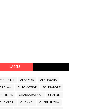
LABELS
ACCIDENT
ALAKKOD
ALAPPUZHA
ARALAM
AUTOMOTIVE
BANGALORE
BUSINESS
CHAKKARAKKAL
CHALOD
CHEMPERI
CHENNAl
CHERUPUZHA