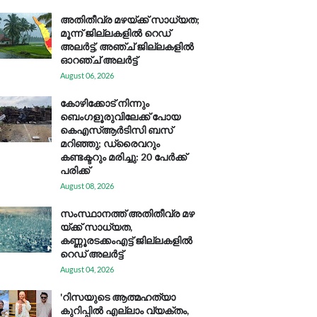
അതിതീവ്ര മഴയ്ക്ക് സാധ്യത;
മൂന്ന് ജില്ലകളിൽ റെഡ്
അലർട്ട്, അഞ്ച് ജില്ലകളിൽ
ഓറഞ്ച് അലർട്ട്
August 06, 2026
കോഴിക്കോട് നിന്നും
ബെംഗളൂരുവിലേക്ക് പോയ
കെഎസ്ആര്‍ടിസി ബസ്
മറിഞ്ഞു; ഡ്രൈവറും
കണ്ടക്ടറും മരിച്ചു: 20 പേര്‍ക്ക്
പരിക്ക്
August 08, 2026
സം​സ്ഥാ​ന​ത്ത് അ​തി​തീ​വ്ര മ​ഴ​
യ്ക്ക് സാ​ധ്യ​ത,
കണ്ണൂരടക്കംഎ​ട്ട് ജി​ല്ല​ക​ളി​ൽ
റെ​ഡ് അ​ലർ​ട്ട്
August 04, 2026
'റിസയുടെ ആത്മഹത്യാ
കുറിപ്പിൽ എല്ലാം വ്യക്തം,