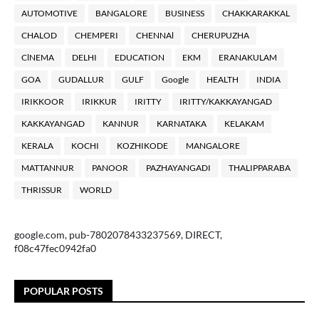
AUTOMOTIVE
BANGALORE
BUSINESS
CHAKKARAKKAL
CHALOD
CHEMPERI
CHENNAl
CHERUPUZHA
ClNEMA
DELHI
EDUCATION
EKM
ERANAKULAM
GOA
GUDALLUR
GULF
Google
HEALTH
INDIA
IRIKKOOR
IRIKKUR
IRITTY
IRITTY/KAKKAYANGAD
KAKKAYANGAD
KANNUR
KARNATAKA
KELAKAM
KERALA
KOCHI
KOZHIKODE
MANGALORE
MATTANNUR
PANOOR
PAZHAYANGADI
THALIPPARABA
THRISSUR
WORLD
google.com, pub-7802078433237569, DIRECT,
f08c47fec0942fa0
POPULAR POSTS