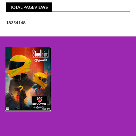
TOTAL PAGEVIEWS
1
8
3
5
4
1
4
8