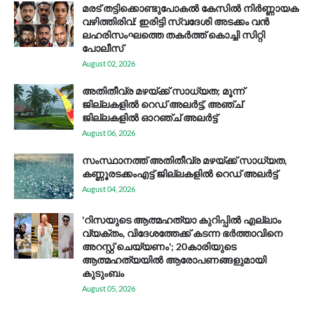
മരട് തട്ടിക്കൊണ്ടുപോകൽ കേസിൽ നിർണ്ണായക
വഴിത്തിരിവ്: ഇരിട്ടി സ്വദേശി അടക്കം വൻ
ലഹരിസംഘത്തെ തകർത്ത് കൊച്ചി സിറ്റി
പോലീസ്
August 02, 2026
അതിതീവ്ര മഴയ്ക്ക് സാധ്യത; മൂന്ന്
ജില്ലകളിൽ റെഡ് അലർട്ട്, അഞ്ച്
ജില്ലകളിൽ ഓറഞ്ച് അലർട്ട്
August 06, 2026
സം​സ്ഥാ​ന​ത്ത് അ​തി​തീ​വ്ര മ​ഴ​യ്ക്ക് സാ​ധ്യ​ത,
കണ്ണൂരടക്കംഎ​ട്ട് ജി​ല്ല​ക​ളി​ൽ റെ​ഡ് അ​ലർ​ട്ട്
August 04, 2026
'റിസയുടെ ആത്മഹത്യാ കുറിപ്പിൽ എല്ലാം
വ്യക്തം, വിദേശത്തേക്ക് കടന്ന ഭർത്താവിനെ
അറസ്റ്റ് ചെയ്യണം'; 20കാരിയുടെ
ആത്മഹത്യയിൽ ആരോപണങ്ങളുമായി
കുടുംബം
August 05, 2026