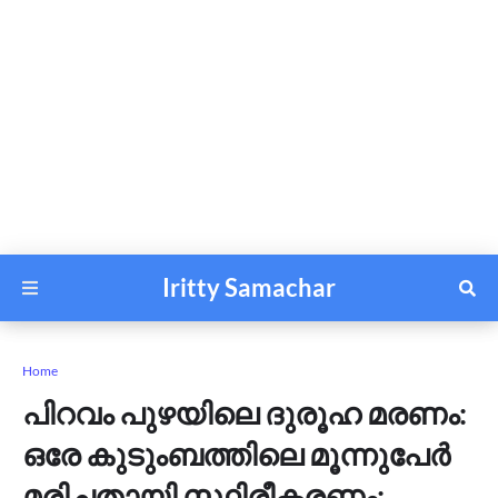
Iritty Samachar
Home
പിറവം പുഴയിലെ ദുരൂഹ മരണം:
ഒരേ കുടുംബത്തിലെ മൂന്നുപേർ
മരിച്ചതായി സ്ഥിരീകരണം;