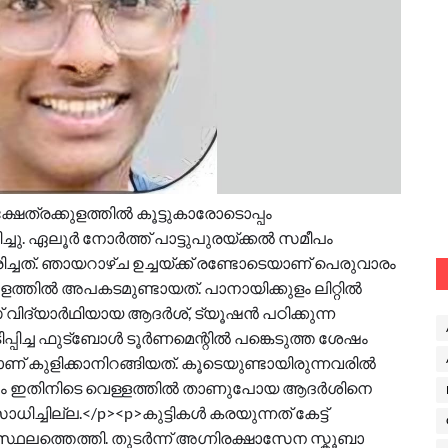
്ഷേത്രക്കുളത്തിൽ കൂട്ടുകാരോടൊപ്പം
രിച്ചു. ഏലൂർ നോർത്ത് പാട്ടുപുരയ്ക്കൽ സമീപം
ിച്ചത്. ഞായറാഴ്ച ഉച്ചയ്ക്ക് രണ്ടോടെയാണ് പെരുവാരം
കുളത്തിൽ അപകടമുണ്ടായത്. പാനായിക്കുളം ലിറ്റിൽ
വിദ്യാർഥിയായ ആദർശ്, ട്യൂഷൻ പഠിക്കുന്ന
പിച്ച ഫുട്ബോൾ ടൂർണമെന്റിൽ പങ്കെടുത്ത ശേഷം
ാണ് കുളിക്കാനിറങ്ങിയത്. കൂടെയുണ്ടായിരുന്നവരിൽ
കിലും ഇതിനിടെ വെള്ളത്തിൽ താണുപോയ ആദർശിനെ
 സാധിച്ചില്ല.</p><p>കുട്ടികൾ കരയുന്നത് കേട്ട്
സ്ഥലത്തെത്തി. തുടർന്ന് അഗ്നിരക്ഷാസേന സ്കൂബാ