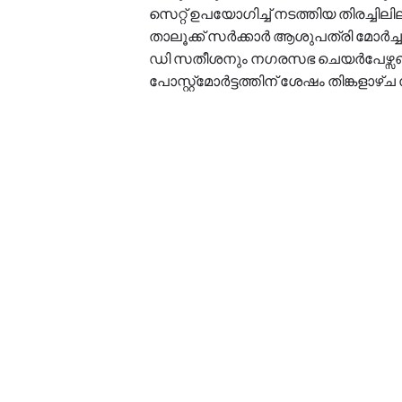
സെറ്റ് ഉപയോഗിച്ച് നടത്തിയ തിരച്ച
താലൂക്ക് സർക്കാർ ആശുപത്രി മോർച്ചറ
ഡി സതീശനും നഗരസഭ ചെയർപേഴ്സൺ ര
പോസ്റ്റ്മോർട്ടത്തിന് ശേഷം തിങ്കളാ