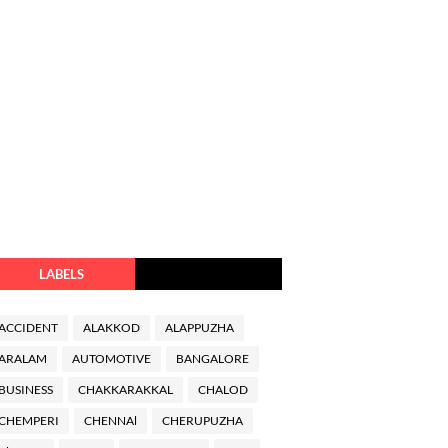
LABELS
ACCIDENT
ALAKKOD
ALAPPUZHA
ARALAM
AUTOMOTIVE
BANGALORE
BUSINESS
CHAKKARAKKAL
CHALOD
CHEMPERI
CHENNAl
CHERUPUZHA