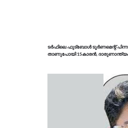
ടർഫിലെ ഫുട്ബോൾ ടൂർണമെന്റ് പിന്നാല
താണുപോയി 15കാരൻ, ദാരുണാന്ത്യ