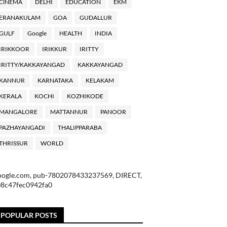
ClNEMA
DELHI
EDUCATION
EKM
ERANAKULAM
GOA
GUDALLUR
GULF
Google
HEALTH
INDIA
IRIKKOOR
IRIKKUR
IRITTY
IRITTY/KAKKAYANGAD
KAKKAYANGAD
KANNUR
KARNATAKA
KELAKAM
KERALA
KOCHI
KOZHIKODE
MANGALORE
MATTANNUR
PANOOR
PAZHAYANGADI
THALIPPARABA
THRISSUR
WORLD
oogle.com, pub-7802078433237569, DIRECT,
08c47fec0942fa0
POPULAR POSTS