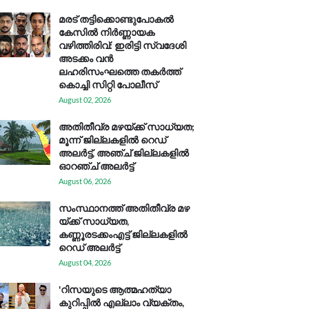
മരട് തട്ടിക്കൊണ്ടുപോകൽ
കേസിൽ നിർണ്ണായക
വഴിത്തിരിവ്: ഇരിട്ടി സ്വദേശി
അടക്കം വൻ
ലഹരിസംഘത്തെ തകർത്ത്
കൊച്ചി സിറ്റി പോലീസ്
August 02, 2026
അതിതീവ്ര മഴയ്ക്ക് സാധ്യത;
മൂന്ന് ജില്ലകളിൽ റെഡ്
അലർട്ട്, അഞ്ച് ജില്ലകളിൽ
ഓറഞ്ച് അലർട്ട്
August 06, 2026
സം​സ്ഥാ​ന​ത്ത് അ​തി​തീ​വ്ര മ​ഴ​
യ്ക്ക് സാ​ധ്യ​ത,
കണ്ണൂരടക്കംഎ​ട്ട് ജി​ല്ല​ക​ളി​ൽ
റെ​ഡ് അ​ലർ​ട്ട്
August 04, 2026
'റിസയുടെ ആത്മഹത്യാ
കുറിപ്പിൽ എല്ലാം വ്യക്തം,