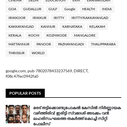
ClNEMA
DELHI
EDUCATION
EKM
ERANAKULAM
GOA
GUDALLUR
GULF
Google
HEALTH
INDIA
IRIKKOOR
IRIKKUR
IRITTY
IRITTY/KAKKAYANGAD
KAKKAYANGAD
KANNUR
KARNATAKA
KELAKAM
KERALA
KOCHI
KOZHIKODE
MANGALORE
MATTANNUR
PANOOR
PAZHAYANGADI
THALIPPARABA
THRISSUR
WORLD
google.com, pub-7802078433237569, DIRECT,
f08c47fec0942fa0
POPULAR POSTS
മരട് തട്ടിക്കൊണ്ടുപോകൽ കേസിൽ നിർണ്ണായക
വഴിത്തിരിവ്: ഇരിട്ടി സ്വദേശി അടക്കം വൻ
ലഹരിസംഘത്തെ തകർത്ത് കൊച്ചി സിറ്റി
പോലീസ്