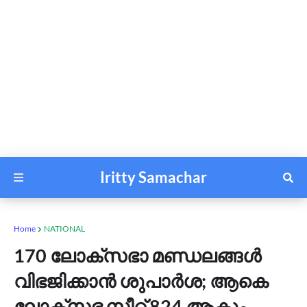
Iritty Samachar
Home
NATIONAL
170 ലോക്‌സഭാ മണ്ഡലങ്ങള്‍
വിഭജിക്കാന്‍ ശുപാര്‍ശ; ആകെ
ലോക്‌സഭ സീറ്റ് 824 ആകും,