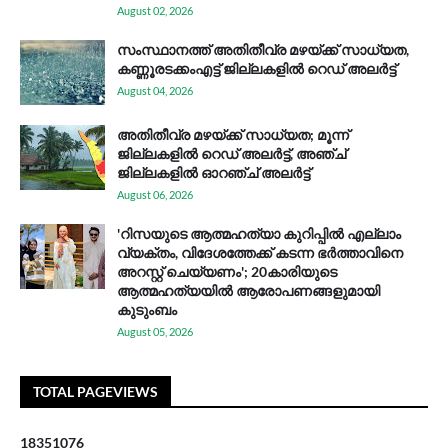
August 02, 2026
സം​സ്ഥാ​ന​ത്ത് അ​തി​തീ​വ്ര മ​ഴ​യ്ക്ക് സാ​ധ്യ​ത,
കണ്ണൂരടക്കംഎ​ട്ട് ജി​ല്ല​ക​ളി​ൽ റെ​ഡ് അ​ലർ​ട്ട്
August 04, 2026
അതിതീവ്ര മഴയ്ക്ക് സാധ്യത; മൂന്ന്
ജില്ലകളിൽ റെഡ് അലർട്ട്, അഞ്ച്
ജില്ലകളിൽ ഓറഞ്ച് അലർട്ട്
August 06, 2026
'റിസയുടെ ആത്മഹത്യാ കുറിപ്പിൽ എല്ലാം
വ്യക്തം, വിദേശത്തേക്ക് കടന്ന ഭർത്താവിനെ
അറസ്റ്റ് ചെയ്യണം'; 20കാരിയുടെ
ആത്മഹത്യയിൽ ആരോപണങ്ങളുമായി
കുടുംബം
August 05, 2026
TOTAL PAGEVIEWS
1
8
3
5
1
0
7
6