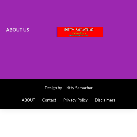
ABOUT US
Design by -
Iritty Samachar
ABOUT
Contact
Privacy Policy
Disclaimers