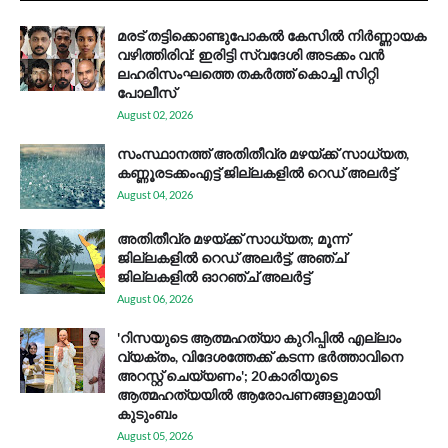
മരട് തട്ടിക്കൊണ്ടുപോകൽ കേസിൽ നിർണ്ണായക
വഴിത്തിരിവ്: ഇരിട്ടി സ്വദേശി അടക്കം വൻ
ലഹരിസംഘത്തെ തകർത്ത് കൊച്ചി സിറ്റി
പോലീസ്
August 02, 2026
സം​സ്ഥാ​ന​ത്ത് അ​തി​തീ​വ്ര മ​ഴ​യ്ക്ക് സാ​ധ്യ​ത,
കണ്ണൂരടക്കംഎ​ട്ട് ജി​ല്ല​ക​ളി​ൽ റെ​ഡ് അ​ലർ​ട്ട്
August 04, 2026
അതിതീവ്ര മഴയ്ക്ക് സാധ്യത; മൂന്ന്
ജില്ലകളിൽ റെഡ് അലർട്ട്, അഞ്ച്
ജില്ലകളിൽ ഓറഞ്ച് അലർട്ട്
August 06, 2026
'റിസയുടെ ആത്മഹത്യാ കുറിപ്പിൽ എല്ലാം
വ്യക്തം, വിദേശത്തേക്ക് കടന്ന ഭർത്താവിനെ
അറസ്റ്റ് ചെയ്യണം'; 20കാരിയുടെ
ആത്മഹത്യയിൽ ആരോപണങ്ങളുമായി
കുടുംബം
August 05, 2026