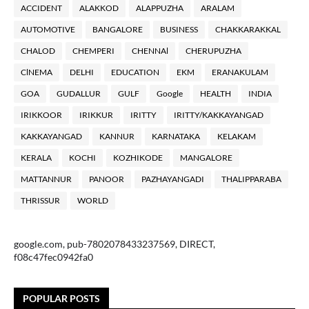
ACCIDENT
ALAKKOD
ALAPPUZHA
ARALAM
AUTOMOTIVE
BANGALORE
BUSINESS
CHAKKARAKKAL
CHALOD
CHEMPERI
CHENNAl
CHERUPUZHA
ClNEMA
DELHI
EDUCATION
EKM
ERANAKULAM
GOA
GUDALLUR
GULF
Google
HEALTH
INDIA
IRIKKOOR
IRIKKUR
IRITTY
IRITTY/KAKKAYANGAD
KAKKAYANGAD
KANNUR
KARNATAKA
KELAKAM
KERALA
KOCHI
KOZHIKODE
MANGALORE
MATTANNUR
PANOOR
PAZHAYANGADI
THALIPPARABA
THRISSUR
WORLD
google.com, pub-7802078433237569, DIRECT,
f08c47fec0942fa0
POPULAR POSTS