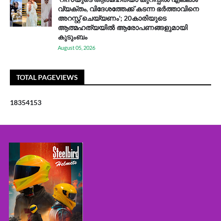
വ്യക്തം, വിദേശത്തേക്ക് കടന്ന ഭർത്താവിനെ
അറസ്റ്റ് ചെയ്യണം'; 20കാരിയുടെ
ആത്മഹത്യയിൽ ആരോപണങ്ങളുമായി
കുടുംബം
August 05, 2026
TOTAL PAGEVIEWS
1
8
3
5
4
1
5
3