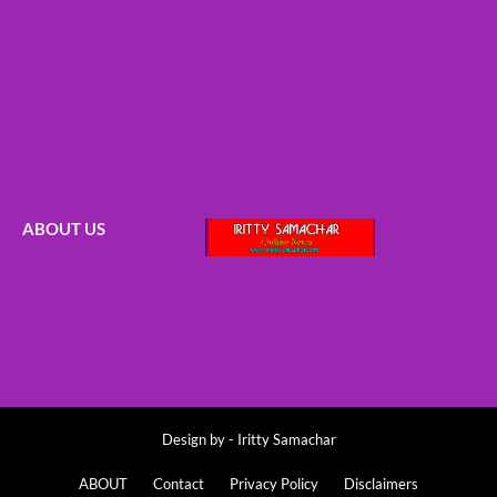
ABOUT US
Design by -
Iritty Samachar
ABOUT
Contact
Privacy Policy
Disclaimers