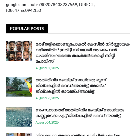
google.com, pub-7802078433237569, DIRECT,
f08c47fec0942fa0
POPULAR POSTS
മരട് തട്ടിക്കൊണ്ടുപോകൽ കേസിൽ നിർണ്ണായക
വഴിത്തിരിവ്: ഇരിട്ടി സ്വദേശി അടക്കം വൻ
ലഹരിസംഘത്തെ തകർത്ത് കൊച്ചി സിറ്റി
പോലീസ്
August 02, 2026
അതിതീവ്ര മഴയ്ക്ക് സാധ്യത; മൂന്ന്
ജില്ലകളിൽ റെഡ് അലർട്ട്, അഞ്ച്
ജില്ലകളിൽ ഓറഞ്ച് അലർട്ട്
August 06, 2026
സം​സ്ഥാ​ന​ത്ത് അ​തി​തീ​വ്ര മ​ഴ​യ്ക്ക് സാ​ധ്യ​ത,
കണ്ണൂരടക്കംഎ​ട്ട് ജി​ല്ല​ക​ളി​ൽ റെ​ഡ് അ​ലർ​ട്ട്
August 04, 2026
'റിസയുടെ ആത്മഹത്യാ കുറിപ്പിൽ എല്ലാം