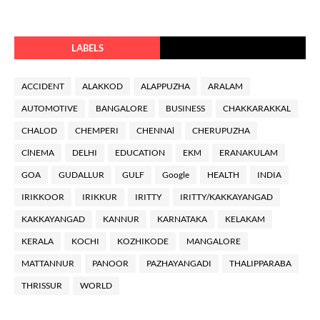
LABELS
ACCIDENT
ALAKKOD
ALAPPUZHA
ARALAM
AUTOMOTIVE
BANGALORE
BUSINESS
CHAKKARAKKAL
CHALOD
CHEMPERI
CHENNAl
CHERUPUZHA
ClNEMA
DELHI
EDUCATION
EKM
ERANAKULAM
GOA
GUDALLUR
GULF
Google
HEALTH
INDIA
IRIKKOOR
IRIKKUR
IRITTY
IRITTY/KAKKAYANGAD
KAKKAYANGAD
KANNUR
KARNATAKA
KELAKAM
KERALA
KOCHI
KOZHIKODE
MANGALORE
MATTANNUR
PANOOR
PAZHAYANGADI
THALIPPARABA
THRISSUR
WORLD