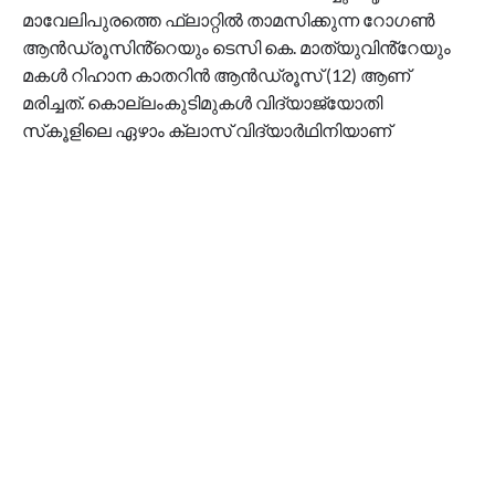
മാവേലിപുരത്തെ ഫ്ലാറ്റിൽ താമസിക്കുന്ന റോഗൺ
ആൻഡ്രൂസിൻ്റെയും ടെസി കെ. മാത്യുവിൻ്റേയും
മകൾ റിഹാന കാതറിൻ ആൻഡ്രൂസ് (12) ആണ്
മരിച്ചത്. കൊല്ലംകുടിമുകൾ വിദ്യാജ്യോതി
സ്‌കൂളിലെ ഏഴാം ക്ലാസ് വിദ്യാർഥിനിയാണ്