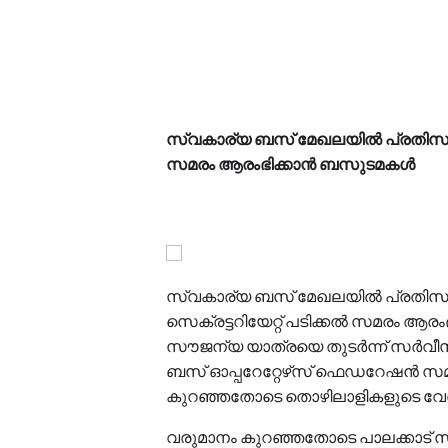
സ്വകാര്യ ബസ് മേഖലയിൽ പ്രതിസന്ധി
സമരം ആരംഭിക്കാൻ ബസുടമകൾ
സ്വകാര്യ ബസ് മേഖലയിൽ പ്രതിസന്
സെക്രട്ടറിയേറ്റ് പടിക്കൽ സമരം
സൗജന്യ യാത്രയെ തുടർന്ന് സർവീസ
ബസ് ഓപ്പറേറ്റേഴ്‌സ് ഫെഡറേഷൻ സമര
കുറഞ്ഞതോടെ തൊഴിലാളികളുടെ വേതനം
വരുമാനം കുറഞ്ഞതോടെ പാലക്കാട് 