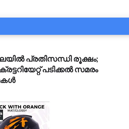
യിൽ പ്രതിസന്ധി രൂക്ഷം;
്ടറിയേറ്റ് പടിക്കൽ സമരം
മകൾ