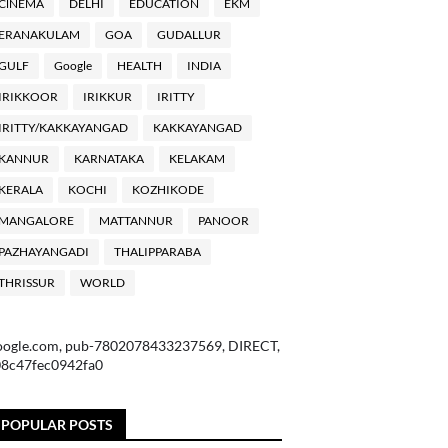
ClNEMA
DELHI
EDUCATION
EKM
ERANAKULAM
GOA
GUDALLUR
GULF
Google
HEALTH
INDIA
IRIKKOOR
IRIKKUR
IRITTY
IRITTY/KAKKAYANGAD
KAKKAYANGAD
KANNUR
KARNATAKA
KELAKAM
KERALA
KOCHI
KOZHIKODE
MANGALORE
MATTANNUR
PANOOR
PAZHAYANGADI
THALIPPARABA
THRISSUR
WORLD
oogle.com, pub-7802078433237569, DIRECT,
08c47fec0942fa0
POPULAR POSTS