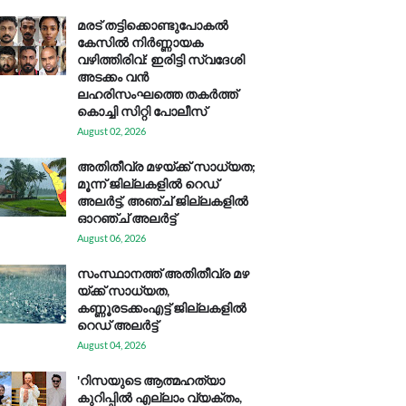
മരട് തട്ടിക്കൊണ്ടുപോകൽ
കേസിൽ നിർണ്ണായക
വഴിത്തിരിവ്: ഇരിട്ടി സ്വദേശി
അടക്കം വൻ
ലഹരിസംഘത്തെ തകർത്ത്
കൊച്ചി സിറ്റി പോലീസ്
August 02, 2026
അതിതീവ്ര മഴയ്ക്ക് സാധ്യത;
മൂന്ന് ജില്ലകളിൽ റെഡ്
അലർട്ട്, അഞ്ച് ജില്ലകളിൽ
ഓറഞ്ച് അലർട്ട്
August 06, 2026
സം​സ്ഥാ​ന​ത്ത് അ​തി​തീ​വ്ര മ​ഴ​
യ്ക്ക് സാ​ധ്യ​ത,
കണ്ണൂരടക്കംഎ​ട്ട് ജി​ല്ല​ക​ളി​ൽ
റെ​ഡ് അ​ലർ​ട്ട്
August 04, 2026
'റിസയുടെ ആത്മഹത്യാ
കുറിപ്പിൽ എല്ലാം വ്യക്തം,