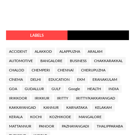
LABELS
ACCIDENT
ALAKKOD
ALAPPUZHA
ARALAM
AUTOMOTIVE
BANGALORE
BUSINESS
CHAKKARAKKAL
CHALOD
CHEMPERI
CHENNAl
CHERUPUZHA
ClNEMA
DELHI
EDUCATION
EKM
ERANAKULAM
GOA
GUDALLUR
GULF
Google
HEALTH
INDIA
IRIKKOOR
IRIKKUR
IRITTY
IRITTY/KAKKAYANGAD
KAKKAYANGAD
KANNUR
KARNATAKA
KELAKAM
KERALA
KOCHI
KOZHIKODE
MANGALORE
MATTANNUR
PANOOR
PAZHAYANGADI
THALIPPARABA