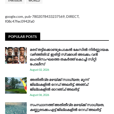
THRISSUR
WORLD
google.com, pub-7802078433237569, DIRECT,
f08c47fec0942fa0
POPULAR POSTS
മരട് തട്ടിക്കൊണ്ടുപോകൽ കേസിൽ നിർണ്ണായക
വഴിത്തിരിവ്: ഇരിട്ടി സ്വദേശി അടക്കം വൻ
ലഹരിസംഘത്തെ തകർത്ത് കൊച്ചി സിറ്റി
പോലീസ്
August 02, 2026
അതിതീവ്ര മഴയ്ക്ക് സാധ്യത; മൂന്ന്
ജില്ലകളിൽ റെഡ് അലർട്ട്, അഞ്ച്
ജില്ലകളിൽ ഓറഞ്ച് അലർട്ട്
August 06, 2026
സം​സ്ഥാ​ന​ത്ത് അ​തി​തീ​വ്ര മ​ഴ​യ്ക്ക് സാ​ധ്യ​ത,
കണ്ണൂരടക്കംഎ​ട്ട് ജി​ല്ല​ക​ളി​ൽ റെ​ഡ് അ​ലർ​ട്ട്