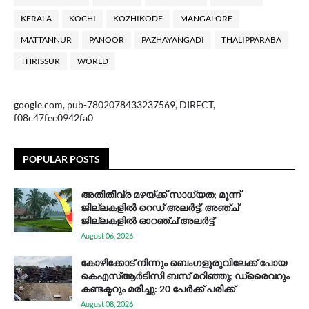
KERALA
KOCHI
KOZHIKODE
MANGALORE
MATTANNUR
PANOOR
PAZHAYANGADI
THALIPPARABA
THRISSUR
WORLD
google.com, pub-7802078433237569, DIRECT,
f08c47fec0942fa0
POPULAR POSTS
അതിതീവ്ര മഴയ്ക്ക് സാധ്യത; മൂന്ന്
ജില്ലകളിൽ റെഡ് അലർട്ട്, അഞ്ച്
ജില്ലകളിൽ ഓറഞ്ച് അലർട്ട്
August 06, 2026
കോഴിക്കോട് നിന്നും ബെംഗളൂരുവിലേക്ക് പോയ
കെഎസ്ആര്‍ടിസി ബസ് മറിഞ്ഞു; ഡ്രൈവറും
കണ്ടക്ടറും മരിച്ചു: 20 പേര്‍ക്ക് പരിക്ക്
August 08, 2026