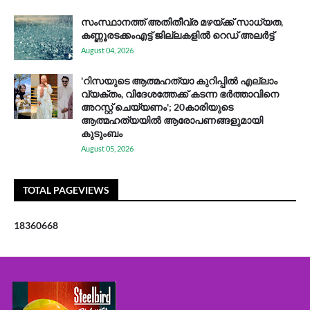
സം​സ്ഥാ​ന​ത്ത് അ​തി​തീ​വ്ര മ​ഴ​യ്ക്ക് സാ​ധ്യ​ത,
കണ്ണൂരടക്കംഎ​ട്ട് ജി​ല്ല​ക​ളി​ൽ റെ​ഡ് അ​ലർ​ട്ട്
August 04, 2026
'റിസയുടെ ആത്മഹത്യാ കുറിപ്പിൽ എല്ലാം
വ്യക്തം, വിദേശത്തേക്ക് കടന്ന ഭർത്താവിനെ
അറസ്റ്റ് ചെയ്യണം'; 20കാരിയുടെ
ആത്മഹത്യയിൽ ആരോപണങ്ങളുമായി
കുടുംബം
August 05, 2026
TOTAL PAGEVIEWS
1
8
3
6
0
6
6
8