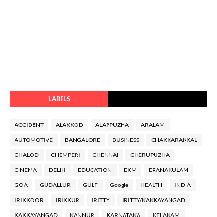
LABELS
ACCIDENT
ALAKKOD
ALAPPUZHA
ARALAM
AUTOMOTIVE
BANGALORE
BUSINESS
CHAKKARAKKAL
CHALOD
CHEMPERI
CHENNAl
CHERUPUZHA
ClNEMA
DELHI
EDUCATION
EKM
ERANAKULAM
GOA
GUDALLUR
GULF
Google
HEALTH
INDIA
IRIKKOOR
IRIKKUR
IRITTY
IRITTY/KAKKAYANGAD
KAKKAYANGAD
KANNUR
KARNATAKA
KELAKAM