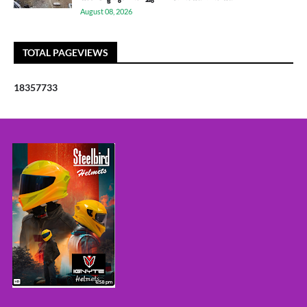
August 08, 2026
TOTAL PAGEVIEWS
1
8
3
5
7
7
3
3