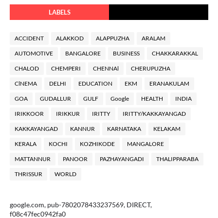
LABELS
ACCIDENT
ALAKKOD
ALAPPUZHA
ARALAM
AUTOMOTIVE
BANGALORE
BUSINESS
CHAKKARAKKAL
CHALOD
CHEMPERI
CHENNAl
CHERUPUZHA
ClNEMA
DELHI
EDUCATION
EKM
ERANAKULAM
GOA
GUDALLUR
GULF
Google
HEALTH
INDIA
IRIKKOOR
IRIKKUR
IRITTY
IRITTY/KAKKAYANGAD
KAKKAYANGAD
KANNUR
KARNATAKA
KELAKAM
KERALA
KOCHI
KOZHIKODE
MANGALORE
MATTANNUR
PANOOR
PAZHAYANGADI
THALIPPARABA
THRISSUR
WORLD
google.com, pub-7802078433237569, DIRECT,
f08c47fec0942fa0