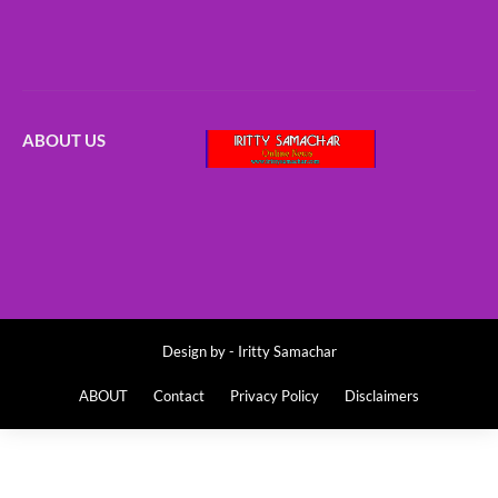
ABOUT US
Design by -
Iritty Samachar
ABOUT
Contact
Privacy Policy
Disclaimers