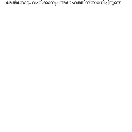
മേൽനോട്ടം വഹിക്കാനും അദ്ദേഹത്തിന് സാധിച്ചിട്ടുണ്ട്