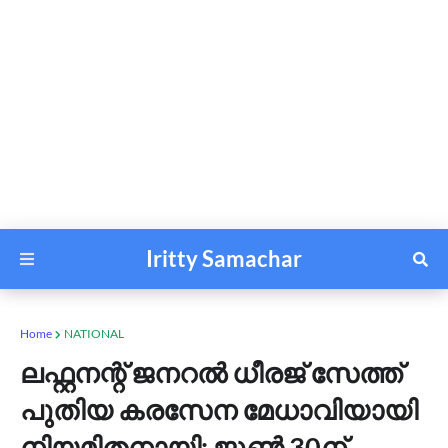
Iritty Samachar
Home
NATIONAL
ലഫ്റ്റനന്റ് ജനറൽ ധീരജ് സേത്ത്
പുതിയ കരസേന മേധാവിയായി
നിയമിതനായി; ജൂൺ 30ന്