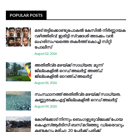
POPULAR POSTS
മരട് തട്ടിക്കൊണ്ടുപോകൽ കേസിൽ നിർണ്ണായക
വഴിത്തിരിവ്: ഇരിട്ടി സ്വദേശി അടക്കം വൻ
ലഹരിസംഘത്തെ തകർത്ത് കൊച്ചി സിറ്റി
പോലീസ്
August 02, 2026
അതിതീവ്ര മഴയ്ക്ക് സാധ്യത; മൂന്ന്
ജില്ലകളിൽ റെഡ് അലർട്ട്, അഞ്ച്
ജില്ലകളിൽ ഓറഞ്ച് അലർട്ട്
August 06, 2026
സം​സ്ഥാ​ന​ത്ത് അ​തി​തീ​വ്ര മ​ഴ​യ്ക്ക് സാ​ധ്യ​ത,
കണ്ണൂരടക്കംഎ​ട്ട് ജി​ല്ല​ക​ളി​ൽ റെ​ഡ് അ​ലർ​ട്ട്
August 04, 2026
കോഴിക്കോട് നിന്നും ബെംഗളൂരുവിലേക്ക് പോയ
കെഎസ്ആര്‍ടിസി ബസ് മറിഞ്ഞു; ഡ്രൈവറും
കണ്ടക്ടറും മരിച്ചു: 20 പേര്‍ക്ക് പരിക്ക്