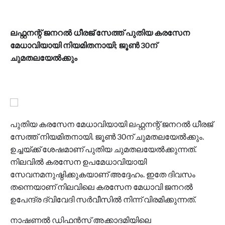
ലഫ്റ്റനന്റ് ജനറൽ ധീരജ് സേത്ത് പുതിയ കരസേന
മേധാവിയായി നിയമിതനായി; ജൂൺ 30ന്
ചുമതലയേൽക്കും
പുതിയ കരസേന മേധാവിയായി ലഫ്റ്റനന്റ് ജനറൽ ധീരജ്
സേത്ത് നിയമിതനായി. ജൂൺ 30ന് ചുമതലയേൽക്കും.
ഉച്ചയ്ക്ക് ശേഷമാണ് പുതിയ ചുമതലയേൽക്കുന്നത്.
നിലവിൽ കരസേന ഉപമേധാവിയായി
സേവനമനുഷ്ഠിക്കുകയാണ് അദ്ദേഹം. ഇതേ ദിവസം
തന്നെയാണ് നിലവിലെ കരസേന മേധാവി ജനറൽ
ഉപേന്ദ്ര ദ്വിവേദി സർവീസിൽ നിന്ന് വിരമിക്കുന്നത്.
നാഷണൽ ഡിഫൻസ് അക്കാദമിയിലെ