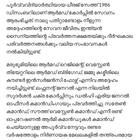
പൂർവ്വവിദ്യാർത്ഥിയായ ധീരജ് സേത്ത് 1986
ഡിസംബറിലാണ് ആർമഡ് കോർപ്സിൽ സേവനം
ആരംഭിച്ചത്. നാലു പതിറ്റാണ്ടോളം നീളുന്ന
അദ്ദേഹത്തിന്റെ സേവന ജീവിതം ഇന്ത്യൻ
സൈന്യത്തിന്റെ പ്രവർത്തനക്ഷമതയ്ക്കും ദീർഘകാല
പരിവർത്തനങ്ങൾക്കും വലിയ സംഭാവനകൾ
നൽകിയിട്ടുണ്ട്.
മരുഭൂമിയിലെ ആർമഡ് റെജിമെന്റ്, വെസ്റ്റേൺ
തിയേറ്ററിലെ ആർമഡ് ബ്രിഗേഡ്, ജമ്മു കശ്മീരിലെ
കൗണ്ടർ ഇൻസർജൻസി ഫോഴ്സ് എന്നിവ അദ്ദേഹം
നയിച്ചിട്ടുണ്ട്. ലഫ്റ്റനന്റ് ജനറൽ എന്ന നിലയിൽ
സുദർശൻ ചക്ര കോർപ്സിനും, ഡൽഹി ഏരിയ ജനറൽ
ഓഫീസർ കമാൻഡിംഗായും പ്രവർത്തിച്ചു. സതേൺ
കമാൻഡ്, സൗത്ത് വെസ്റ്റേൺ കമാൻഡ് എന്നീ രണ്ട്
ഓപ്പറേഷണൽ ആർമി കമാൻഡുകൾ കമാൻഡ്
ചെയ്യാനുള്ള അപൂർവ്വ നേട്ടവും രണ്ടര
വർഷത്തോളം നിർണായക മേഖലകളിൽ തന്ത്രപരമായ