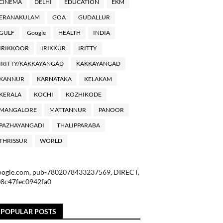
ClNEMA
DELHI
EDUCATION
EKM
ERANAKULAM
GOA
GUDALLUR
GULF
Google
HEALTH
INDIA
IRIKKOOR
IRIKKUR
IRITTY
IRITTY/KAKKAYANGAD
KAKKAYANGAD
KANNUR
KARNATAKA
KELAKAM
KERALA
KOCHI
KOZHIKODE
MANGALORE
MATTANNUR
PANOOR
PAZHAYANGADI
THALIPPARABA
THRISSUR
WORLD
oogle.com, pub-7802078433237569, DIRECT,
08c47fec0942fa0
POPULAR POSTS