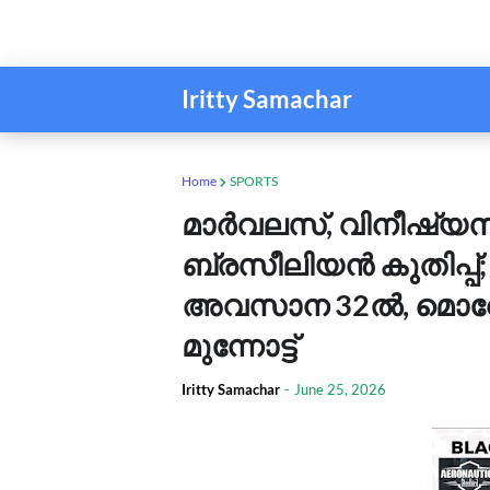
Iritty Samachar
Home
SPORTS
മാർവലസ്, വിനീഷ്യസ്..
ബ്രസീലിയൻ കുതിപ്പ്; ഗ
അവസാന 32ൽ, മൊറോക്
മുന്നോട്ട്
Iritty Samachar
-
June 25, 2026