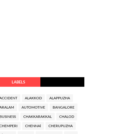
LABELS
ACCIDENT
ALAKKOD
ALAPPUZHA
ARALAM
AUTOMOTIVE
BANGALORE
BUSINESS
CHAKKARAKKAL
CHALOD
CHEMPERI
CHENNAl
CHERUPUZHA