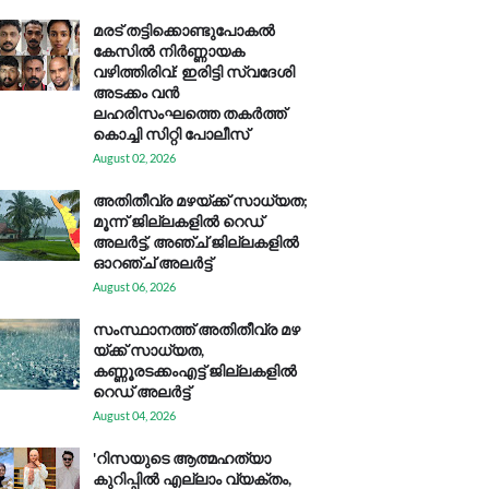
മരട് തട്ടിക്കൊണ്ടുപോകൽ
കേസിൽ നിർണ്ണായക
വഴിത്തിരിവ്: ഇരിട്ടി സ്വദേശി
അടക്കം വൻ
ലഹരിസംഘത്തെ തകർത്ത്
കൊച്ചി സിറ്റി പോലീസ്
August 02, 2026
അതിതീവ്ര മഴയ്ക്ക് സാധ്യത;
മൂന്ന് ജില്ലകളിൽ റെഡ്
അലർട്ട്, അഞ്ച് ജില്ലകളിൽ
ഓറഞ്ച് അലർട്ട്
August 06, 2026
സം​സ്ഥാ​ന​ത്ത് അ​തി​തീ​വ്ര മ​ഴ​
യ്ക്ക് സാ​ധ്യ​ത,
കണ്ണൂരടക്കംഎ​ട്ട് ജി​ല്ല​ക​ളി​ൽ
റെ​ഡ് അ​ലർ​ട്ട്
August 04, 2026
'റിസയുടെ ആത്മഹത്യാ
കുറിപ്പിൽ എല്ലാം വ്യക്തം,