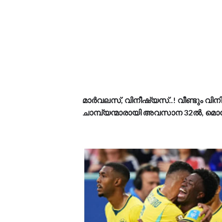
മാർവലസ്, വിനീഷ്യസ്..! വീണ്ടും വിനി 
ചാമ്പ്യന്മാരായി അവസാന 32ൽ, മൊറോക്