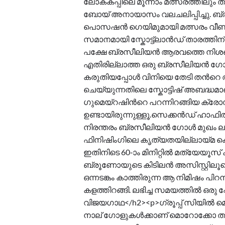
ലോകകപ്പിലെ മൂന്നാം മത്സരത്തിലും തു
ബോയ് അനായാസം വലചലിപ്പിച്ചു. ബ്രസീലി
പൊസഷൻ ഗെയിമുമായി മത്സരം വീണ്ടു
സമാനമായി സ്കോട്ട്ലാൻഡ് താരത്തിന് സ
പക്ഷേ ബ്രസീലിയൻ ആരവത്തെ നിശബ്‍ദ
എതിരില്ലാത്ത ഒരു ബ്രസീലിയൻ ഗ
കരുതിയപ്പോൾ വിനിയെ തേടി തന്‍റെ 
ചെയ്യുന്നതിലെ സ്കോട്ടിഷ് അബദ്ധമ
ഗുമെയ്റഷിന്‍റെ പറന്നിറങ്ങിയ ക്രോസ
ഉണ്ടായിരുന്നുള്ളൂ.സെക്കൻഡ് ഹാഫി
നിരന്തരം ബ്രസീലിയൻ ഗോൾ മുഖം ലക്
ഫിനിഷിംഗിലെ കൃത്യതയില്ലായ്മ കെ
ഇതിനിടെ 60-ാം മിനിറ്റിൽ മത്യേയൂസ്
ബ്രൂണോയുടെ കിടിലൻ അസിസ്റ്റിലൂടെ
ഒന്നടങ്കം കാത്തിരുന്ന ആ നിമിഷം പിറ
കളത്തിറങ്ങി. ലഭിച്ച സമയത്തിൽ ഒരു ഷ
വിജയഗാഥ</h2><p>ഗ്രൂപ്പ് സിയിൽ മ
നാല് ഗോളുകൾക്കാണ് മൊറോക്കോ തകർത