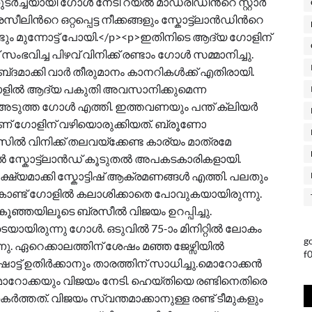
ടർച്ചയായി ഗോൾ നേടി റയല്‍ മാഡ്രിഡിന്‍റെ സ്റ്റാര്‍
ന്‍റെ ഒറ്റപ്പെട്ട നീക്കങ്ങളും സ്കോട്ട്ലാൻ‍ഡിന്‍റെ
ം മുന്നോട്ട് പോയി.</p><p>ഇതിനിടെ ആദ്യ ഗോളിന്
ംഭവിച്ച പിഴവ് വിനിക്ക് രണ്ടാം ഗോൾ സമ്മാനിച്ചു.
മാക്കി വാര്‍ തീരുമാനം കാനറികൾക്ക് എതിരായി.
ോളിൽ ആദ്യ പകുതി അവസാനിക്കുമെന്ന
അടുത്ത ഗോൾ എത്തി. ഇത്തവണയും പന്ത് ക്ലിയര്‍
ാണ് ഗോളിന് വഴിയൊരുക്കിയത്. ബ്രൂണോ
ിൽ വിനിക്ക് തലവയ്ക്കേണ്ട കാര്യം മാത്രമേ
ൽ സ്കോട്ട്ലാൻഡ് കൂടുതല്‍ അപകടകാരികളായി.
ഷ്യമാക്കി സ്കോട്ടിഷ് ആക്രമണങ്ങൾ എത്തി. പലതും
ാണ്ട് ഗോളിൽ കലാശിക്കാതെ പോവുകയായിരുന്നു.
 കൂഞ്ഞയിലൂടെ ബ്രസീൽ വിജയം ഉറപ്പിച്ചു.
യായിരുന്നു ഗോൾ. ഒടുവിൽ 75-ാം മിനിറ്റിൽ ലോകം
g
ന്നു. ഏറെക്കാലത്തിന് ശേഷം മഞ്ഞ ജേഴ്സിയിൽ
f
ോട്ട് ഉതിർക്കാനും താരത്തിന് സാധിച്ചു.മൊറോക്കൻ
ൊറോക്കയും വിജയം നേടി. ഹെയ്തിയെ രണ്ടിനെതിരെ
്തത്. വിജയം സ്വന്തമാക്കാനുള്ള രണ്ട് ടീമുകളും