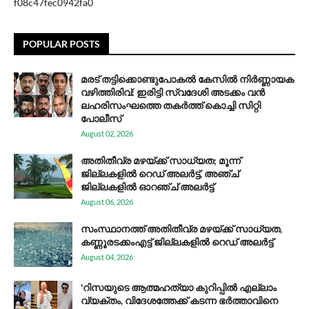
f08c47fec0942fa0
POPULAR POSTS
മരട് തട്ടിക്കൊണ്ടുപോകൽ കേസിൽ നിർണ്ണായക
വഴിത്തിരിവ്: ഇരിട്ടി സ്വദേശി അടക്കം വൻ
ലഹരിസംഘത്തെ തകർത്ത് കൊച്ചി സിറ്റി
പോലീസ്
August 02, 2026
അതിതീവ്ര മഴയ്ക്ക് സാധ്യത; മൂന്ന്
ജില്ലകളിൽ റെഡ് അലർട്ട്, അഞ്ച്
ജില്ലകളിൽ ഓറഞ്ച് അലർട്ട്
August 06, 2026
സം​സ്ഥാ​ന​ത്ത് അ​തി​തീ​വ്ര മ​ഴ​യ്ക്ക് സാ​ധ്യ​ത,
കണ്ണൂരടക്കംഎ​ട്ട് ജി​ല്ല​ക​ളി​ൽ റെ​ഡ് അ​ലർ​ട്ട്
August 04, 2026
'റിസയുടെ ആത്മഹത്യാ കുറിപ്പിൽ എല്ലാം
വ്യക്തം, വിദേശത്തേക്ക് കടന്ന ഭർത്താവിനെ