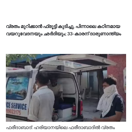
വ്രതം മുറിക്കാൻ ഫ്രൂട്ടി കുടിച്ചു, പിന്നാലെ കഠിനമായ
വയറുവേദനയും ഛർദിയും; 33-കാരന് ദാരുണാന്ത്യം
ഫരീദാബാദ്: ഹരിയാനയിലെ ഫരീദാബാദിൽ വ്രതം