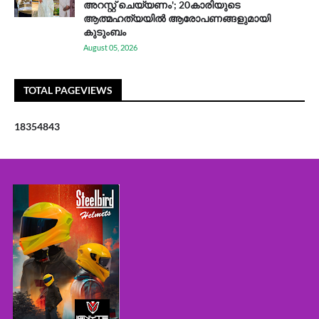
അറസ്റ്റ് ചെയ്യണം'; 20കാരിയുടെ
ആത്മഹത്യയിൽ ആരോപണങ്ങളുമായി
കുടുംബം
August 05, 2026
TOTAL PAGEVIEWS
1
8
3
5
4
8
4
3