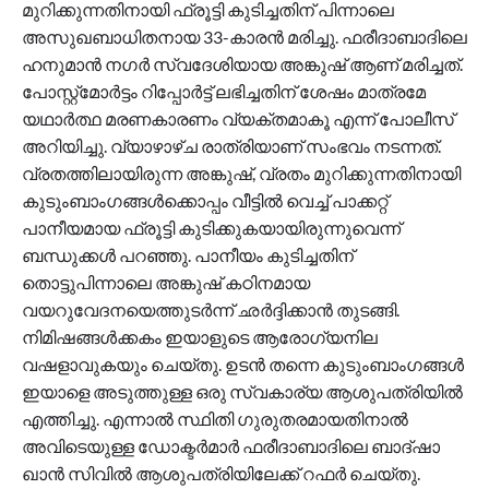
മുറിക്കുന്നതിനായി ഫ്രൂട്ടി കുടിച്ചതിന് പിന്നാലെ
അസുഖബാധിതനായ 33-കാരൻ മരിച്ചു. ഫരീദാബാദിലെ
ഹനുമാൻ നഗർ സ്വദേശിയായ അങ്കുഷ് ആണ് മരിച്ചത്.
പോസ്റ്റ്‌മോർട്ടം റിപ്പോർട്ട് ലഭിച്ചതിന് ശേഷം മാത്രമേ
യഥാർത്ഥ മരണകാരണം വ്യക്തമാകൂ എന്ന് പോലീസ്
അറിയിച്ചു. വ്യാഴാഴ്ച രാത്രിയാണ് സംഭവം നടന്നത്.
വ്രതത്തിലായിരുന്ന അങ്കുഷ്, വ്രതം മുറിക്കുന്നതിനായി
കുടുംബാംഗങ്ങൾക്കൊപ്പം വീട്ടിൽ വെച്ച് പാക്കറ്റ്
പാനീയമായ ഫ്രൂട്ടി കുടിക്കുകയായിരുന്നുവെന്ന്
ബന്ധുക്കൾ പറഞ്ഞു. പാനീയം കുടിച്ചതിന്
തൊട്ടുപിന്നാലെ അങ്കുഷ് കഠിനമായ
വയറുവേദനയെത്തുടർന്ന് ഛർദ്ദിക്കാൻ തുടങ്ങി.
നിമിഷങ്ങൾക്കകം ഇയാളുടെ ആരോഗ്യനില
വഷളാവുകയും ചെയ്തു. ഉടൻ തന്നെ കുടുംബാംഗങ്ങൾ
ഇയാളെ അടുത്തുള്ള ഒരു സ്വകാര്യ ആശുപത്രിയിൽ
എത്തിച്ചു. എന്നാൽ സ്ഥിതി ഗുരുതരമായതിനാൽ
അവിടെയുള്ള ഡോക്ടർമാർ ഫരീദാബാദിലെ ബാദ്ഷാ
ഖാൻ സിവിൽ ആശുപത്രിയിലേക്ക് റഫർ ചെയ്തു.