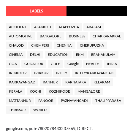
LABELS
ACCIDENT
ALAKKOD
ALAPPUZHA
ARALAM
AUTOMOTIVE
BANGALORE
BUSINESS
CHAKKARAKKAL
CHALOD
CHEMPERI
CHENNAl
CHERUPUZHA
ClNEMA
DELHI
EDUCATION
EKM
ERANAKULAM
GOA
GUDALLUR
GULF
Google
HEALTH
INDIA
IRIKKOOR
IRIKKUR
IRITTY
IRITTY/KAKKAYANGAD
KAKKAYANGAD
KANNUR
KARNATAKA
KELAKAM
KERALA
KOCHI
KOZHIKODE
MANGALORE
MATTANNUR
PANOOR
PAZHAYANGADI
THALIPPARABA
THRISSUR
WORLD
google.com, pub-7802078433237569, DIRECT,