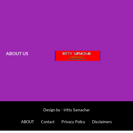
ABOUT US
Design by -
Iritty Samachar
ABOUT
Contact
Privacy Policy
Disclaimers