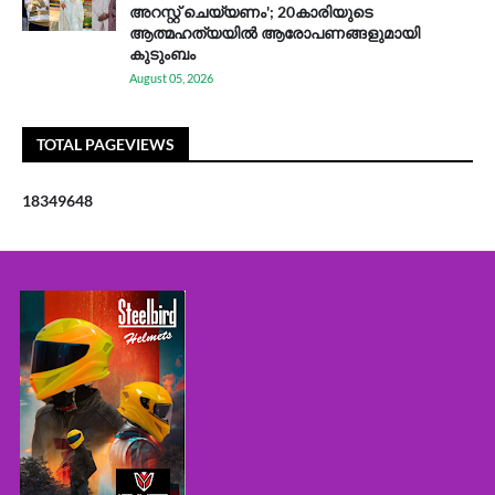
അറസ്റ്റ് ചെയ്യണം'; 20കാരിയുടെ
ആത്മഹത്യയിൽ ആരോപണങ്ങളുമായി
കുടുംബം
August 05, 2026
TOTAL PAGEVIEWS
1
8
3
4
9
6
4
8