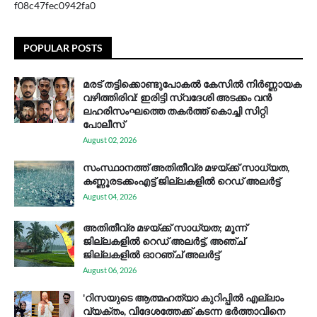
f08c47fec0942fa0
POPULAR POSTS
മരട് തട്ടിക്കൊണ്ടുപോകൽ കേസിൽ നിർണ്ണായക
വഴിത്തിരിവ്: ഇരിട്ടി സ്വദേശി അടക്കം വൻ
ലഹരിസംഘത്തെ തകർത്ത് കൊച്ചി സിറ്റി
പോലീസ്
August 02, 2026
സം​സ്ഥാ​ന​ത്ത് അ​തി​തീ​വ്ര മ​ഴ​യ്ക്ക് സാ​ധ്യ​ത,
കണ്ണൂരടക്കംഎ​ട്ട് ജി​ല്ല​ക​ളി​ൽ റെ​ഡ് അ​ലർ​ട്ട്
August 04, 2026
അതിതീവ്ര മഴയ്ക്ക് സാധ്യത; മൂന്ന്
ജില്ലകളിൽ റെഡ് അലർട്ട്, അഞ്ച്
ജില്ലകളിൽ ഓറഞ്ച് അലർട്ട്
August 06, 2026
'റിസയുടെ ആത്മഹത്യാ കുറിപ്പിൽ എല്ലാം
വ്യക്തം, വിദേശത്തേക്ക് കടന്ന ഭർത്താവിനെ