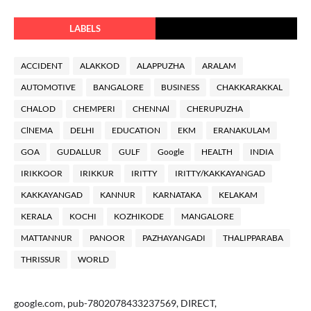
LABELS
ACCIDENT
ALAKKOD
ALAPPUZHA
ARALAM
AUTOMOTIVE
BANGALORE
BUSINESS
CHAKKARAKKAL
CHALOD
CHEMPERI
CHENNAl
CHERUPUZHA
ClNEMA
DELHI
EDUCATION
EKM
ERANAKULAM
GOA
GUDALLUR
GULF
Google
HEALTH
INDIA
IRIKKOOR
IRIKKUR
IRITTY
IRITTY/KAKKAYANGAD
KAKKAYANGAD
KANNUR
KARNATAKA
KELAKAM
KERALA
KOCHI
KOZHIKODE
MANGALORE
MATTANNUR
PANOOR
PAZHAYANGADI
THALIPPARABA
THRISSUR
WORLD
google.com, pub-7802078433237569, DIRECT,