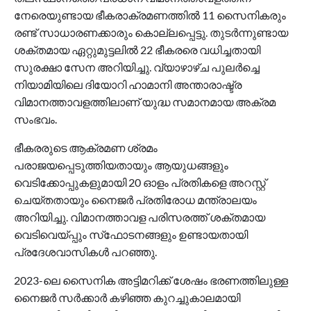
നേരെയുണ്ടായ ഭീകരാക്രമണത്തില്‍ 11 സൈനികരും
രണ്ട് സാധാരണക്കാരും കൊല്ലപ്പെട്ടു. തുടര്‍ന്നുണ്ടായ
ശക്തമായ ഏറ്റുമുട്ടലില്‍ 22 ഭീകരരെ വധിച്ചതായി
സുരക്ഷാ സേന അറിയിച്ചു. വ്യാഴാഴ്ച പുലര്‍ച്ചെ
നിയാമിയിലെ ദിയോറി ഹാമാനി അന്താരാഷ്ട്ര
വിമാനത്താവളത്തിലാണ് യുദ്ധ സമാനമായ അക്രമ
സംഭവം.
ഭീകരരുടെ ആക്രമണ ശ്രമം
പരാജയപ്പെടുത്തിയതായും ആയുധങ്ങളും
വെടിക്കോപ്പുകളുമായി 20 ഓളം പ്രതികളെ അറസ്റ്റ്
ചെയ്തതായും നൈജര്‍ പ്രതിരോധ മന്ത്രാലയം
അറിയിച്ചു. വിമാനത്താവള പരിസരത്ത് ശക്തമായ
വെടിവെയ്പ്പും സ്‌ഫോടനങ്ങളും ഉണ്ടായതായി
പ്രദേശവാസികള്‍ പറഞ്ഞു.
2023-ലെ സൈനിക അട്ടിമറിക്ക് ശേഷം ഭരണത്തിലുള്ള
നൈജര്‍ സര്‍ക്കാര്‍ കഴിഞ്ഞ കുറച്ചുകാലമായി