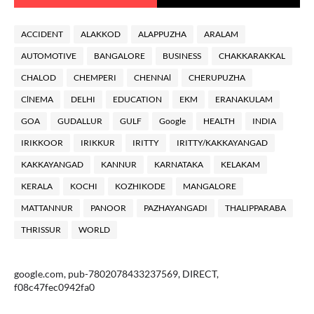
ACCIDENT
ALAKKOD
ALAPPUZHA
ARALAM
AUTOMOTIVE
BANGALORE
BUSINESS
CHAKKARAKKAL
CHALOD
CHEMPERI
CHENNAl
CHERUPUZHA
ClNEMA
DELHI
EDUCATION
EKM
ERANAKULAM
GOA
GUDALLUR
GULF
Google
HEALTH
INDIA
IRIKKOOR
IRIKKUR
IRITTY
IRITTY/KAKKAYANGAD
KAKKAYANGAD
KANNUR
KARNATAKA
KELAKAM
KERALA
KOCHI
KOZHIKODE
MANGALORE
MATTANNUR
PANOOR
PAZHAYANGADI
THALIPPARABA
THRISSUR
WORLD
google.com, pub-7802078433237569, DIRECT,
f08c47fec0942fa0