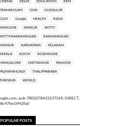
ClNEMA
DELHI
EDUCATION
EKM
ERANAKULAM
GOA
GUDALLUR
GULF
Google
HEALTH
INDIA
IRIKKOOR
IRIKKUR
IRITTY
IRITTY/KAKKAYANGAD
KAKKAYANGAD
KANNUR
KARNATAKA
KELAKAM
KERALA
KOCHI
KOZHIKODE
MANGALORE
MATTANNUR
PANOOR
PAZHAYANGADI
THALIPPARABA
THRISSUR
WORLD
oogle.com, pub-7802078433237569, DIRECT,
08c47fec0942fa0
POPULAR POSTS