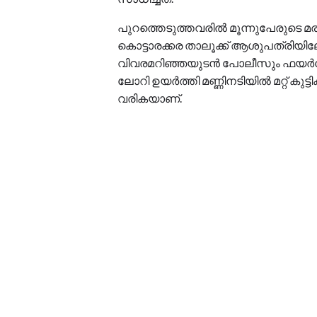
പുറത്തെടുത്തവരിൽ മൂന്നുപേരുടെ മരണം 
കൊട്ടാരക്കര താലൂക്ക് ആശുപത്രിയിലേ
വിവരമറിഞ്ഞയുടൻ പോലീസും ഫയർഫോഴ്
ലോറി ഉയർത്തി മണ്ണിനടിയിൽ മറ്റ് കുട്ട
വരികയാണ്.