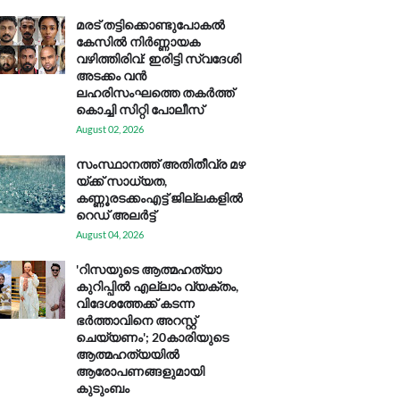
മരട് തട്ടിക്കൊണ്ടുപോകൽ
കേസിൽ നിർണ്ണായക
വഴിത്തിരിവ്: ഇരിട്ടി സ്വദേശി
അടക്കം വൻ
ലഹരിസംഘത്തെ തകർത്ത്
കൊച്ചി സിറ്റി പോലീസ്
August 02, 2026
സം​സ്ഥാ​ന​ത്ത് അ​തി​തീ​വ്ര മ​ഴ​
യ്ക്ക് സാ​ധ്യ​ത,
കണ്ണൂരടക്കംഎ​ട്ട് ജി​ല്ല​ക​ളി​ൽ
റെ​ഡ് അ​ലർ​ട്ട്
August 04, 2026
'റിസയുടെ ആത്മഹത്യാ
കുറിപ്പിൽ എല്ലാം വ്യക്തം,
വിദേശത്തേക്ക് കടന്ന
ഭർത്താവിനെ അറസ്റ്റ്
ചെയ്യണം'; 20കാരിയുടെ
ആത്മഹത്യയിൽ
ആരോപണങ്ങളുമായി
കുടുംബം