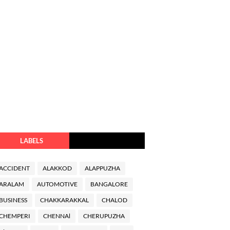
LABELS
ACCIDENT
ALAKKOD
ALAPPUZHA
ARALAM
AUTOMOTIVE
BANGALORE
BUSINESS
CHAKKARAKKAL
CHALOD
CHEMPERI
CHENNAl
CHERUPUZHA