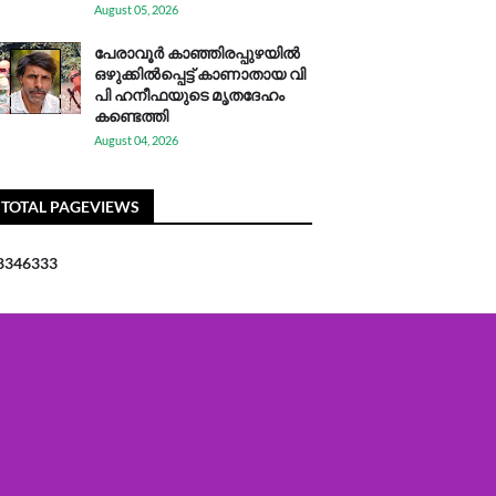
August 05, 2026
പേരാവൂർ കാഞ്ഞിരപ്പുഴയിൽ
ഒഴുക്കിൽപ്പെട്ട് കാണാതായ വി
പി ഹനീഫയുടെ മൃതദേഹം
കണ്ടെത്തി
August 04, 2026
TOTAL PAGEVIEWS
8
3
4
6
3
3
3