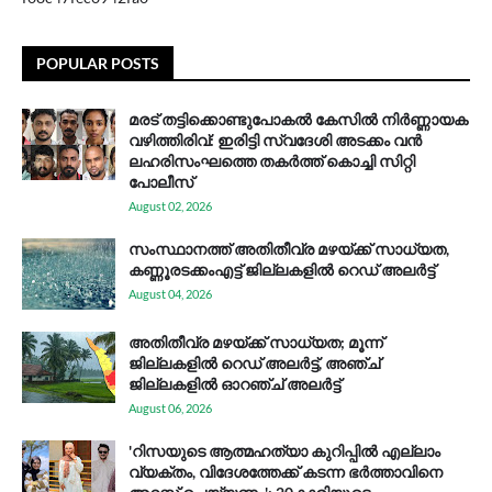
POPULAR POSTS
മരട് തട്ടിക്കൊണ്ടുപോകൽ കേസിൽ നിർണ്ണായക
വഴിത്തിരിവ്: ഇരിട്ടി സ്വദേശി അടക്കം വൻ
ലഹരിസംഘത്തെ തകർത്ത് കൊച്ചി സിറ്റി
പോലീസ്
August 02, 2026
സം​സ്ഥാ​ന​ത്ത് അ​തി​തീ​വ്ര മ​ഴ​യ്ക്ക് സാ​ധ്യ​ത,
കണ്ണൂരടക്കംഎ​ട്ട് ജി​ല്ല​ക​ളി​ൽ റെ​ഡ് അ​ലർ​ട്ട്
August 04, 2026
അതിതീവ്ര മഴയ്ക്ക് സാധ്യത; മൂന്ന്
ജില്ലകളിൽ റെഡ് അലർട്ട്, അഞ്ച്
ജില്ലകളിൽ ഓറഞ്ച് അലർട്ട്
August 06, 2026
'റിസയുടെ ആത്മഹത്യാ കുറിപ്പിൽ എല്ലാം
വ്യക്തം, വിദേശത്തേക്ക് കടന്ന ഭർത്താവിനെ