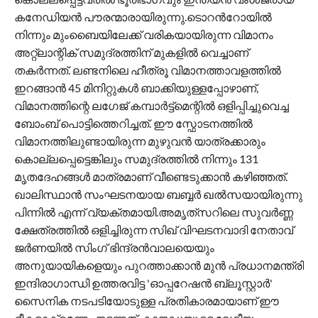
കനേഡിയൻ പൗരന്മാരായിരുന്നു.ടൊറന്‍റോയിൽ
നിന്നും മുംബൈയിലേക്ക് വരികയായിരുന്ന വിമാനം
അറ്റ്ലാന്റിക് സമുദ്രത്തിന് മുകളിൽ വെച്ചാണ്
തകർന്നത്. ലണ്ടനിലെ ഹീത്രൂ വിമാനത്താവളത്തിൽ
ഇറങ്ങാൻ 45 മിനിറ്റുകൾ ബാക്കിയുള്ളപ്പോഴാണ്,
വിമാനത്തിന്റെ ലഗേജ് കമ്പാർട്ട്മെന്റിൽ ഒളിപ്പിച്ചുവെച്ച
ബോംബ് പൊട്ടിത്തെറിച്ചത്. ഈ സ്ഫോടനത്തിൽ
വിമാനത്തിലുണ്ടായിരുന്ന മുഴുവൻ യാത്രക്കാരും
കൊല്ലപ്പെട്ടെങ്കിലും സമുദ്രത്തിൽ നിന്നും 131
മൃതദേഹങ്ങൾ മാത്രമാണ് വീണ്ടെടുക്കാൻ കഴിഞ്ഞത്.
ഖാലിസ്ഥാൻ സംഘടനയായ ബബ്ബർ ഖൽസയായിരുന്നു
പിന്നിൽ എന്ന് വ്യക്തമായി.അമൃത്‌സറിലെ സുവർണ്ണ
ക്ഷേത്രത്തിൽ ഒളിച്ചിരുന്ന സിഖ് വിഘടനവാദി നേതാവ്
ജർണയിൽ സിംഗ് ഭിന്ദ്രൻവാലയെയും
അനുയായികളെയും പുറത്താക്കാൻ മുൻ പ്രധാനമന്ത്രി
ഇന്ദിരാഗാന്ധി ഉത്തരവിട്ട 'ഓപ്പറേഷൻ ബ്ലൂസ്റ്റാർ'
സൈനിക നടപടിയോടുള്ള പ്രതികാരമായാണ് ഈ