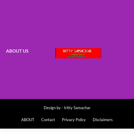
ABOUT US
Design by -
Iritty Samachar
ABOUT
Contact
Privacy Policy
Disclaimers