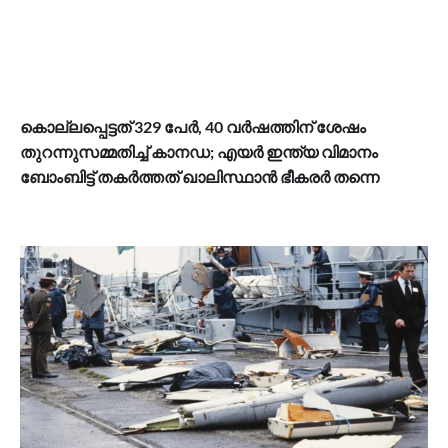
കൊല്ലപ്പെട്ടത് 329 പേർ, 40 വർഷത്തിന് ശേഷം
തുറന്നുസമ്മതിച്ച് കാനഡ; എയർ ഇന്ത്യ വിമാനം
ബോംബിട്ട് തകർത്തത് ഖാലിസ്ഥാൻ ഭീകരർ തന്നെ