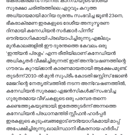
ഭീകരാക്രമണം നടന്നത്. കാനഡയുടെ ദേശീയ
സുരക്ഷാ ചരിത്രത്തിലെ ഏറ്റവും കറുത്ത
അധ്യായമായി മാറിയ ദുരന്തം സംഭവിച്ച ജൂൺ 23നെ,
ഭീകരാക്രമണ ഇരകളുടെ ദേശീയ അനുസ്മരണ
ദിനമായി കനേഡിയൻ സർക്കാർ പിന്നീട്
ഔദ്യോഗികമായി പ്രഖ്യാപിച്ചിരുന്നു.എങ്കിലും
മുൻകാലങ്ങളിൽ ഈ ദുരന്തത്തെ കേവലം ഒരു
'ഇന്ത്യൻ പ്രശ്നം' എന്ന രീതിയിലാണ് കനേഡിയൻ
അധികൃതർ വീക്ഷിച്ചിരുന്നത്. ഇത് അന്വേഷണത്തിന്റെ
ഗൗരവം കുറയ്ക്കാൻ കാരണമായതായി ആക്ഷേപമുണ്ട്.
തുടർന്ന് 2010-ൽ മുൻ സുപ്രീം കോടതി ജസ്റ്റിസ് ജോൺ
മേജറിന്റെ നേതൃത്വത്തിൽ നടന്ന അന്വേഷണത്തിൽ,
കനേഡിയൻ സുരക്ഷാ ഏജൻസികൾക്ക് സംഭവിച്ച
ഗുരുതരമായ വീഴ്ചകളുടെ ഒരു പരമ്പര തന്നെ
കണ്ടെത്തുകയുണ്ടായി. ഇതേത്തുടർന്ന് അന്നത്തെ
കനേഡിയൻ പ്രധാനമന്ത്രി സ്റ്റീഫൻ ഹാർപ്പർ
ഇരകളുടെ കുടുംബങ്ങളോട് ഔദ്യോഗികമായി മാപ്പ്
അപേക്ഷിച്ചിരുന്നു.ഖാലിസ്ഥാനി ഭീകരനായ ഹർദീപ്