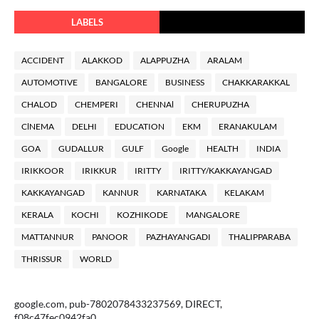
LABELS
ACCIDENT
ALAKKOD
ALAPPUZHA
ARALAM
AUTOMOTIVE
BANGALORE
BUSINESS
CHAKKARAKKAL
CHALOD
CHEMPERI
CHENNAl
CHERUPUZHA
ClNEMA
DELHI
EDUCATION
EKM
ERANAKULAM
GOA
GUDALLUR
GULF
Google
HEALTH
INDIA
IRIKKOOR
IRIKKUR
IRITTY
IRITTY/KAKKAYANGAD
KAKKAYANGAD
KANNUR
KARNATAKA
KELAKAM
KERALA
KOCHI
KOZHIKODE
MANGALORE
MATTANNUR
PANOOR
PAZHAYANGADI
THALIPPARABA
THRISSUR
WORLD
google.com, pub-7802078433237569, DIRECT,
f08c47fec0942fa0