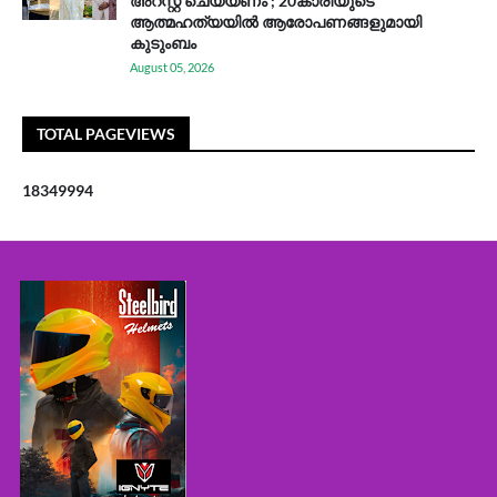
അറസ്റ്റ് ചെയ്യണം'; 20കാരിയുടെ
ആത്മഹത്യയിൽ ആരോപണങ്ങളുമായി
കുടുംബം
August 05, 2026
TOTAL PAGEVIEWS
1
8
3
4
9
9
9
4