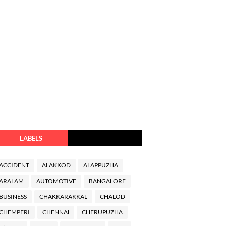
LABELS
ACCIDENT
ALAKKOD
ALAPPUZHA
ARALAM
AUTOMOTIVE
BANGALORE
BUSINESS
CHAKKARAKKAL
CHALOD
CHEMPERI
CHENNAl
CHERUPUZHA