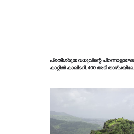
പ്രതിശ്രുത വധുവിന്റെ പിറന്നാളാഘോഷം
കാറ്റിൽ കാലിടറി, 400 അടി താഴ്ചയിലേ