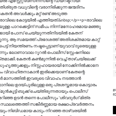
യൽ എസ്റ്റേറ്റ് ബിസിനസിന്റെ ഡയറക്ടറായി
തിശ്രുത വധുവിന്റെ വരാനിരിക്കുന്ന ജന്മദിനം
തൻ അവൾക്കും മറ്റ് രണ്ട് അടുത്ത
 രാവിലെ കോട്ടയിൽ എത്തിയത്.&nbsp;</p><p>രാവിലെ
ുള്ള പാറക്കെട്ടിന് സമീപം നിന്ന് മനോഹരമായ മഞ്ഞു
്കായി പോസ് ചെയ്യുന്നതിനിടയിൽ കേതന്
്നു. ആ സമയത്ത് പ്രദേശത്ത് അതിശക്തമായ കാറ്റ്
പെട്ട് നിയന്ത്രണം നഷ്ടപ്പെട്ടാണ് യുവാവ് ദൂരെയുള്ള
തെന്നും ലോണാവാല റൂറൽ പൊലീസ് സ്റ്റേഷനിലെ
മാക്കി. കേതൻ കൺമുന്നിൽ വെച്ച് താഴ്ചയിലേക്ക്
ം സുഹൃത്തുക്കളും നിസ്സഹായരായി നോക്കിനിൽക്കാനേ
കകം വിവാഹിതനാകാൻ ഇരിക്കെയാണ് കേതന്റെ
വംബർ മാസത്തിൽ ഇവരുടെ വിവാഹം നടത്താൻ
സ്ഥാനിലെ ഉദയ്പൂരിലുള്ള ഒരു പ്രശസ്തമായ കൊട്ടാരം
g
മുൻകൂട്ടി ബുക്ക് ചെയ്തിരുന്നതായും പൊലീസ്
f
രമറിഞ്ഞ ഉടൻ തന്നെ പോലീസും 'ശിവദുർഗ് മിത്ര
 സ്ഥലത്തെത്തി സങ്കീർണ്ണമായ രക്ഷാപ്രവർത്തനം
ിയും നിബിഡമായ കാടും നിറഞ്ഞ താഴ്‌വരയിൽ