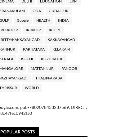
ClNEMA
DELHI
EDUCATION
EKM
ERANAKULAM
GOA
GUDALLUR
GULF
Google
HEALTH
INDIA
IRIKKOOR
IRIKKUR
IRITTY
IRITTY/KAKKAYANGAD
KAKKAYANGAD
KANNUR
KARNATAKA
KELAKAM
KERALA
KOCHI
KOZHIKODE
MANGALORE
MATTANNUR
PANOOR
PAZHAYANGADI
THALIPPARABA
THRISSUR
WORLD
oogle.com, pub-7802078433237569, DIRECT,
08c47fec0942fa0
POPULAR POSTS