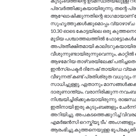
കുടുംബത്തിന്റെ ഉടമസ്ഥതയിലുള്ള റി
പ്രവർത്തിക്കുകയായിരുന്നു. തന്റെ പ്ര
ആഘോഷിക്കുന്നതിന്റെ ഭാഗമായാണ് കേ
സുഹൃത്തുക്കൾക്കുമൊപ്പം വ്യാഴാഴ്ച
10.30 ഓടെ കോട്ടയിലെ ഒരു കുത്തനെയ
മൂടിയ പശ്ചാത്തലത്തിൽ ഫോട്ടോകൾക
അപ്രതീക്ഷിതമായി കാലിടറുകയായിരുന
വീശുന്നുണ്ടായിരുന്നുവെന്നും, കാറ്റിൽ 
ആഴമേറിയ താഴ്‌വരയിലേക്ക് പതിച്ച
ഇൻസ്പെക്ടർ ദിനേഷ് തായ്‌ഡെ വ്യക്ത
വീഴുന്നത് കണ്ട് പ്രതിശ്രുത വധുവു
സാധിച്ചുള്ളൂ. ഏതാനും മാസങ്ങൾക്
ദാരുണാന്ത്യം. വരാനിരിക്കുന്ന ന
നിശ്ചയിച്ചിരിക്കുകയായിരുന്നു. രാജ
ഇതിനായി ഇരു കുടുംബങ്ങളും ചേർന്ന് 
അറിയിച്ചു. അപകടത്തെക്കുറിച്ച് വിവ
എമർജൻസി റെസ്ക്യൂ ടീം' അംഗങ്ങളും
ആരംഭിച്ചു.കുത്തനെയുള്ള ഭൂപ്രകൃത