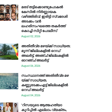
മരട് തട്ടിക്കൊണ്ടുപോകൽ
കേസിൽ നിർണ്ണായക
വഴിത്തിരിവ്: ഇരിട്ടി സ്വദേശി
അടക്കം വൻ
ലഹരിസംഘത്തെ തകർത്ത്
കൊച്ചി സിറ്റി പോലീസ്
August 02, 2026
അതിതീവ്ര മഴയ്ക്ക് സാധ്യത;
മൂന്ന് ജില്ലകളിൽ റെഡ്
അലർട്ട്, അഞ്ച് ജില്ലകളിൽ
ഓറഞ്ച് അലർട്ട്
August 06, 2026
സം​സ്ഥാ​ന​ത്ത് അ​തി​തീ​വ്ര മ​ഴ​
യ്ക്ക് സാ​ധ്യ​ത,
കണ്ണൂരടക്കംഎ​ട്ട് ജി​ല്ല​ക​ളി​ൽ
റെ​ഡ് അ​ലർ​ട്ട്
August 04, 2026
'റിസയുടെ ആത്മഹത്യാ
കുറിപ്പിൽ എല്ലാം വ്യക്തം,