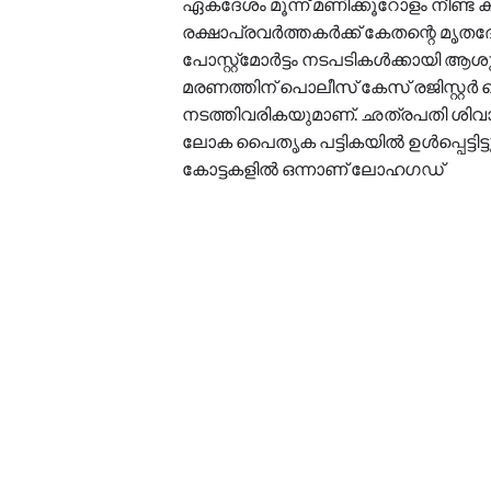
ഏകദേശം മൂന്ന് മണിക്കൂറോളം നീണ്ട
രക്ഷാപ്രവർത്തകർക്ക് കേതന്റെ മൃതദേ
പോസ്റ്റ്‌മോർട്ടം നടപടികൾക്കായി ആശ
മരണത്തിന് പൊലീസ് കേസ് രജിസ്റ്
നടത്തിവരികയുമാണ്. ഛത്രപതി ശിവ
ലോക പൈതൃക പട്ടികയിൽ ഉൾപ്പെട്ടിട്ട
കോട്ടകളിൽ ഒന്നാണ് ലോഹഗഡ്