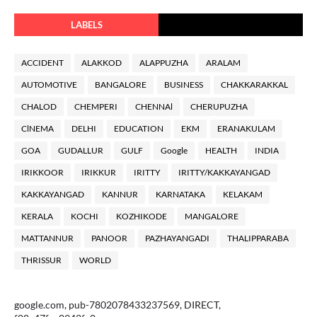
LABELS
ACCIDENT
ALAKKOD
ALAPPUZHA
ARALAM
AUTOMOTIVE
BANGALORE
BUSINESS
CHAKKARAKKAL
CHALOD
CHEMPERI
CHENNAl
CHERUPUZHA
ClNEMA
DELHI
EDUCATION
EKM
ERANAKULAM
GOA
GUDALLUR
GULF
Google
HEALTH
INDIA
IRIKKOOR
IRIKKUR
IRITTY
IRITTY/KAKKAYANGAD
KAKKAYANGAD
KANNUR
KARNATAKA
KELAKAM
KERALA
KOCHI
KOZHIKODE
MANGALORE
MATTANNUR
PANOOR
PAZHAYANGADI
THALIPPARABA
THRISSUR
WORLD
google.com, pub-7802078433237569, DIRECT,