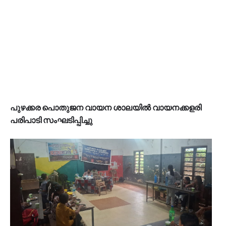
പുഴക്കര പൊതുജന വായന ശാലയിൽ വായനക്കളരി
പരിപാടി സംഘടിപ്പിച്ചു