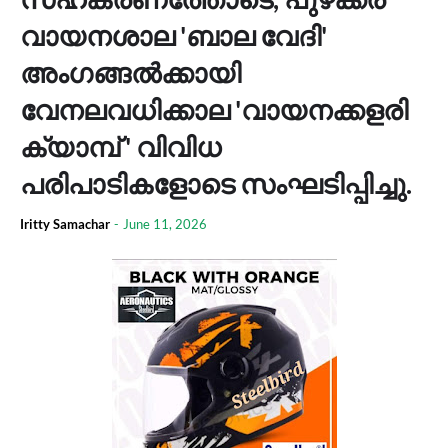
വായനശാല 'ബാല വേദി'
അംഗങ്ങൽക്കായി
വേനലവധിക്കാല 'വായനക്കളരി
ക്യാമ്പ് ' വിവിധ
പരിപാടികളോടെ സംഘടിപ്പിച്ചു.
Iritty Samachar
-
June 11, 2026