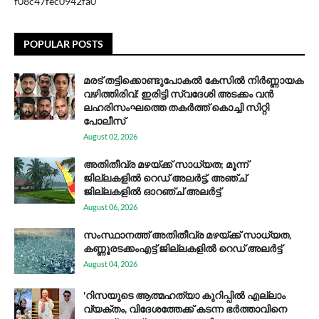
f08c47fec0942fa0
POPULAR POSTS
മരട് തട്ടിക്കൊണ്ടുപോകൽ കേസിൽ നിർണ്ണായക
വഴിത്തിരിവ്: ഇരിട്ടി സ്വദേശി അടക്കം വൻ
ലഹരിസംഘത്തെ തകർത്ത് കൊച്ചി സിറ്റി
പോലീസ്
August 02, 2026
അതിതീവ്ര മഴയ്ക്ക് സാധ്യത; മൂന്ന്
ജില്ലകളിൽ റെഡ് അലർട്ട്, അഞ്ച്
ജില്ലകളിൽ ഓറഞ്ച് അലർട്ട്
August 06, 2026
സം​സ്ഥാ​ന​ത്ത് അ​തി​തീ​വ്ര മ​ഴ​യ്ക്ക് സാ​ധ്യ​ത,
കണ്ണൂരടക്കംഎ​ട്ട് ജി​ല്ല​ക​ളി​ൽ റെ​ഡ് അ​ലർ​ട്ട്
August 04, 2026
'റിസയുടെ ആത്മഹത്യാ കുറിപ്പിൽ എല്ലാം
വ്യക്തം, വിദേശത്തേക്ക് കടന്ന ഭർത്താവിനെ