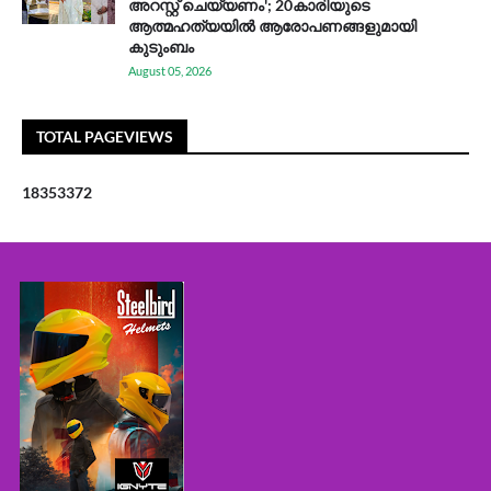
അറസ്റ്റ് ചെയ്യണം'; 20കാരിയുടെ
ആത്മഹത്യയിൽ ആരോപണങ്ങളുമായി
കുടുംബം
August 05, 2026
TOTAL PAGEVIEWS
1
8
3
5
3
3
7
2