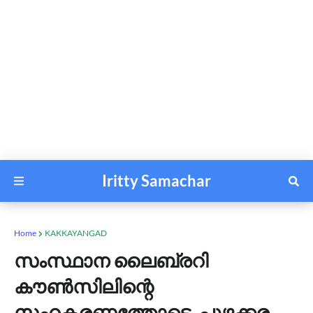
Iritty Samachar
Home
KAKKAYANGAD
സംസ്ഥാന ലൈബ്രറി
കൗൺസിലിന്റെ
സഹകരണത്തോടെ, പുഴക്കര