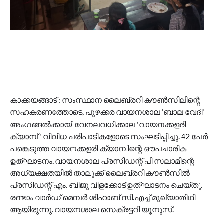
കാക്കയങ്ങാട് : സംസ്ഥാന ലൈബ്രറി കൗൺസിലിന്റെ
സഹകരണത്തോടെ, പുഴക്കര വായനശാല 'ബാല വേദി'
അംഗങ്ങൽക്കായി വേനലവധിക്കാല 'വായനക്കളരി
ക്യാമ്പ് ' വിവിധ പരിപാടികളോടെ സംഘടിപ്പിച്ചു. 42 പേർ
പങ്കെടുത്ത വായനക്കളരി ക്യാമ്പിന്റെ ഔപചാരിക
ഉത്ഘാടനം, വായനശാല പ്രസിഡന്റ് പി സലാമിന്റെ
അധ്യക്ഷതയിൽ താലൂക്ക് ലൈബ്രറി കൗൺസിൽ
പ്രസിഡന്റ് എം. ബിജു വിളക്കോട് ഉത്ഘാടനം ചെയ്തു.
രണ്ടാം വാർഡ് മെമ്പർ ശിഹാബ് സി.എച്ച് മുഖ്യാതിഥി
ആയിരുന്നു. വായനശാല സെക്രട്ടറി യൂനുസ്.