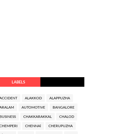
LABELS
ACCIDENT
ALAKKOD
ALAPPUZHA
ARALAM
AUTOMOTIVE
BANGALORE
BUSINESS
CHAKKARAKKAL
CHALOD
CHEMPERI
CHENNAl
CHERUPUZHA