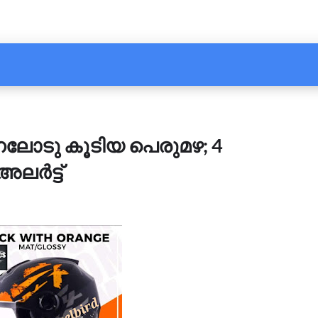
്നലോടു കൂടിയ പെരുമഴ; 4
ലർട്ട്