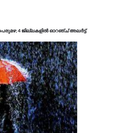
െരുമഴ; 4 ജില്ലകളിൽ ഓറഞ്ച് അലർട്ട്