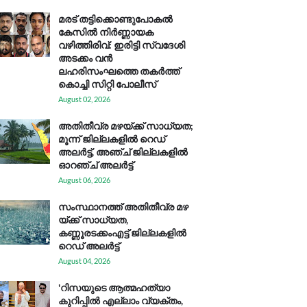
മരട് തട്ടിക്കൊണ്ടുപോകൽ
കേസിൽ നിർണ്ണായക
വഴിത്തിരിവ്: ഇരിട്ടി സ്വദേശി
അടക്കം വൻ
ലഹരിസംഘത്തെ തകർത്ത്
കൊച്ചി സിറ്റി പോലീസ്
August 02, 2026
അതിതീവ്ര മഴയ്ക്ക് സാധ്യത;
മൂന്ന് ജില്ലകളിൽ റെഡ്
അലർട്ട്, അഞ്ച് ജില്ലകളിൽ
ഓറഞ്ച് അലർട്ട്
August 06, 2026
സം​സ്ഥാ​ന​ത്ത് അ​തി​തീ​വ്ര മ​ഴ​
യ്ക്ക് സാ​ധ്യ​ത,
കണ്ണൂരടക്കംഎ​ട്ട് ജി​ല്ല​ക​ളി​ൽ
റെ​ഡ് അ​ലർ​ട്ട്
August 04, 2026
'റിസയുടെ ആത്മഹത്യാ
കുറിപ്പിൽ എല്ലാം വ്യക്തം,