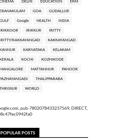
ClNEMA
DELHI
EDUCATION
EKM
ERANAKULAM
GOA
GUDALLUR
GULF
Google
HEALTH
INDIA
IRIKKOOR
IRIKKUR
IRITTY
IRITTY/KAKKAYANGAD
KAKKAYANGAD
KANNUR
KARNATAKA
KELAKAM
KERALA
KOCHI
KOZHIKODE
MANGALORE
MATTANNUR
PANOOR
PAZHAYANGADI
THALIPPARABA
THRISSUR
WORLD
oogle.com, pub-7802078433237569, DIRECT,
08c47fec0942fa0
POPULAR POSTS