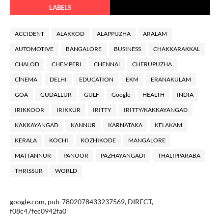
LABELS
ACCIDENT
ALAKKOD
ALAPPUZHA
ARALAM
AUTOMOTIVE
BANGALORE
BUSINESS
CHAKKARAKKAL
CHALOD
CHEMPERI
CHENNAl
CHERUPUZHA
ClNEMA
DELHI
EDUCATION
EKM
ERANAKULAM
GOA
GUDALLUR
GULF
Google
HEALTH
INDIA
IRIKKOOR
IRIKKUR
IRITTY
IRITTY/KAKKAYANGAD
KAKKAYANGAD
KANNUR
KARNATAKA
KELAKAM
KERALA
KOCHI
KOZHIKODE
MANGALORE
MATTANNUR
PANOOR
PAZHAYANGADI
THALIPPARABA
THRISSUR
WORLD
google.com, pub-7802078433237569, DIRECT,
f08c47fec0942fa0