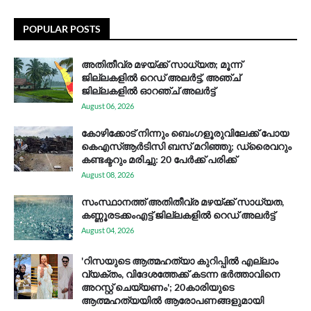
POPULAR POSTS
അതിതീവ്ര മഴയ്ക്ക് സാധ്യത; മൂന്ന്
ജില്ലകളിൽ റെഡ് അലർട്ട്, അഞ്ച്
ജില്ലകളിൽ ഓറഞ്ച് അലർട്ട്
August 06, 2026
കോഴിക്കോട് നിന്നും ബെംഗളൂരുവിലേക്ക് പോയ
കെഎസ്ആര്‍ടിസി ബസ് മറിഞ്ഞു; ഡ്രൈവറും
കണ്ടക്ടറും മരിച്ചു: 20 പേര്‍ക്ക് പരിക്ക്
August 08, 2026
സം​സ്ഥാ​ന​ത്ത് അ​തി​തീ​വ്ര മ​ഴ​യ്ക്ക് സാ​ധ്യ​ത,
കണ്ണൂരടക്കംഎ​ട്ട് ജി​ല്ല​ക​ളി​ൽ റെ​ഡ് അ​ലർ​ട്ട്
August 04, 2026
'റിസയുടെ ആത്മഹത്യാ കുറിപ്പിൽ എല്ലാം
വ്യക്തം, വിദേശത്തേക്ക് കടന്ന ഭർത്താവിനെ
അറസ്റ്റ് ചെയ്യണം'; 20കാരിയുടെ
ആത്മഹത്യയിൽ ആരോപണങ്ങളുമായി