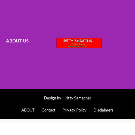
ABOUT US
Design by -
Iritty Samachar
ABOUT
Contact
Privacy Policy
Disclaimers