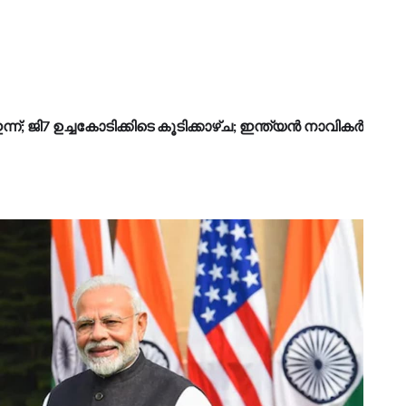
ന്; ജി7 ഉച്ചകോടിക്കിടെ കൂടിക്കാഴ്ച; ഇന്ത്യൻ നാവികർ