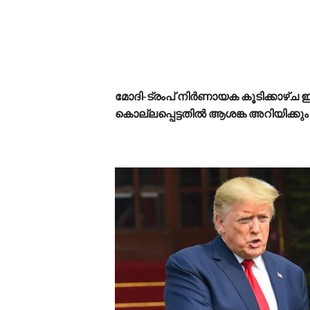
മോദി-ട്രംപ് നിർണായക കൂടിക്കാഴ്ച ഇന്
കൊല്ലപ്പെട്ടതിൽ ആശങ്ക അറിയിക്കും