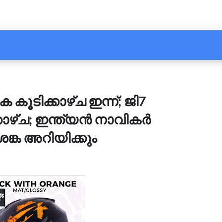
കൂടിക്കാഴ്ച ഇന്ന്; ജി7
്കാഴ്ച; ഇന്ത്യൻ നാവികർ
ങ്ക അറിയിക്കും