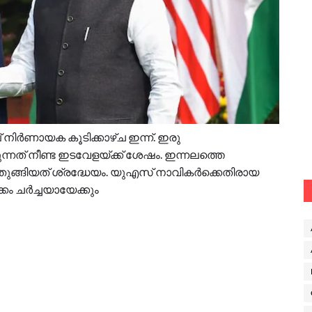
ംപ് നിർണായക കൂടിക്കാഴ്ച ഇന്ന്. ഇരു
്നത് നീണ്ട ഇടവേളയ്ക്ക് ശേഷം. ഇന്നലത്തെ
ഒതുങ്ങിയത് ശ്രദ്ധേയം. യുഎസ് നാവികർക്കെതിരായ
ം ചർച്ചയായേക്കും