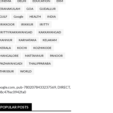
ClNEMA
DELHI
EDUCATION
EKM
ERANAKULAM
GOA
GUDALLUR
GULF
Google
HEALTH
INDIA
IRIKKOOR
IRIKKUR
IRITTY
IRITTY/KAKKAYANGAD
KAKKAYANGAD
KANNUR
KARNATAKA
KELAKAM
KERALA
KOCHI
KOZHIKODE
MANGALORE
MATTANNUR
PANOOR
PAZHAYANGADI
THALIPPARABA
THRISSUR
WORLD
oogle.com, pub-7802078433237569, DIRECT,
08c47fec0942fa0
POPULAR POSTS