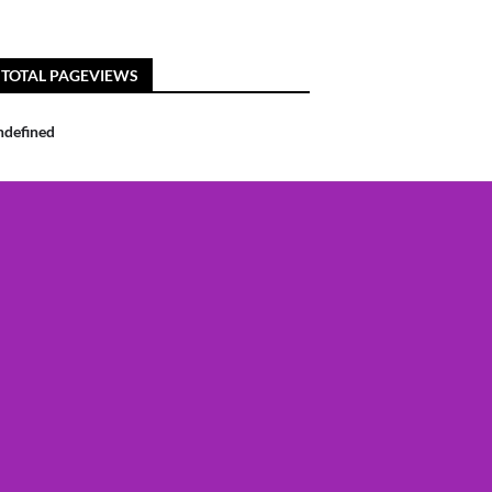
TOTAL PAGEVIEWS
n
d
e
f
n
e
d