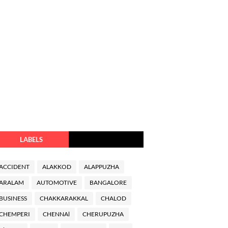
LABELS
ACCIDENT
ALAKKOD
ALAPPUZHA
ARALAM
AUTOMOTIVE
BANGALORE
BUSINESS
CHAKKARAKKAL
CHALOD
CHEMPERI
CHENNAl
CHERUPUZHA