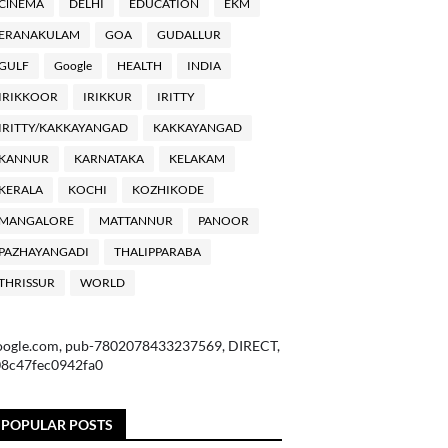
ClNEMA
DELHI
EDUCATION
EKM
ERANAKULAM
GOA
GUDALLUR
GULF
Google
HEALTH
INDIA
IRIKKOOR
IRIKKUR
IRITTY
IRITTY/KAKKAYANGAD
KAKKAYANGAD
KANNUR
KARNATAKA
KELAKAM
KERALA
KOCHI
KOZHIKODE
MANGALORE
MATTANNUR
PANOOR
PAZHAYANGADI
THALIPPARABA
THRISSUR
WORLD
oogle.com, pub-7802078433237569, DIRECT,
08c47fec0942fa0
POPULAR POSTS