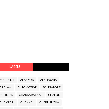
LABELS
ACCIDENT
ALAKKOD
ALAPPUZHA
ARALAM
AUTOMOTIVE
BANGALORE
BUSINESS
CHAKKARAKKAL
CHALOD
CHEMPERI
CHENNAl
CHERUPUZHA