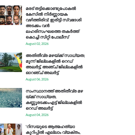
മരട് തട്ടിക്കൊണ്ടുപോകൽ
കേസിൽ നിർണ്ണായക
വഴിത്തിരിവ്: ഇരിട്ടി സ്വദേശി
അടക്കം വൻ
ലഹരിസംഘത്തെ തകർത്ത്
കൊച്ചി സിറ്റി പോലീസ്
August 02, 2026
അതിതീവ്ര മഴയ്ക്ക് സാധ്യത;
മൂന്ന് ജില്ലകളിൽ റെഡ്
അലർട്ട്, അഞ്ച് ജില്ലകളിൽ
ഓറഞ്ച് അലർട്ട്
August 06, 2026
സം​സ്ഥാ​ന​ത്ത് അ​തി​തീ​വ്ര മ​ഴ​
യ്ക്ക് സാ​ധ്യ​ത,
കണ്ണൂരടക്കംഎ​ട്ട് ജി​ല്ല​ക​ളി​ൽ
റെ​ഡ് അ​ലർ​ട്ട്
August 04, 2026
'റിസയുടെ ആത്മഹത്യാ
കുറിപ്പിൽ എല്ലാം വ്യക്തം,