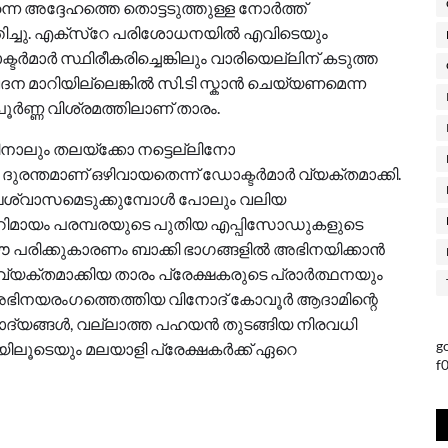
നെ അദ്ദേഹത്തെ തൊട്ടടുത്തുള്ള നോർത്ത്
്തിച്ചു. എക്സ്റേ പരിശോധനയിൽ എവിടെയും
്ടർമാർ സ്ഥിരീകരിച്ചെങ്കിലും വാരിയെല്ലിന് കടുത്ത
 വേദന മാറിയില്ലെങ്കിൽ സി.ടി സ്കാൻ ചെയ്യണമെന്ന
ൂർണ്ണ വിശ്രമത്തിലാണ് താരം.
തിനാലും തലയ്ക്കോ നട്ടെല്ലിനോ
ുരന്തമാണ് ഒഴിവായതെന്ന് ഡോക്ടർമാർ വ്യക്തമാക്കി.
ീർഘശ്വാസമെടുക്കുമ്പോൾ പോലും വലിയ
 മറിമായം പരമ്പരയുടെ പുതിയ എപ്പിസോഡുകളുടെ
ം ഈ പരിക്കുകാരണം ബാക്കി ഭാഗങ്ങളിൽ അഭിനയിക്കാൻ
 വ്യക്തമാക്കിയ താരം പ്രേക്ഷകരുടെ പ്രാർത്ഥനയും
ൂടെ അഭിനയരംഗത്തെത്തിയ വിനോദ് കോവൂർ ആദാമിന്റെ
ദ്യങ്ങൾ, വല്ലാത്ത പഹയൻ തുടങ്ങിയ നിരവധി
g
ിലൂടെയും മലയാളി പ്രേക്ഷകർക്ക് ഏറെ
f