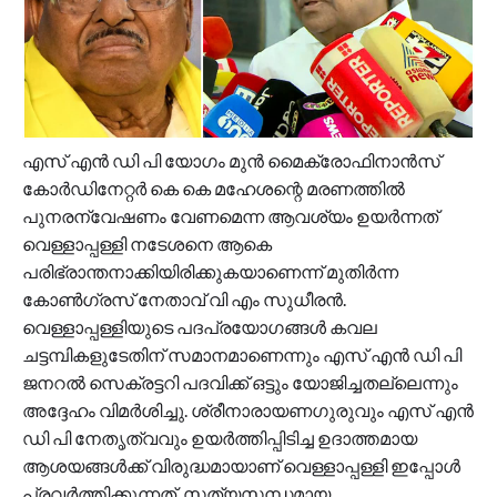
എസ് എൻ ഡി പി യോഗം മുൻ മൈക്രോഫിനാൻസ്
കോർഡിനേറ്റർ കെ കെ മഹേശന്റെ മരണത്തിൽ
പുനരന്വേഷണം വേണമെന്ന ആവശ്യം ഉയർന്നത്
വെള്ളാപ്പള്ളി നടേശനെ ആകെ
പരിഭ്രാന്തനാക്കിയിരിക്കുകയാണെന്ന് മുതിർന്ന
കോൺഗ്രസ് നേതാവ് വി എം സുധീരൻ.
വെള്ളാപ്പള്ളിയുടെ പദപ്രയോഗങ്ങൾ കവല
ചട്ടമ്പികളുടേതിന് സമാനമാണെന്നും എസ് എൻ ഡി പി
ജനറൽ സെക്രട്ടറി പദവിക്ക് ഒട്ടും യോജിച്ചതല്ലെന്നും
അദ്ദേഹം വിമർശിച്ചു. ശ്രീനാരായണഗുരുവും എസ് എൻ
ഡി പി നേതൃത്വവും ഉയർത്തിപ്പിടിച്ച ഉദാത്തമായ
ആശയങ്ങൾക്ക് വിരുദ്ധമായാണ് വെള്ളാപ്പള്ളി ഇപ്പോൾ
പ്രവർത്തിക്കുന്നത്. സത്യസന്ധമായ