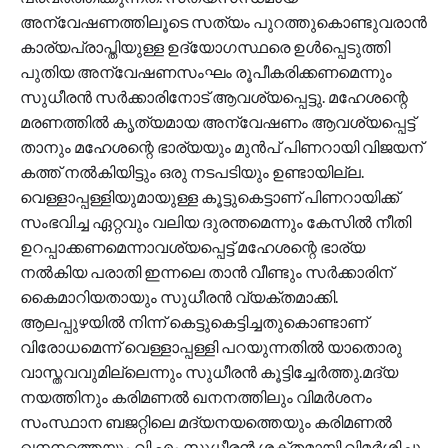
അന്വേഷണത്തിലൂടെ സത്യം പുറത്തുകൊണ്ടുവരാൻ
കാര്യപ്രാപ്തിയുള്ള ഉദ്യോഗസ്ഥരെ ഉൾപ്പെടുത്തി
പുതിയ അന്വേഷണസംഘം രൂപീകരിക്കണമെന്നും
സുധീരൻ സർക്കാരിനോട് ആവശ്യപ്പെട്ടു. മഹേശന്റെ
മരണത്തിൽ കൃത്യമായ അന്വേഷണം ആവശ്യപ്പെട്ട്
താനും മഹേശന്റെ ഭാര്യയും മുൻപ് പിണറായി വിജയന്
കത്ത് നൽകിയിട്ടും ഒരു നടപടിയും ഉണ്ടായില്ല.
വെള്ളാപ്പള്ളിയുമായുള്ള കൂട്ടുകെട്ടാണ് പിണറായിക്ക്
സംഭവിച്ച ഏറ്റവും വലിയ ദുരന്തമെന്നും കേസിൽ നീതി
ഉറപ്പാക്കണമെന്നാവശ്യപ്പെട്ട് മഹേശന്റെ ഭാര്യ
നൽകിയ പരാതി ഇന്നലെ താൻ വീണ്ടും സർക്കാരിന്
കൈമാറിയതായും സുധീരൻ വ്യക്തമാക്കി.
ആലപ്പുഴയിൽ നിന്ന് കെട്ടുകെട്ടിച്ചതുകൊണ്ടാണ്
വിരോധമെന്ന് വെള്ളാപ്പള്ളി പറയുന്നതിൽ യാതൊരു
വാസ്തവവുമില്ലെന്നും സുധീരൻ കൂട്ടിച്ചേർത്തു.മദ്യ
നയത്തിനും കരിമണൽ ഖനനത്തിലും വിമർശനം
സംസ്ഥാന ബജറ്റിലെ മദ്യനയത്തെയും കരിമണൽ
ഖനനത്തെയും വി എം സുധീരൻ ശക്തമായി വിമർശിച്ചു.