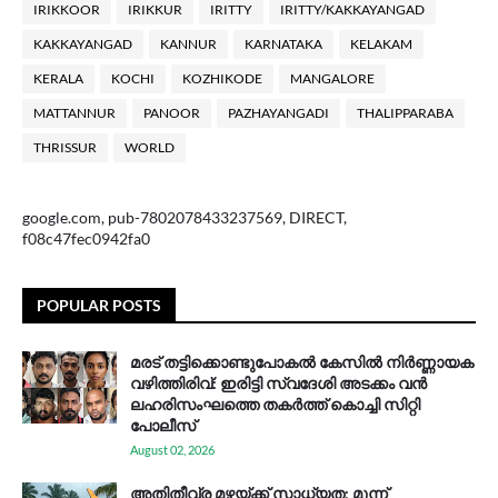
IRIKKOOR
IRIKKUR
IRITTY
IRITTY/KAKKAYANGAD
KAKKAYANGAD
KANNUR
KARNATAKA
KELAKAM
KERALA
KOCHI
KOZHIKODE
MANGALORE
MATTANNUR
PANOOR
PAZHAYANGADI
THALIPPARABA
THRISSUR
WORLD
google.com, pub-7802078433237569, DIRECT,
f08c47fec0942fa0
POPULAR POSTS
മരട് തട്ടിക്കൊണ്ടുപോകൽ കേസിൽ നിർണ്ണായക
വഴിത്തിരിവ്: ഇരിട്ടി സ്വദേശി അടക്കം വൻ
ലഹരിസംഘത്തെ തകർത്ത് കൊച്ചി സിറ്റി
പോലീസ്
August 02, 2026
അതിതീവ്ര മഴയ്ക്ക് സാധ്യത; മൂന്ന്