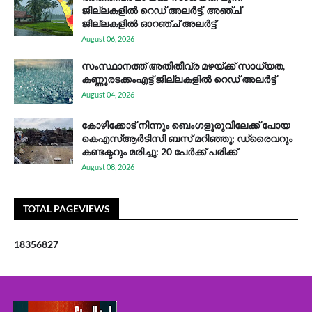
ജില്ലകളിൽ റെഡ് അലർട്ട്, അഞ്ച്
ജില്ലകളിൽ ഓറഞ്ച് അലർട്ട്
August 06, 2026
സം​സ്ഥാ​ന​ത്ത് അ​തി​തീ​വ്ര മ​ഴ​യ്ക്ക് സാ​ധ്യ​ത,
കണ്ണൂരടക്കംഎ​ട്ട് ജി​ല്ല​ക​ളി​ൽ റെ​ഡ് അ​ലർ​ട്ട്
August 04, 2026
കോഴിക്കോട് നിന്നും ബെംഗളൂരുവിലേക്ക് പോയ
കെഎസ്ആര്‍ടിസി ബസ് മറിഞ്ഞു; ഡ്രൈവറും
കണ്ടക്ടറും മരിച്ചു: 20 പേര്‍ക്ക് പരിക്ക്
August 08, 2026
TOTAL PAGEVIEWS
1
8
3
5
6
8
2
7