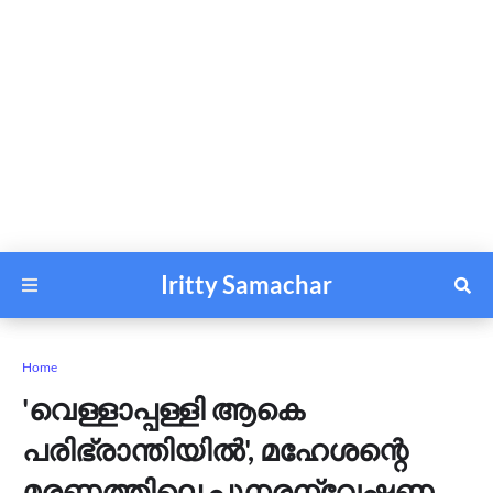
Iritty Samachar
Home
'വെള്ളാപ്പള്ളി ആകെ
പരിഭ്രാന്തിയിൽ', മഹേശന്റെ
മരണത്തിലെ പുനരന്വേഷണ