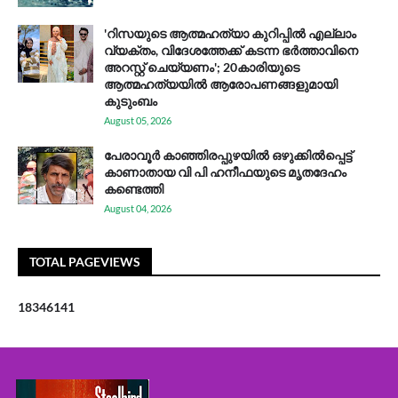
'റിസയുടെ ആത്മഹത്യാ കുറിപ്പിൽ എല്ലാം
വ്യക്തം, വിദേശത്തേക്ക് കടന്ന ഭർത്താവിനെ
അറസ്റ്റ് ചെയ്യണം'; 20കാരിയുടെ
ആത്മഹത്യയിൽ ആരോപണങ്ങളുമായി
കുടുംബം
August 05, 2026
പേരാവൂർ കാഞ്ഞിരപ്പുഴയിൽ ഒഴുക്കിൽപ്പെട്ട്
കാണാതായ വി പി ഹനീഫയുടെ മൃതദേഹം
കണ്ടെത്തി
August 04, 2026
TOTAL PAGEVIEWS
1
8
3
4
6
1
4
1