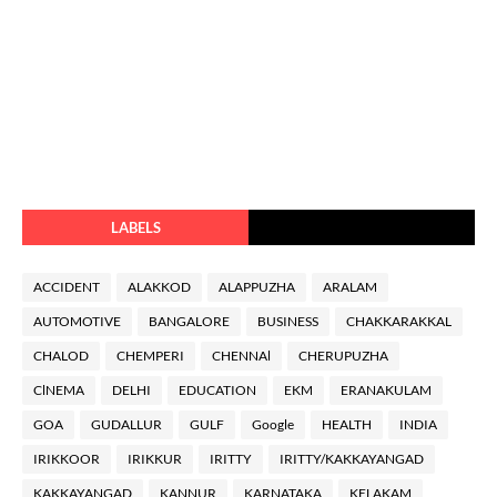
LABELS
ACCIDENT
ALAKKOD
ALAPPUZHA
ARALAM
AUTOMOTIVE
BANGALORE
BUSINESS
CHAKKARAKKAL
CHALOD
CHEMPERI
CHENNAl
CHERUPUZHA
ClNEMA
DELHI
EDUCATION
EKM
ERANAKULAM
GOA
GUDALLUR
GULF
Google
HEALTH
INDIA
IRIKKOOR
IRIKKUR
IRITTY
IRITTY/KAKKAYANGAD
KAKKAYANGAD
KANNUR
KARNATAKA
KELAKAM