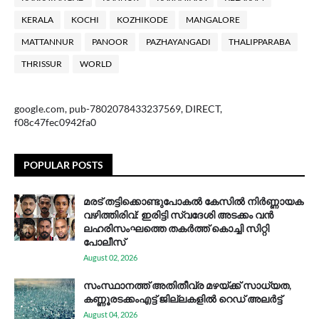
KERALA
KOCHI
KOZHIKODE
MANGALORE
MATTANNUR
PANOOR
PAZHAYANGADI
THALIPPARABA
THRISSUR
WORLD
google.com, pub-7802078433237569, DIRECT,
f08c47fec0942fa0
POPULAR POSTS
മരട് തട്ടിക്കൊണ്ടുപോകൽ കേസിൽ നിർണ്ണായക
വഴിത്തിരിവ്: ഇരിട്ടി സ്വദേശി അടക്കം വൻ
ലഹരിസംഘത്തെ തകർത്ത് കൊച്ചി സിറ്റി
പോലീസ്
August 02, 2026
സം​സ്ഥാ​ന​ത്ത് അ​തി​തീ​വ്ര മ​ഴ​യ്ക്ക് സാ​ധ്യ​ത,
കണ്ണൂരടക്കംഎ​ട്ട് ജി​ല്ല​ക​ളി​ൽ റെ​ഡ് അ​ലർ​ട്ട്
August 04, 2026