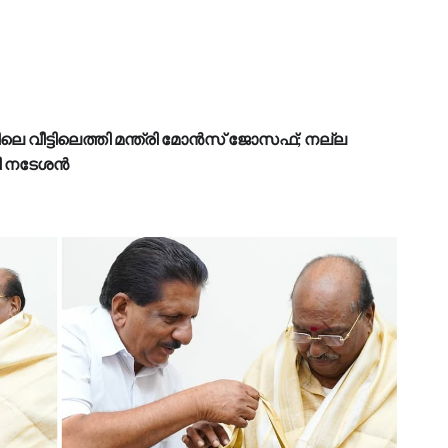
ിലെ വീട്ടിലെത്തി മന്ത്രി മോൻസ് ജോസഫ്; നല്ല
ള്ളി നടേശൻ