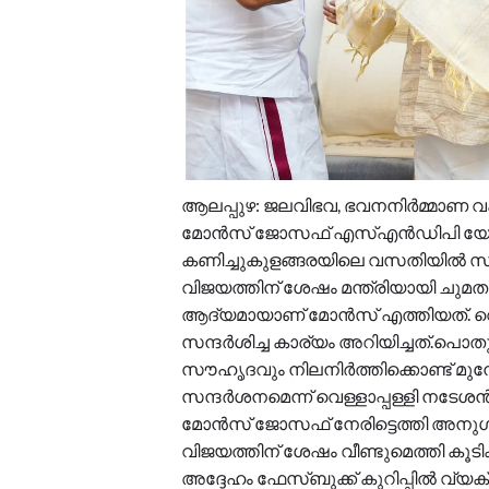
ആലപ്പുഴ: ജലവിഭവ, ഭവനനിർമ്മാണ വക
മോൻസ് ജോസഫ് എസ്എൻഡിപി യോഗം ജ
കണിച്ചുകുളങ്ങരയിലെ വസതിയിൽ സൗഹ
വിജയത്തിന് ശേഷം മന്ത്രിയായി ചുമ
ആദ്യമായാണ് മോൻസ് എത്തിയത്. വെള്
സന്ദര്‍ശിച്ച കാര്യം അറിയിച്ചത്.
സൗഹൃദവും നിലനിർത്തിക്കൊണ്ട് മുന
സന്ദർശനമെന്ന് വെള്ളാപ്പള്ളി നടേശൻ
മോൻസ് ജോസഫ് നേരിട്ടെത്തി അനുഗ്ര
വിജയത്തിന് ശേഷം വീണ്ടുമെത്തി കൂട
അദ്ദേഹം ഫേസ്ബുക്ക് കുറിപ്പിൽ വ്