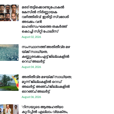
മരട് തട്ടിക്കൊണ്ടുപോകൽ
കേസിൽ നിർണ്ണായക
വഴിത്തിരിവ്: ഇരിട്ടി സ്വദേശി
അടക്കം വൻ
ലഹരിസംഘത്തെ തകർത്ത്
കൊച്ചി സിറ്റി പോലീസ്
August 02, 2026
സം​സ്ഥാ​ന​ത്ത് അ​തി​തീ​വ്ര മ​ഴ​
യ്ക്ക് സാ​ധ്യ​ത,
കണ്ണൂരടക്കംഎ​ട്ട് ജി​ല്ല​ക​ളി​ൽ
റെ​ഡ് അ​ലർ​ട്ട്
August 04, 2026
അതിതീവ്ര മഴയ്ക്ക് സാധ്യത;
മൂന്ന് ജില്ലകളിൽ റെഡ്
അലർട്ട്, അഞ്ച് ജില്ലകളിൽ
ഓറഞ്ച് അലർട്ട്
August 06, 2026
'റിസയുടെ ആത്മഹത്യാ
കുറിപ്പിൽ എല്ലാം വ്യക്തം,