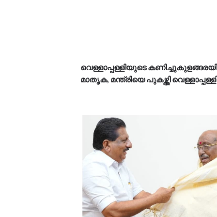
വെള്ളാപ്പള്ളിയുടെ കണിച്ചുകുളങ്ങരയ
മാതൃക, മന്ത്രിയെ പുകഴ്ത്തി വെള്ളാപ്പ