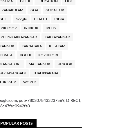
ClNEMA
DELHI
EDUCATION
EKM
ERANAKULAM
GOA
GUDALLUR
GULF
Google
HEALTH
INDIA
IRIKKOOR
IRIKKUR
IRITTY
IRITTY/KAKKAYANGAD
KAKKAYANGAD
KANNUR
KARNATAKA
KELAKAM
KERALA
KOCHI
KOZHIKODE
MANGALORE
MATTANNUR
PANOOR
PAZHAYANGADI
THALIPPARABA
THRISSUR
WORLD
oogle.com, pub-7802078433237569, DIRECT,
08c47fec0942fa0
POPULAR POSTS