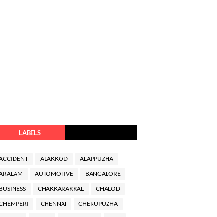
LABELS
ACCIDENT
ALAKKOD
ALAPPUZHA
ARALAM
AUTOMOTIVE
BANGALORE
BUSINESS
CHAKKARAKKAL
CHALOD
CHEMPERI
CHENNAl
CHERUPUZHA