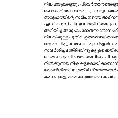
നിലപാടുകളെയും പ്രവർത്തനങ്ങളെയു
ജോസഫ്. യോഗത്തോടും സമുദായത്ത
അദ്ദേഹത്തിന്റെ സമീപനത്തെ അഭിനന്ദി
എസ്എൻഡിപി യോഗത്തിന് അദ്ദേഹം നൽ
അറിയിച്ച അദ്ദേഹം, മോൻസ് ജോസഫിന്
നിലയിലുള്ള പുതിയ ഉത്തരവാദിത്വങ്
ആശംസിച്ചു.നേരത്തെ, എസ്എൻഡിപി 
സന്ദർശിച്ച മന്ത്രി ബിന്ദു കൃഷ്ണക്കെത
നേതാക്കളെ നിരന്തരം അധിക്ഷേപിക്കുന്
നിൽക്കുന്നത് നിഷ്‌കളങ്കമായി കാണാൻ
കോൺഗ്രസ്, യൂത്ത് ലീഗ് നേതാക്കൾ പ
കമന്‍റുകളുമായി കടുത്ത സൈബർ ആക്ര