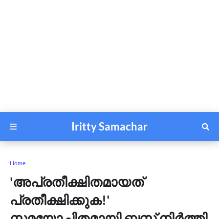
Iritty Samachar
Home
'അപ്രതീക്ഷിതമായത്
പ്രതീക്ഷിക്കുക!'
സമയോചിതമായി ബസ് നിര്‍ത്തി