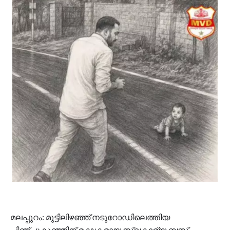
മലപ്പുറം: മുട്ടിലിഴഞ്ഞ് നടുറോഡിലെത്തിയ
പിഞ്ചുകുഞ്ഞിന് രക്ഷകരായ സ്വകാര്യ ബസ്