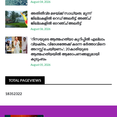
August 04, 2026
അതിതീവ്ര മഴയ്ക്ക് സാധ്യത; മൂന്ന്
ജില്ലകളിൽ റെഡ് അലർട്ട്, അഞ്ച്
ജില്ലകളിൽ ഓറഞ്ച് അലർട്ട്
August 06, 2026
'റിസയുടെ ആത്മഹത്യാ കുറിപ്പിൽ എല്ലാം
വ്യക്തം, വിദേശത്തേക്ക് കടന്ന ഭർത്താവിനെ
അറസ്റ്റ് ചെയ്യണം'; 20കാരിയുടെ
ആത്മഹത്യയിൽ ആരോപണങ്ങളുമായി
കുടുംബം
August 05, 2026
TOTAL PAGEVIEWS
1
8
3
5
2
3
2
2