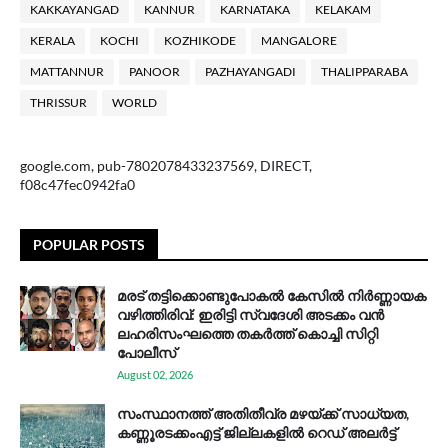
KAKKAYANGAD
KANNUR
KARNATAKA
KELAKAM
KERALA
KOCHI
KOZHIKODE
MANGALORE
MATTANNUR
PANOOR
PAZHAYANGADI
THALIPPARABA
THRISSUR
WORLD
google.com, pub-7802078433237569, DIRECT,
f08c47fec0942fa0
POPULAR POSTS
മരട് തട്ടിക്കൊണ്ടുപോകൽ കേസിൽ നിർണ്ണായക
വഴിത്തിരിവ്: ഇരിട്ടി സ്വദേശി അടക്കം വൻ
ലഹരിസംഘത്തെ തകർത്ത് കൊച്ചി സിറ്റി
പോലീസ്
August 02, 2026
സം​സ്ഥാ​ന​ത്ത് അ​തി​തീ​വ്ര മ​ഴ​യ്ക്ക് സാ​ധ്യ​ത,
കണ്ണൂരടക്കംഎ​ട്ട് ജി​ല്ല​ക​ളി​ൽ റെ​ഡ് അ​ലർ​ട്ട്