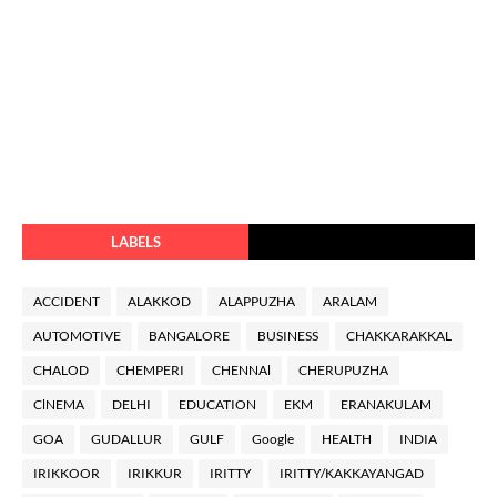
LABELS
ACCIDENT
ALAKKOD
ALAPPUZHA
ARALAM
AUTOMOTIVE
BANGALORE
BUSINESS
CHAKKARAKKAL
CHALOD
CHEMPERI
CHENNAl
CHERUPUZHA
ClNEMA
DELHI
EDUCATION
EKM
ERANAKULAM
GOA
GUDALLUR
GULF
Google
HEALTH
INDIA
IRIKKOOR
IRIKKUR
IRITTY
IRITTY/KAKKAYANGAD