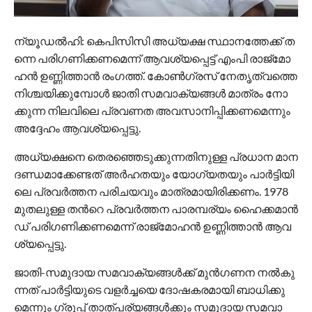
ന്യൂ​ഡ​ൽ​ഹി: കെ​പി​സി​സി അ​ധ്യ​ക്ഷ സ്ഥാ​ന​ത്തേ​ക്ക് ത​
ന്നെ പ​രി​ഗ​ണി​ക്ക​ണ​മെ​ന്ന് ആ​വ​ശ്യ​പ്പെ​ട്ട് എം​പി രാ​ജ്‌​മോ​
ഹ​ൻ ഉ​ണ്ണി​ത്താ​ൻ രം​ഗ​ത്ത്. കോ​ൺ​ഗ്ര​സ് നേ​തൃ​ത്വ​ത്തെ
നി​ശ്ച​യി​ക്കു​മ്പോ​ൾ ജാ​തി സ​മ​വാ​ക്യ​ങ്ങ​ൾ മാ​ത്രം നോ​
ക്കു​ന്ന നി​ല​വി​ലെ പ്ര​വ​ണ​ത അ​വ​സാ​നി​പ്പി​ക്ക​ണമെ​ന്നും
അ​ദ്ദേ​ഹം ആ​വ​ശ്യ​പ്പെ​ട്ടു.
അ​ധ്യ​ക്ഷ​നെ തെ​ര​ഞ്ഞെ​ടു​ക്കു​ന്ന​തി​നു​ള്ള പ്ര​ധാ​ന മാ​ന​
ദ​ണ്ഡ​മാ​ക്കേ​ണ്ട​ത് അ​ർ​ഹ​ത​യും യോ​ഗ്യ​ത​യും പാ​ർ​ട്ടി​യി​
ലെ പ്ര​വ​ർ​ത്ത​ന പ​രി​ച​യ​വും മാ​ത്ര​മാ​യി​രി​ക്ക​ണം. 1978
മു​ത​ലു​ള്ള ത​ന്‍റെ പ്ര​വ​ർ​ത്ത​ന പാ​ര​മ്പ​ര്യം ഹൈ​ക്ക​മാ​ൻ​
ഡ് പ​രി​ഗ​ണി​ക്ക​ണ​മെ​ന്ന് രാ​ജ്മോ​ഹ​ൻ ഉ​ണ്ണി​ത്താ​ൻ ആ​വ​
ശ്യ​പ്പെ​ട്ടു.
ജാ​തി-​സ​മു​ദാ​യ സ​മ​വാ​ക്യ​ങ്ങ​ൾ​ക്ക് മു​ൻ​ഗ​ണ​ന ന​ൽ​കു​
ന്ന​ത് പാ​ർ​ട്ടി​യു​ടെ വ​ള​ർ​ച്ച​യെ ദോ​ഷ​ക​ര​മാ​യി ബാ​ധി​ക്കു​
മെ​ന്നും ഗ്രൂ​പ്പ് താ​ത്പ​ര്യ​ങ്ങ​ൾ​ക്കും സ​മു​ദാ​യ സ​മ​വാ​