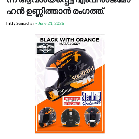
ഹ​ൻ ഉ​ണ്ണി​ത്താ​ൻ രം​ഗ​ത്ത്.
Iritty Samachar
-
June 21, 2026