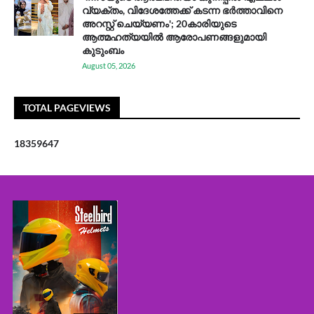
വ്യക്തം, വിദേശത്തേക്ക് കടന്ന ഭർത്താവിനെ
അറസ്റ്റ് ചെയ്യണം'; 20കാരിയുടെ
ആത്മഹത്യയിൽ ആരോപണങ്ങളുമായി
കുടുംബം
August 05, 2026
TOTAL PAGEVIEWS
1
8
3
5
9
6
4
7