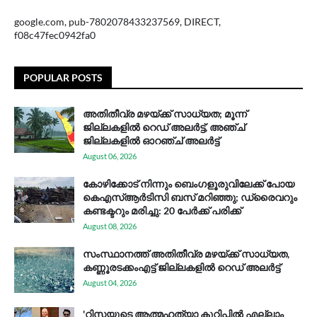
google.com, pub-7802078433237569, DIRECT,
f08c47fec0942fa0
POPULAR POSTS
അതിതീവ്ര മഴയ്ക്ക് സാധ്യത; മൂന്ന്
ജില്ലകളിൽ റെഡ് അലർട്ട്, അഞ്ച്
ജില്ലകളിൽ ഓറഞ്ച് അലർട്ട്
August 06, 2026
കോഴിക്കോട് നിന്നും ബെംഗളൂരുവിലേക്ക് പോയ
കെഎസ്ആര്‍ടിസി ബസ് മറിഞ്ഞു; ഡ്രൈവറും
കണ്ടക്ടറും മരിച്ചു: 20 പേര്‍ക്ക് പരിക്ക്
August 08, 2026
സം​സ്ഥാ​ന​ത്ത് അ​തി​തീ​വ്ര മ​ഴ​യ്ക്ക് സാ​ധ്യ​ത,
കണ്ണൂരടക്കംഎ​ട്ട് ജി​ല്ല​ക​ളി​ൽ റെ​ഡ് അ​ലർ​ട്ട്
August 04, 2026
'റിസയുടെ ആത്മഹത്യാ കുറിപ്പിൽ എല്ലാം