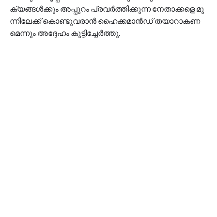
ക്യ​ങ്ങ​ൾ​ക്കും അ​പ്പു​റം പ്ര​വ​ർ​ത്തി​ക്കു​ന്ന നേ​താ​ക്ക​ളെ മു​
ന്നി​ലേ​ക്ക് കൊ​ണ്ടു​വ​രാ​ൻ ഹൈ​ക്ക​മാ​ൻ​ഡ് ത​യാ​റാ​ക​ണ​
മെ​ന്നും അ​ദ്ദേ​ഹം കൂ​ട്ടി​ച്ചേ​ർ​ത്തു.