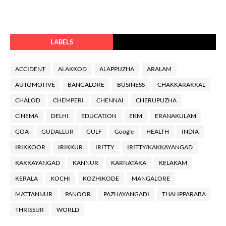
LABELS
ACCIDENT
ALAKKOD
ALAPPUZHA
ARALAM
AUTOMOTIVE
BANGALORE
BUSINESS
CHAKKARAKKAL
CHALOD
CHEMPERI
CHENNAl
CHERUPUZHA
ClNEMA
DELHI
EDUCATION
EKM
ERANAKULAM
GOA
GUDALLUR
GULF
Google
HEALTH
INDIA
IRIKKOOR
IRIKKUR
IRITTY
IRITTY/KAKKAYANGAD
KAKKAYANGAD
KANNUR
KARNATAKA
KELAKAM
KERALA
KOCHI
KOZHIKODE
MANGALORE
MATTANNUR
PANOOR
PAZHAYANGADI
THALIPPARABA
THRISSUR
WORLD