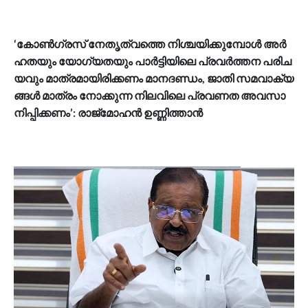
‘കോ​ൺ​ഗ്ര​സ് നേ​തൃ​ത്വ​ത്തെ നി​ശ്ച​യി​ക്കു​മ്പോ​ൾ അ​ർ​
ഹ​ത​യും യോ​ഗ്യ​ത​യും പാ​ർ​ട്ടി​യി​ലെ പ്ര​വ​ർ​ത്ത​ന പ​രി​ച​
യ​വും മാ​ത്ര​മാ​യി​രി​ക്ക​ണം മാ​ന​ദ​ണ്ഡം, ജാ​തി സ​മ​വാ​ക്യ​
ങ്ങ​ൾ മാ​ത്രം നോ​ക്കു​ന്ന നി​ല​വി​ലെ പ്ര​വ​ണ​ത അ​വ​സാ​
നി​പ്പി​ക്ക​ണം’: രാ​ജ്‌​മോ​ഹ​ൻ ഉ​ണ്ണി​ത്താ​ൻ