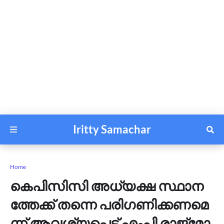
Iritty Samachar
Home
കെ​പി​സി​സി അ​ധ്യ​ക്ഷ സ്ഥാ​ന​
ത്തേ​ക്ക് ത​ന്നെ പ​രി​ഗ​ണി​ക്ക​ണ​മെ​
ന്ന് ആ​വ​ശ്യ​പ്പെ​ട്ട് എം​പി രാ​ജ്‌​മോ​