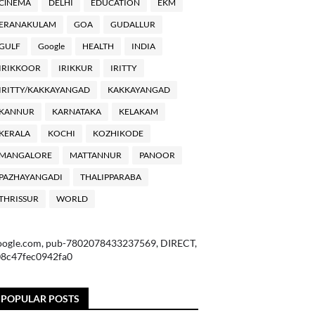
ClNEMA
DELHI
EDUCATION
EKM
ERANAKULAM
GOA
GUDALLUR
GULF
Google
HEALTH
INDIA
IRIKKOOR
IRIKKUR
IRITTY
IRITTY/KAKKAYANGAD
KAKKAYANGAD
KANNUR
KARNATAKA
KELAKAM
KERALA
KOCHI
KOZHIKODE
MANGALORE
MATTANNUR
PANOOR
PAZHAYANGADI
THALIPPARABA
THRISSUR
WORLD
oogle.com, pub-7802078433237569, DIRECT,
08c47fec0942fa0
POPULAR POSTS