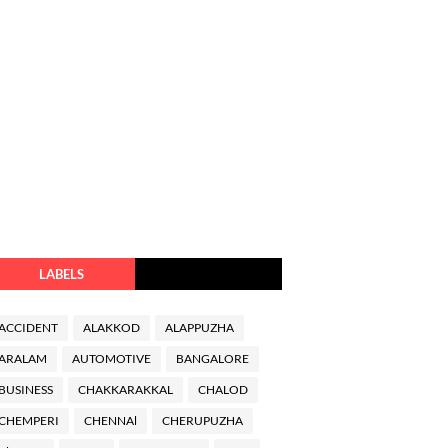
LABELS
ACCIDENT
ALAKKOD
ALAPPUZHA
ARALAM
AUTOMOTIVE
BANGALORE
BUSINESS
CHAKKARAKKAL
CHALOD
CHEMPERI
CHENNAl
CHERUPUZHA