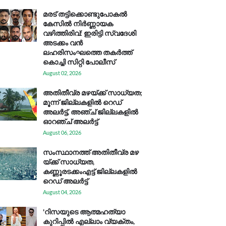
മരട് തട്ടിക്കൊണ്ടുപോകൽ
കേസിൽ നിർണ്ണായക
വഴിത്തിരിവ്: ഇരിട്ടി സ്വദേശി
അടക്കം വൻ
ലഹരിസംഘത്തെ തകർത്ത്
കൊച്ചി സിറ്റി പോലീസ്
August 02, 2026
അതിതീവ്ര മഴയ്ക്ക് സാധ്യത;
മൂന്ന് ജില്ലകളിൽ റെഡ്
അലർട്ട്, അഞ്ച് ജില്ലകളിൽ
ഓറഞ്ച് അലർട്ട്
August 06, 2026
സം​സ്ഥാ​ന​ത്ത് അ​തി​തീ​വ്ര മ​ഴ​
യ്ക്ക് സാ​ധ്യ​ത,
കണ്ണൂരടക്കംഎ​ട്ട് ജി​ല്ല​ക​ളി​ൽ
റെ​ഡ് അ​ലർ​ട്ട്
August 04, 2026
'റിസയുടെ ആത്മഹത്യാ
കുറിപ്പിൽ എല്ലാം വ്യക്തം,