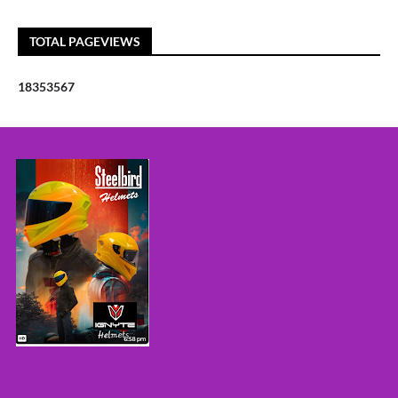
TOTAL PAGEVIEWS
1
8
3
5
3
5
6
7