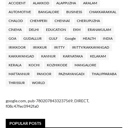
ACCIDENT
ALAKKOD
ALAPPUZHA
ARALAM
AUTOMOTIVE
BANGALORE
BUSINESS
CHAKKARAKKAL
CHALOD
CHEMPERI
CHENNAl
CHERUPUZHA
ClNEMA
DELHI
EDUCATION
EKM
ERANAKULAM
GOA
GUDALLUR
GULF
Google
HEALTH
INDIA
IRIKKOOR
IRIKKUR
IRITTY
IRITTY/KAKKAYANGAD
KAKKAYANGAD
KANNUR
KARNATAKA
KELAKAM
KERALA
KOCHI
KOZHIKODE
MANGALORE
MATTANNUR
PANOOR
PAZHAYANGADI
THALIPPARABA
THRISSUR
WORLD
google.com, pub-7802078433237569, DIRECT,
f08c47fec0942fa0
POPULAR POSTS