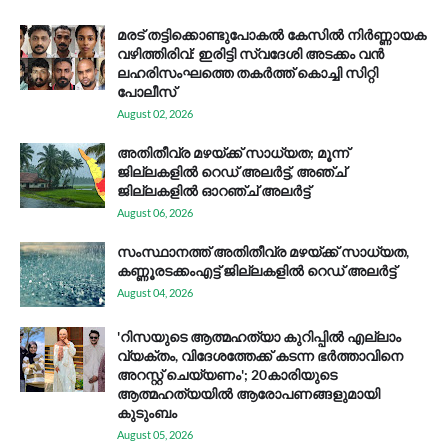
മരട് തട്ടിക്കൊണ്ടുപോകൽ കേസിൽ നിർണ്ണായക
വഴിത്തിരിവ്: ഇരിട്ടി സ്വദേശി അടക്കം വൻ
ലഹരിസംഘത്തെ തകർത്ത് കൊച്ചി സിറ്റി
പോലീസ്
August 02, 2026
അതിതീവ്ര മഴയ്ക്ക് സാധ്യത; മൂന്ന്
ജില്ലകളിൽ റെഡ് അലർട്ട്, അഞ്ച്
ജില്ലകളിൽ ഓറഞ്ച് അലർട്ട്
August 06, 2026
സം​സ്ഥാ​ന​ത്ത് അ​തി​തീ​വ്ര മ​ഴ​യ്ക്ക് സാ​ധ്യ​ത,
കണ്ണൂരടക്കംഎ​ട്ട് ജി​ല്ല​ക​ളി​ൽ റെ​ഡ് അ​ലർ​ട്ട്
August 04, 2026
'റിസയുടെ ആത്മഹത്യാ കുറിപ്പിൽ എല്ലാം
വ്യക്തം, വിദേശത്തേക്ക് കടന്ന ഭർത്താവിനെ
അറസ്റ്റ് ചെയ്യണം'; 20കാരിയുടെ
ആത്മഹത്യയിൽ ആരോപണങ്ങളുമായി
കുടുംബം
August 05, 2026