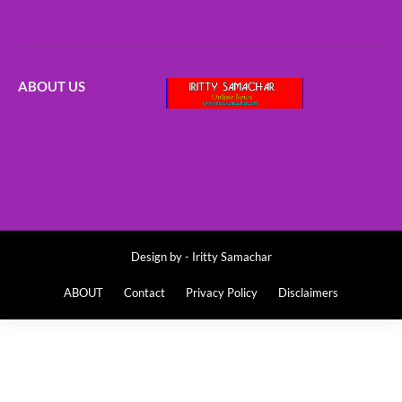
ABOUT US
Design by -
Iritty Samachar
ABOUT
Contact
Privacy Policy
Disclaimers